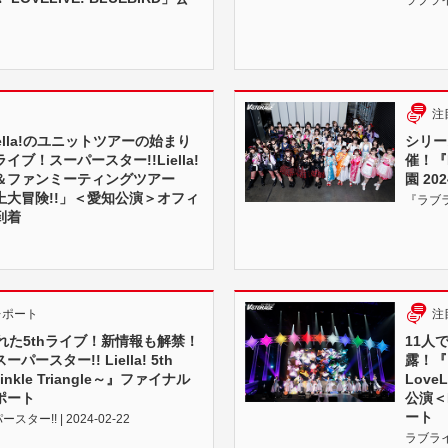
注
ella!のユニットツアーの始まり
シリー
ブ！スーパースター!!Liella!
催！『L
＆ファンミーティングツアー
園 2
上大冒険!!」＜愛知公演＞オフィ
『ラブラ
到着
レポート
注
れた5thライブ！新情報も解禁！
11人
ースター!! Liella! 5th
露！『ラ
winkle Triangle～』ファイナル
LoveL
ポート
公演＜K
ート
ー!! | 2024-02-22
ラブライブ