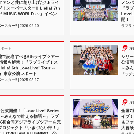
ファンと共に創り上げた7thライ
メンバ
ーパースター!! Liella! 7th
『ラブラ
Fly! MUSIC WORLD♪～』イベン
Love
開！
ー!! | 2026-02-10
ラブライブ
レポート
注
地で記念すべき6thライブツアー
シリー
新情報も解禁！『ラブライブ！ス
公演開催！
la! 6th LoveLive! Tour ～
～みん
NE～』東京公演レポート
『ラブラ
ー!! | 2025-03-17
注
開催！「LoveLive! Series
全国7
2024 ～みんなで叶える物語～」ラブ
イブ！ス
ズ初合同アジアライブツアーを完
＆ファ
プロジェクト「いきづらい部！」
大冒険
OVELIVE! BLUEBIRD」公
ラブライブ