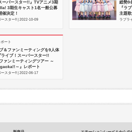
ーパースター!!』TVアニメ3期
総勢9
lla! 3期生キャスト1名一般公募
『ラブ
開催決定！
主題歌
ー!! | 2022-10-09
ラブライブ
レポート
のライブ＆ファンミーティングを9人体
ブライブ！スーパースター!!
イブ＆ファンミーティングツアー ～
Yuigaoka!!～』レポート
ー!! | 2022-06-17
新商品
エモーションレーベルからの