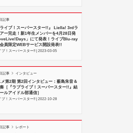
目記事
イブ！スーパースター!!』 Liella! 3rdラ
アー完走！新1年生メンバーを4月28日発
veLive!Days」にて発表！ライブBlu-ray
会員限定WEBサービス開設発表!!
！スーパースター!! | 2023-03-05
目記事
インタビュー
ニメ第2期 第2回インタビュー：薮島朱音＆
奏［『ラブライブ！スーパースター!!』結
ールアイドル部通信］
！スーパースター!! | 2022-10-28
目記事
レポート