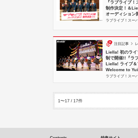
『ラブライブ！ス
制作決定！＆Lie
オーディション
ラブライブ！スーパースタ
注目記事
Liella! 初
制で開催!!『ラ
Liella! ラ
Welcome to 
ラブライブ！スーパースタ
1〜17 / 17件
Contents
特集サイト