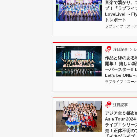
音楽で繋がり、
ブ！『ラブライブ！ス
LoveLive! ～
トレポート
ラブライブ！スーパースタ
注目記事
作品と縁のある
開幕！ 嬉しい
ーパースター!! Liel
Let's be O
ラブライブ！スーパースタ
注目記事
アジア全５都市8公演
Asia Tour 
ライブ！シリー
走！正体不明の
「イキヅライブ！ L