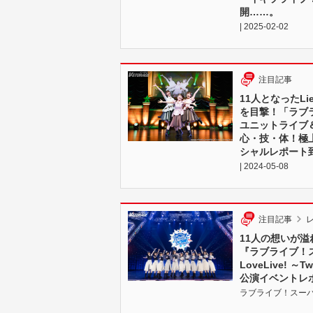
開……。
| 2025-02-02
注目記事
11人となったLi
を目撃！「ラブライ
ユニットライブ
心・技・体！極
シャルレポート
| 2024-05-08
注目記事
11人の想いが溢
『ラブライブ！スーパ
LoveLive! ～T
公演イベントレ
ラブライブ！スーパースタ