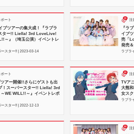
レポート
注
ライブツアーの集大成！『ラブラ
『ラブラ
 Liella! 3rd LoveLive!
イブツ
WILL!!～』（埼玉公演）イベントレ
売「Lo
発売＆
ー!! | 2023-03-14
ラブライブ
レポート
注
ツアー開催!!さらにゲストも出
TVア
ーパースター!! Liella! 3rd
大熊和
our ～WE WILL!!～』イベントレポ
女スク
ラブライブ
ー!! | 2022-12-13
注