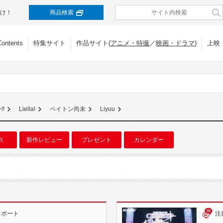
け！
商品検索
Contents
特集サイト
作品サイト(
アニメ・特撮
／
映画・ドラマ
)
上映
!
Liella!
ペイトン尚未
Liyuu
ス
新作レビュー
プレゼント
カレンダー
レポート
注