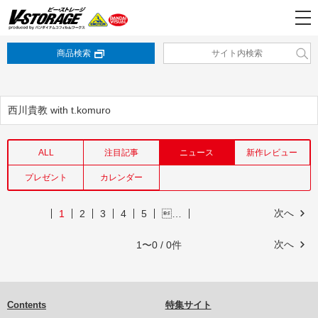
商品検索
西川貴教 with t.komuro
ALL
注目記事
ニュース
新作レビュー
プレゼント
カレンダー
次へ
1
2
3
4
5
…
次へ
1〜0 / 0件
Contents
特集サイト