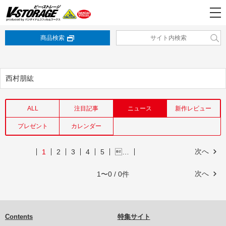
商品検索
西村朋紘
ALL
注目記事
ニュース
新作レビュー
プレゼント
カレンダー
次へ
1
2
3
4
5
…
次へ
1〜0 / 0件
Contents
特集サイト