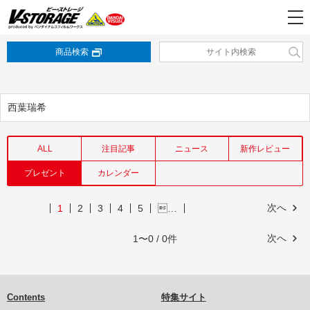
商品検索
西葉瑞希
ALL
注目記事
ニュース
新作レビュー
プレゼント
カレンダー
次へ
1
2
3
4
5
…
次へ
1〜0 / 0件
Contents
特集サイト