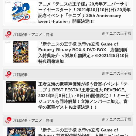
アニメ『テニスの王子様』20周年アニバーサリ
ーイヤースタート！2021年10月10日(日) 20周年
記念イベント「テニプリ 20th Anniversary
Event -Future-」開催決定!!!
新テニスの王⼦様
注目記事
アニメ・特撮
『新テニスの王子様 氷帝vs立海 Game of
Future』Blu-ray BOX & DVD BOX 店舗別購
入特典紹介 ＜対象店舗限定＞※2021年5月10日
特典画像追加
新テニスの王⼦様
注目記事
王者立海の豪華声優陣が揃う音楽イベント「テ
ニプリ BEST FESTA!!王者立海大 REVENGE」
2021年5月8日(土)・9日(日)開催決定！！キービ
ジュアルも同時解禁！立海メンバーに加え、青
学の豪華ゲストも出演決定！！
新テニスの王⼦様
注目記事
アニメ・特撮
『新テニスの王子様 氷帝vs立海 Game of
Future』前篇配信開始記念 旧譜キャンペーン