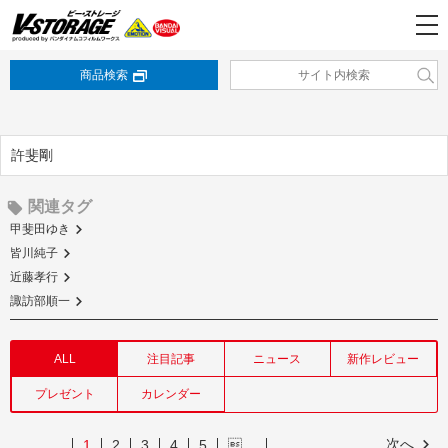
商品検索
許斐剛
関連タグ
甲斐田ゆき
皆川純子
近藤孝行
諏訪部順一
ALL
注目記事
ニュース
新作レビュー
プレゼント
カレンダー
次へ
1
2
3
4
5
…