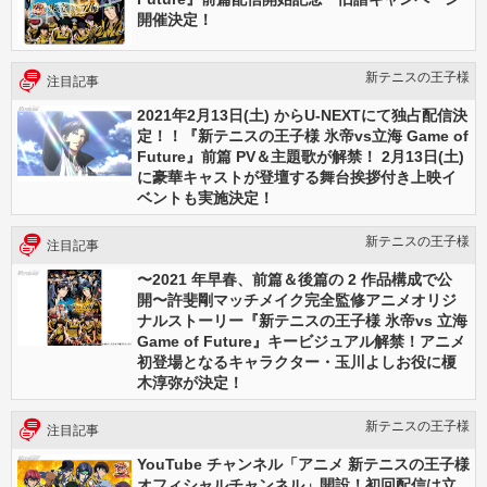
開催決定！
新テニスの王⼦様
注目記事
2021年2月13日(土) からU-NEXTにて独占配信決
定！！『新テニスの王子様 氷帝vs立海 Game of
Future』前篇 PV＆主題歌が解禁！ 2月13日(土)
に豪華キャストが登壇する舞台挨拶付き上映イ
ベントも実施決定！
新テニスの王⼦様
注目記事
〜2021 年早春、前篇＆後篇の 2 作品構成で公
開〜許斐剛マッチメイク完全監修アニメオリジ
ナルストーリー『新テニスの王⼦様 氷帝vs ⽴海
Game of Future』キービジュアル解禁！アニメ
初登場となるキャラクター・⽟川よしお役に榎
木淳弥が決定！
新テニスの王⼦様
注目記事
YouTube チャンネル「アニメ 新テニスの王⼦様
オフィシャルチャンネル」開設！初回配信は⽴