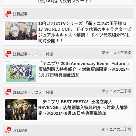
(金)18時より受付スタート！
注目記事
10年ぶりのTVシリーズ 『新テニスの王子様 U-
17 WORLD CUP』 ドイツ代表のキャラクタービ
ジュアル＆キャスト解禁！ ドイツ代表紹介PVも
同時公開！！
新テニスの王⼦様
注目記事
アニメ・特撮
「テニプリ 20th Anniversary Event -Future-」
店舗別購入特典紹介 ＜対象店舗限定＞※2022年
3月17日特典画像追加
新テニスの王⼦様
注目記事
アニメ・特撮
「テニプリ BEST FESTA!! 王者立海大
REVENGE」店舗別購入特典紹介 ＜対象店舗限
定＞※2021年8月18日特典画像追加
新テニスの王⼦様
注目記事