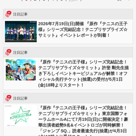
注目記事
2026年7⽉19⽇(⽇)開催 『原作『テニスの王⼦
様』シリーズ完結記念！テニプリサプライズ☆
サミット』イベントレポートが到着！
注目記事
『原作『テニスの王子様』シリーズ完結記念！
テニプリサプライズ☆サミット』許斐 剛先生描
き下ろしイベントキービジュアルが解禁！オフ
ィシャル先行チケット(抽選)の受付が5月1日
(金)18時よりスタート！
注目記事
『原作『テニスの王子様』シリーズ完結記念！
テニプリサプライズ☆サミット』東京国際フォ
ーラムホールAにて7月19日(日)に開催決定！豪
華出演者総勢9名&イベントロゴが同時解禁！
「ジャンプ SQ.」読者最速先行(抽選)が4月3日