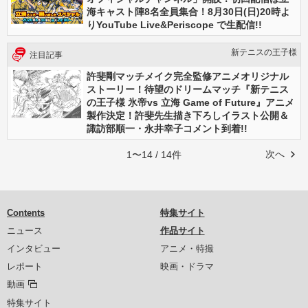
海キャスト陣8名全員集合！8⽉30⽇(⽇)20時よ
りYouTube Live&Periscope で⽣配信!!
新テニスの王子様
注目記事
許斐剛マッチメイク完全監修アニメオリジナル
ストーリー！待望のドリームマッチ『新テニス
の王子様 氷帝vs 立海 Game of Future』アニメ
製作決定！許斐先⽣描き下ろしイラスト公開＆
諏訪部順⼀・永井幸子コメント到着!!
次へ
1〜14 / 14件
Contents
特集サイト
ニュース
作品サイト
インタビュー
アニメ・特撮
レポート
映画・ドラマ
動画
特集サイト