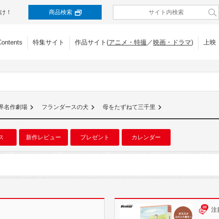
け！
商品検索
Contents
特集サイト
作品サイト(
アニメ・特撮
／
映画・ドラマ
)
上映
界名作劇場
フランダースの犬
母をたずねて三千里
ス
新作レビュー
プレゼント
カレンダー
注