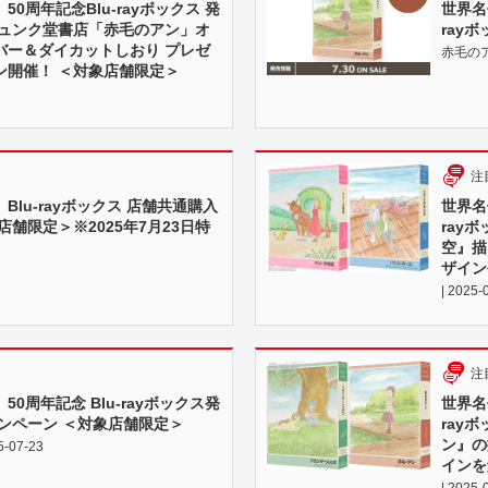
0周年記念Blu-rayボックス 発
世界名
ュンク堂書店「赤毛のアン」オ
ray
バー＆ダイカットしおり プレゼ
赤毛のアン
ン開催！ ＜対象店舗限定＞
注
Blu-rayボックス 店舗共通購入
世界名
店舗限定＞※2025年7月23日特
ray
空』描
ザイン
| 2025-
注
0周年記念 Blu-rayボックス発
世界名
ンペーン ＜対象店舗限定＞
ray
ン』の
-07-23
インを
| 2025-