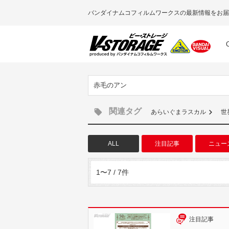
バンダイナムコフィルムワークスの最新情報をお届
赤毛のアン
関連タグ
あらいぐまラスカル
世
ALL
注目記事
ニュー
1〜7 / 7件
注目記事