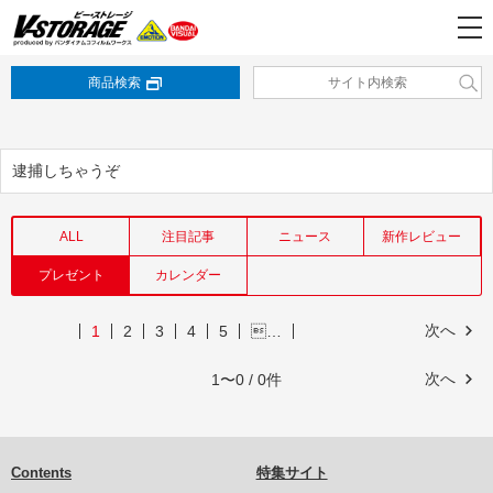
商品検索
逮捕しちゃうぞ
ALL
注目記事
ニュース
新作レビュー
プレゼント
カレンダー
次へ
1
2
3
4
5
…
次へ
1〜0 / 0件
Contents
特集サイト