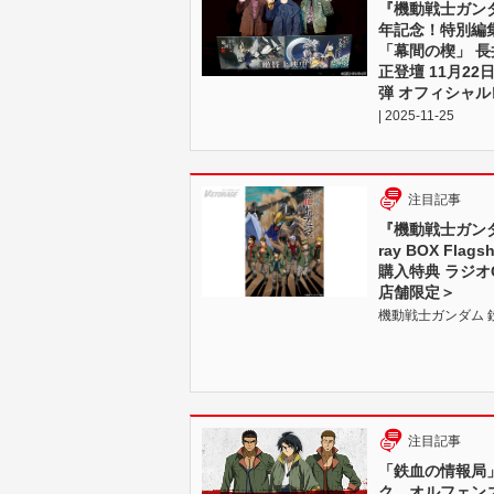
『機動戦士ガンダ
年記念！特別編
「幕間の楔」 
正登壇 11月22
弾 オフィシャ
| 2025-11-25
注目記事
『機動戦士ガンダ
ray BOX Fla
購入特典 ラジオ
店舗限定＞
機動戦士ガンダム 鉄血
注目記事
「鉄血の情報局
ク オルフェン