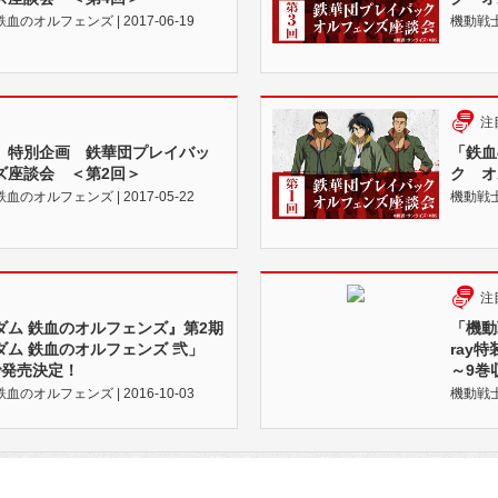
のオルフェンズ | 2017-06-19
機動戦士
注
」特別企画 鉄華団プレイバッ
「鉄血
ズ座談会 ＜第2回＞
ク オ
のオルフェンズ | 2017-05-22
機動戦士
注
ダム 鉄血のオルフェンズ』第2期
「機動
ム 鉄血のオルフェンズ 弐」
ray
Dで発売決定！
～9巻
のオルフェンズ | 2016-10-03
機動戦士