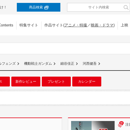
け！
商品検索
Contents
特集サイト
作品サイト(
アニメ・特撮
／
映画・ドラマ
)
上映
ルフェンズ
機動戦士ガンダム
細谷佳正
河西健吾
ス
新作レビュー
プレゼント
カレンダー
注