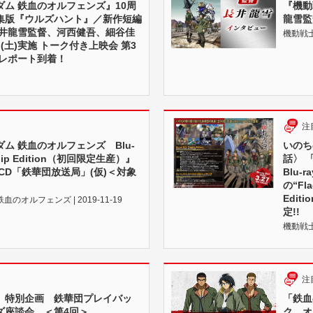
ム 鉄血のオルフェンズ』10周
『機動
集版『ウルズハント』／新作短編
龍雪監
長井龍雪監督、河西健吾、細谷佳
機動戦士
日(土)実施 トーク付き上映会 第3
ルレポート到着！
注
ム 鉄血のオルフェンズ Blu-
いのち
gship Edition（初回限定生産）』
話〉 
CD「鉄華団放送局」(仮)＜対象
Blu
の“Fla
Edit
のオルフェンズ | 2019-11-19
定!!
機動戦士
注
」特別企画 鉄華団プレイバッ
「鉄血
ズ座談会 ＜第4回＞
ク オ