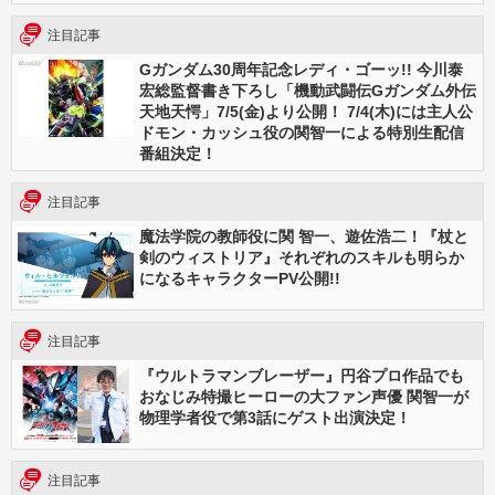
注目記事
Gガンダム30周年記念レディ・ゴーッ!! 今川泰
宏総監督書き下ろし「機動武闘伝Gガンダム外伝
天地天愕」7/5(金)より公開！ 7/4(木)には主人公
ドモン・カッシュ役の関智一による特別生配信
番組決定！
注目記事
魔法学院の教師役に関 智一、遊佐浩二！『杖と
剣のウィストリア』それぞれのスキルも明らか
になるキャラクターPV公開!!
注目記事
『ウルトラマンブレーザー』円谷プロ作品でも
おなじみ特撮ヒーローの大ファン声優 関智一が
物理学者役で第3話にゲスト出演決定！
注目記事