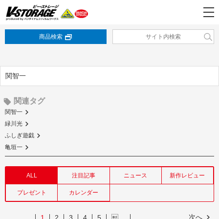
商品検索
関智一
関連タグ
関智一
緑川光
ふしぎ遊戯
亀垣一
ALL
注目記事
ニュース
新作レビュー
プレゼント
カレンダー
次へ
1
2
3
4
5
…