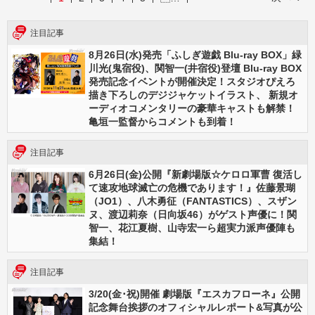
注目記事
8月26日(水)発売「ふしぎ遊戯 Blu-ray BOX」緑
川光(鬼宿役)、関智一(井宿役)登壇 Blu-ray BOX
発売記念イベントが開催決定！スタジオぴえろ
描き下ろしのデジジャケットイラスト、 新規オ
ーディオコメンタリーの豪華キャストも解禁！
亀垣一監督からコメントも到着！
注目記事
6月26日(金)公開『新劇場版☆ケロロ軍曹 復活し
て速攻地球滅亡の危機であります！』佐藤景瑚
（JO1）、八木勇征（FANTASTICS）、スザン
ヌ、渡辺莉奈（日向坂46）がゲスト声優に！関
智一、花江夏樹、山寺宏一ら超実力派声優陣も
集結！
注目記事
3/20(金･祝)開催 劇場版『エスカフローネ』公開
記念舞台挨拶のオフィシャルレポート&写真が公