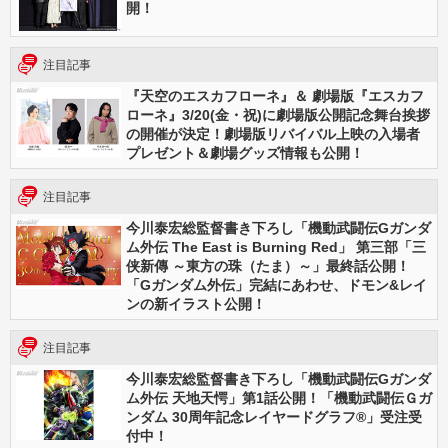
開！
注目記事
『天空のエスカフローネ』＆ 劇場版『エスカフ
ローネ』3/20(金・祝)に劇場版公開記念舞台挨拶
の開催が決定！劇場版リバイバル上映の入場者
プレゼント＆劇場グッズ情報も公開！
注目記事
今川泰宏総監督書き下ろし「機動武闘伝Gガンダ
ム外伝 The East is Burning Red」 第三部「三
侠新傳 ～東方の珠（たま）～」最終話公開！
「Gガンダム外伝」完結にあわせ、ドモン&レイ
ンの新イラスト公開！
注目記事
今川泰宏総監督書き下ろし「機動武闘伝Gガンダ
ム外伝 天地天愕」第1話公開！「機動武闘伝Ｇガ
ンダム 30周年記念レイヤードグラフ®」受注受
付中！