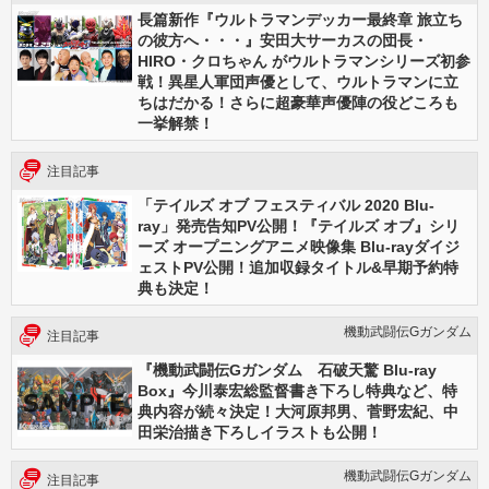
長篇新作『ウルトラマンデッカー最終章 旅立ち
の彼方へ・・・』安田大サーカスの団長・
HIRO・クロちゃん がウルトラマンシリーズ初参
戦！異星人軍団声優として、ウルトラマンに立
ちはだかる！さらに超豪華声優陣の役どころも
一挙解禁！
注目記事
「テイルズ オブ フェスティバル 2020 Blu-
ray」発売告知PV公開！『テイルズ オブ』シリ
ーズ オープニングアニメ映像集 Blu-rayダイジ
ェストPV公開！追加収録タイトル&早期予約特
典も決定！
機動武闘伝Gガンダム
注目記事
『機動武闘伝Gガンダム 石破天驚 Blu-ray
Box』今川泰宏総監督書き下ろし特典など、特
典内容が続々決定！大河原邦男、菅野宏紀、中
田栄治描き下ろしイラストも公開！
機動武闘伝Gガンダム
注目記事