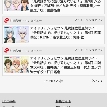
「最終話までに振り返らないと！」 第3回 八乙
女 楽役：羽多野 渉／九条 天役：斉藤壮馬／十
龍之介役：佐藤拓也
アイドリッシュセブン
注目記事
インタビュー
アイドリッシュセブン 最終話放送直前サイト
「最終話までに振り返らないと！」 第4回 四葉
環役：KENN／逢坂壮五役：阿部 敦
アイドリッシュセブン
注目記事
インタビュー
アイドリッシュセブン 最終話放送直前サイト
「最終話までに振り返らないと！」 第5回 二階
堂大和役：白井悠介／和泉三月役：代永 翼／六
弥ナギ役：江口拓也
次へ
1〜20 / 26件
Contents
特集サイト