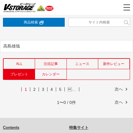
商品検索
高島雄哉
ALL
注目記事
ニュース
新作レビュー
プレゼント
カレンダー
次へ
1
2
3
4
5
…
次へ
1〜0 / 0件
Contents
特集サイト