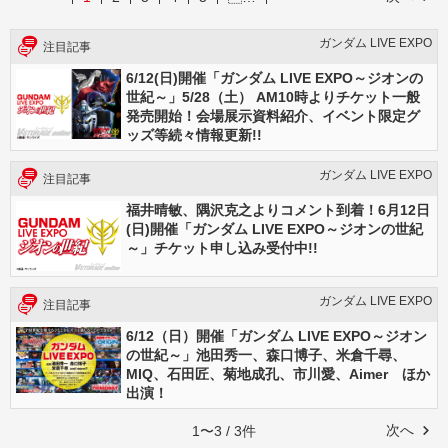
ガンダム LIVE EXPO
注目記事
6/12(日)開催「ガンダム LIVE EXPO～ジオンの
世紀～」5/28（土） AM10時よりチケット一般
発売開始！会場展示資料紹介、イベント限定グ
ッズ等続々情報更新!!
ガンダム LIVE EXPO
注目記事
福井晴敏、隅沢克之よりコメント到着！6月12日
(日)開催「ガンダム LIVE EXPO～ジオンの世紀
～」チケット申し込み受付中!!
ガンダム LIVE EXPO
注目記事
6/12（日）開催「ガンダム LIVE EXPO～ジオン
の世紀～」池田秀一、森口博子、米倉千尋、
MIQ、石田匠、菊地成孔、市川愛、Aimer ほか
出演！
次へ
1〜3 / 3件