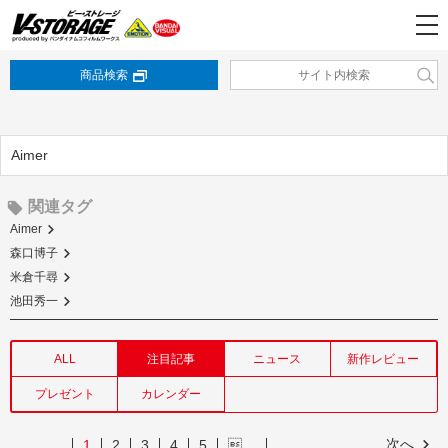
商品検索
Aimer
関連タグ
Aimer
森口博子
米倉千尋
池田秀一
ALL
注目記事
ニュース
新作レビュー
プレゼント
カレンダー
次へ
1
2
3
4
5
…