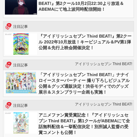
BEAT!』第2クール10月2日22:30より放送＆
ABEMAにて地上波同時配信開始！
注目記事
『アイドリッシュセブン Third BEAT!』第2クー
ル 2022年10月放送！キービジュアル＆PV第1弾
公開＆先行上映会開催決定！
アイドリッシュセブン Third BEAT!
注目記事
「アイドリッシュセブン Third BEAT!」ナナイ
ロイースターパーティー 撮り下ろしビジュアル
公開＆グッズ通販決定！渋谷モディでのグッズ
展示＆スタンプラリー企画も実施！
アイドリッシュセブン Third BEAT!
注目記事
アニメファン賞受賞記念！『アイドリッシュセ
ブン Third BEAT!』第1クールがABEMAにて全
話無料配信＆一挙配信決定！別所誠人監督の受
賞コメントも公開！