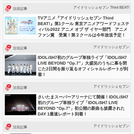
アイドリッシュセブン Third BEAT!
注目記事
TVアニメ『アイドリッシュセブン Third
BEAT!』第1クール 東京アニメアワードフェステ
ィバル2022 アニメ オブ ザ イヤー部門 アニメ
ファン賞 受賞！第２クールは今年放送予定！
アイドリッシュセブン
注目記事
IDOLiSH7初のグループ単独ライブ「IDOLiSH7
LIVE BEYOND “Op.7”」大盛況のうちに幕を閉
じた2日間を振り返るオフィシャルレポートが到
着！
アイドリッシュセブン
注目記事
さいたまスーパーアリーナにて開催！IDOLiSH7
初のグループ単独ライブ「IDOLiSH7 LIVE
BEYOND “Op.7”」初公開の新曲も披露された
DAY 1最速レポート到着！
アイドリッシュセブン
注目記事