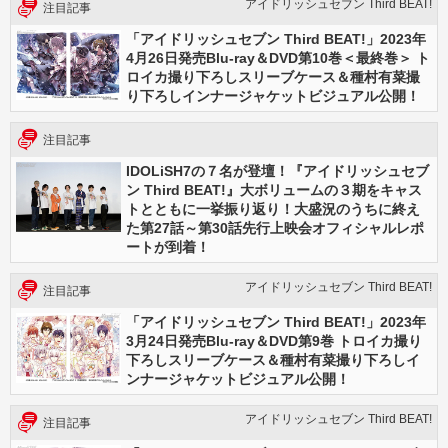
アイドリッシュセブン Third BEAT!
注目記事
「アイドリッシュセブン Third BEAT!」2023年
4月26日発売Blu-ray＆DVD第10巻＜最終巻＞ ト
ロイカ撮り下ろしスリーブケース＆種村有菜撮
り下ろしインナージャケットビジュアル公開！
注目記事
IDOLiSH7の７名が登壇！『アイドリッシュセブ
ン Third BEAT!』大ボリュームの３期をキャス
トとともに一挙振り返り！大盛況のうちに終え
た第27話～第30話先行上映会オフィシャルレポ
ートが到着！
アイドリッシュセブン Third BEAT!
注目記事
「アイドリッシュセブン Third BEAT!」2023年
3月24日発売Blu-ray＆DVD第9巻 トロイカ撮り
下ろしスリーブケース＆種村有菜撮り下ろしイ
ンナージャケットビジュアル公開！
アイドリッシュセブン Third BEAT!
注目記事