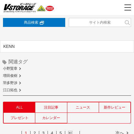
商品検索
KENN
関連タグ
小野賢章
増田俊樹
羽多野渉
江口拓也
ALL
注目記事
ニュース
新作レビュー
プレゼント
カレンダー
次へ
1
2
3
4
5
…