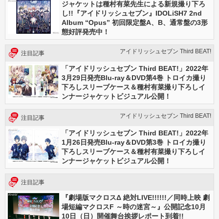
ジャケットは種村有菜先生による新規撮り下ろ
し!!『アイドリッシュセブン』IDOLiSH7 2nd
Album “Opus” 初回限定盤A、B、通常盤の3形
態好評発売中！
アイドリッシュセブン Third BEAT!
注目記事
「アイドリッシュセブン Third BEAT!」2022年
3月29日発売Blu-ray＆DVD第4巻 トロイカ撮り
下ろしスリーブケース＆種村有菜撮り下ろしイ
ンナージャケットビジュアル公開！
アイドリッシュセブン Third BEAT!
注目記事
「アイドリッシュセブン Third BEAT!」2022年
1月26日発売Blu-ray＆DVD第3巻 トロイカ撮り
下ろしスリーブケース＆種村有菜撮り下ろしイ
ンナージャケットビジュアル公開！
注目記事
『劇場版マクロスΔ 絶対LIVE!!!!!!／同時上映 劇
場短編マクロスF ～時の迷宮～』公開記念10月
10日（日）開催舞台挨拶レポート到着!!