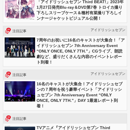
「アイドリッシュセブン Third BEAT!」2023年
1月27日発売Blu-ray＆DVD第7巻 トロイカ撮り
下ろしスリーブケース＆種村有菜撮り下ろしイ
ンナージャケットビジュアル公開！
アイドリッシュセブン
注目記事
7周年のお祝いに16名のキャストが大集合！「ア
イドリッシュセブン 7th Anniversary Event
“ONLY ONCE, ONLY 7TH.”」CGライブ、朗読
劇など、盛りだくさんな内容のイベントレポー
ト到着！
アイドリッシュセブン
注目記事
16名のキャストが大集合！アイドリッシュセブ
ンの７周年を祝う豪華イベント「アイドリッシ
ュセブン 7th Anniversary Event “ONLY
ONCE, ONLY 7TH.”」DAY 1最速レポート到
着！
注目記事
TVアニメ『アイドリッシュセブン Third