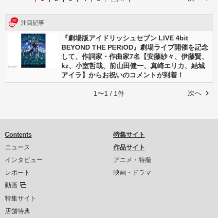
注目記事
『劇場版アイドリッシュセブン LIVE 4bit
BEYOND THE PERiOD』劇場ライブ開催を記念
して、作詞家・作曲家7名【安藤紗々、伊藤賢、
kz、小室哲哉、前山田健一、真崎エリカ、結城
アイラ】からお祝いのコメントが到着！
次へ
1〜1 / 1件
Contents
特集サイト
ニュース
作品サイト
インタビュー
アニメ・特撮
レポート
映画・ドラマ
動画
特集サイト
店舗特典