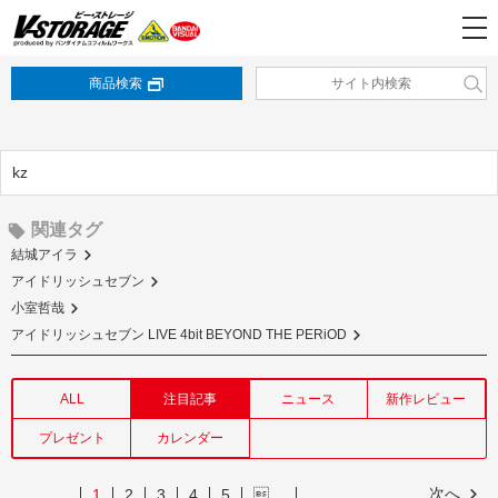
商品検索
kz
関連タグ
結城アイラ
アイドリッシュセブン
小室哲哉
アイドリッシュセブン LIVE 4bit BEYOND THE PERiOD
ALL
注目記事
ニュース
新作レビュー
プレゼント
カレンダー
次へ
1
2
3
4
5
…