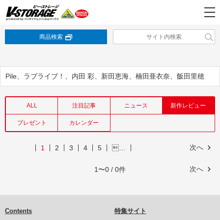
商品検索
Pile、ラブライブ！、内田 彩、新田恵海、楠田亜衣奈、飯田里穂
ALL
注目記事
ニュース
新作レビュー
プレゼント
カレンダー
次へ
1
2
3
4
5
…
次へ
1〜0 / 0件
Contents
特集サイト