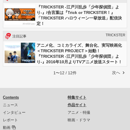
『TRICKSTER -江戸川乱歩「少年探偵団」よ
り-』/合言葉は『Trick or TRICKSTER！』
「TRICKSTER ハロウィーン一挙放送」配信決
定！
TRICKSTER
注目記事
アニメ化、コミカライズ、舞台化、実写映画化
＜TRICKSTER PROJECT＞始動！
『TRICKSTER -江戸川乱歩「少年探偵団」よ
り-』2016年10月よりTVアニメ放送スタート！
次へ
1〜12 / 12件
Contents
特集サイト
ニュース
作品サイト
インタビュー
アニメ・特撮
レポート
映画・ドラマ
動画