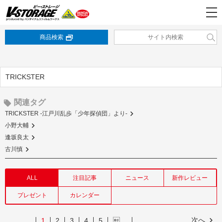
商品検索
TRICKSTER
関連タグ
TRICKSTER -江戸川乱歩「少年探偵団」より-
小野大輔
逢坂良太
古川慎
ALL
注目記事
ニュース
新作レビュー
プレゼント
カレンダー
次へ
1
2
3
4
5
…