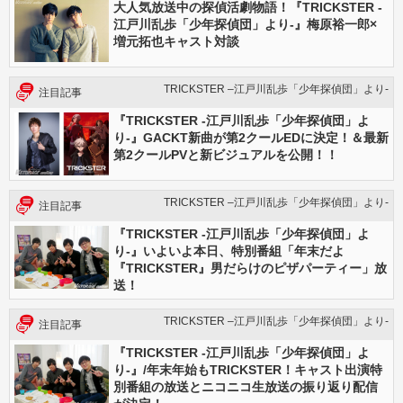
大人気放送中の探偵活劇物語！『TRICKSTER -
江戸川乱歩「少年探偵団」より-』梅原裕一郎×
増元拓也キャスト対談
TRICKSTER –江戸川乱歩「少年探偵団」より-
注目記事
『TRICKSTER -江戸川乱歩「少年探偵団」よ
り-』GACKT新曲が第2クールEDに決定！＆最新
第2クールPVと新ビジュアルを公開！！
TRICKSTER –江戸川乱歩「少年探偵団」より-
注目記事
『TRICKSTER -江戸川乱歩「少年探偵団」よ
り-』いよいよ本日、特別番組「年末だよ
『TRICKSTER』男だらけのピザパーティー」放
送！
TRICKSTER –江戸川乱歩「少年探偵団」より-
注目記事
『TRICKSTER -江戸川乱歩「少年探偵団」よ
り-』/年末年始もTRICKSTER！キャスト出演特
別番組の放送とニコニコ生放送の振り返り配信