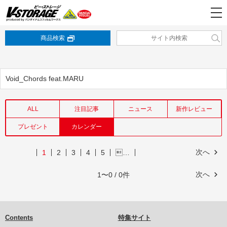
商品検索
Void_Chords feat.MARU
ALL
注目記事
ニュース
新作レビュー
プレゼント
カレンダー
次へ
1
2
3
4
5
…
次へ
1〜0 / 0件
Contents
特集サイト