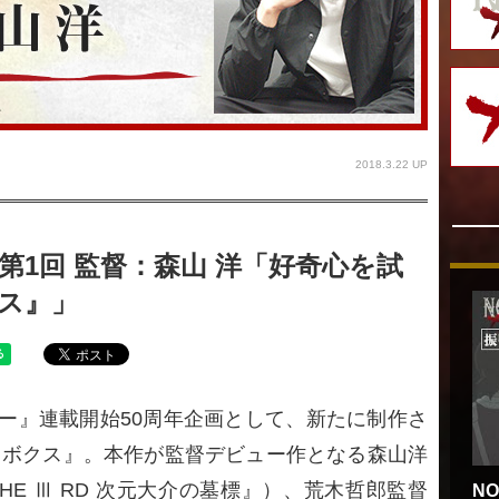
2018.3.22 UP
1回 監督：森山 洋「好奇心を試
ス』」
ー』連載開始50周年企画として、新たに制作さ
ロボクス』。本作が監督デビュー作となる森山洋
THE Ⅲ RD 次元大介の墓標』）、荒木哲郎監督
N