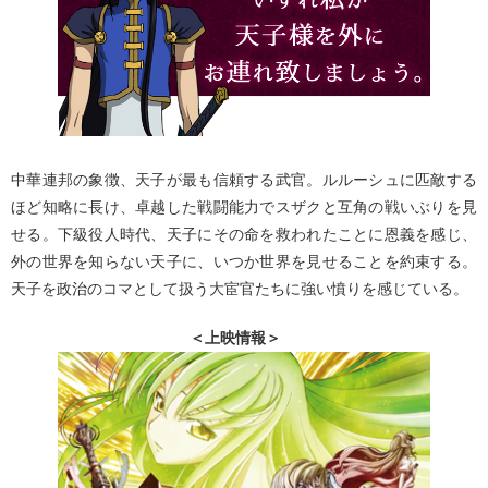
中華連邦の象徴、天子が最も信頼する武官。ルルーシュに匹敵する
ほど知略に長け、卓越した戦闘能力でスザクと互角の戦いぶりを見
せる。下級役人時代、天子にその命を救われたことに恩義を感じ、
外の世界を知らない天子に、いつか世界を見せることを約束する。
天子を政治のコマとして扱う大宦官たちに強い憤りを感じている。
＜上映情報＞