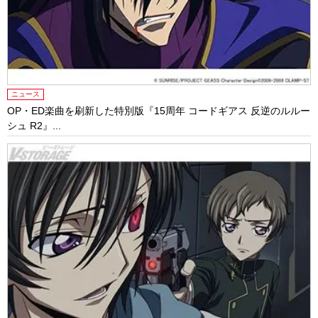
ニュース
OP・ED楽曲を刷新した特別版『15周年 コードギアス 反逆のルルー
シュ R2』...