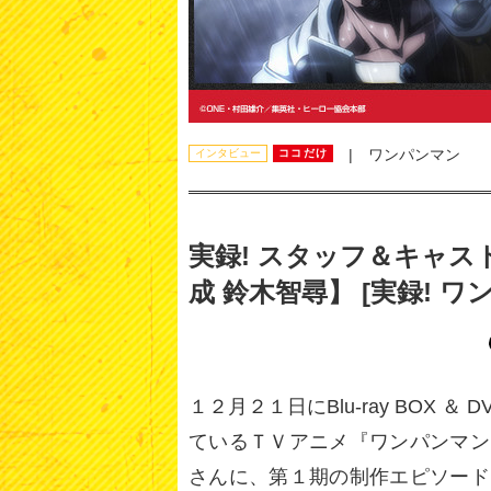
| ワンパンマン
インタビュー
ココだけ
実録! スタッフ＆キャス
成 鈴木智尋】 [実録! ワ
１２月２１日にBlu-ray BOX 
ているＴＶアニメ『ワンパンマン
さんに、第１期の制作エピソード