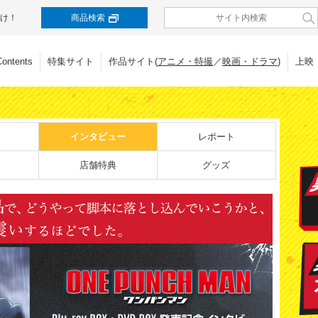
け！
商品検索
Contents
特集サイト
作品サイト(
アニメ・特撮
／
映画・ドラマ
)
上映
インタビュー
レポート
店舗特典
グッズ