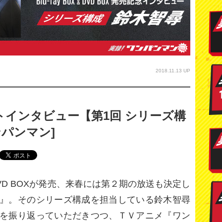
2018.11.13 UP
トインタビュー【第1回 シリーズ構
ンパンマン]
＆ DVD BOXが発売、来春には第２期の放送も決定し
』。そのシリーズ構成を担当している鈴木智尋
を振り返っていただきつつ、ＴＶアニメ『ワン