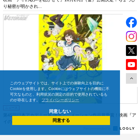
り秘密が明かされ...
このウェブサイトでは、サイト上での体験向上を目的に
Cookieを使用します。Cookieにはウェブサイトの機能に不
可欠なものと、利用状況の測定の目的で使用されているも
のが存在します。
プライバシーポリシー
ニュース
同意しない
第45回日本アカデミー賞 優秀アニメーション作品賞受賞！映画『ア
同意する
イの歌声を聴かせ...
Recommended by