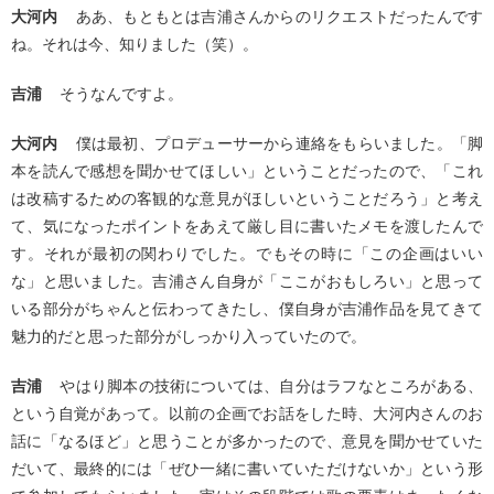
大河内
ああ、もともとは吉浦さんからのリクエストだったんです
ね。それは今、知りました（笑）。
吉浦
そうなんですよ。
大河内
僕は最初、プロデューサーから連絡をもらいました。「脚
本を読んで感想を聞かせてほしい」ということだったので、「これ
は改稿するための客観的な意見がほしいということだろう」と考え
て、気になったポイントをあえて厳し目に書いたメモを渡したんで
す。それが最初の関わりでした。でもその時に「この企画はいい
な」と思いました。吉浦さん自身が「ここがおもしろい」と思って
いる部分がちゃんと伝わってきたし、僕自身が吉浦作品を見てきて
魅力的だと思った部分がしっかり入っていたので。
吉浦
やはり脚本の技術については、自分はラフなところがある、
という自覚があって。以前の企画でお話をした時、大河内さんのお
話に「なるほど」と思うことが多かったので、意見を聞かせていた
だいて、最終的には「ぜひ一緒に書いていただけないか」という形