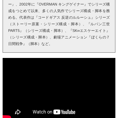
ー』、2002年に『OVERMAN キングゲイナー』でシリーズ構
成をつとめて以来、多くの人気作でシリーズ構成・脚本を務
める。代表作は『コードギアス 反逆のルルーシュ』シリーズ
（ストーリー原案・シリーズ構成・脚本）、『ルパン三世
PART5』（シリーズ構成・脚本）、『SK∞エスケーエイト』
（シリーズ構成・脚本）、劇場アニメーション『ぼくらの７
日間戦争』（脚本）など。