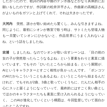
したかったので、歌詞の内容や曲のテンポ感などかなり具体的にお
願いをしたのですが、作詞家の松井洋平さん、作曲家の高橋諒さん
がよいものをガツンと上げてくれて、それは大きかったです。
大河内
突然、誰かが歌い始めたら驚くし、みんな引きますよね。
同じように、最初にシオンが教室で歌う時は、サトミたち登場人物
も一旦驚いてシオンにひかないと、作品世界にうまく入れないよ
ね、という話をしましたね。
吉浦
しましたね。なのでシオンが歌い出すシーンは、「目の前の
女の子が突然歌ったらこうなるよね」という要素をわりと素直に描
いています。でもその「ひいたところから始まる」という展開が、
AIというキャラクターとすごく相性が良かったんです。「ポンコツ
のAIだからこういうこともあるよね」というところから始まるんだ
けれど、でもそれが2曲、3曲と歌っていくうちに、だんだん相手の
心にスッと届くようになっていって、最終的にはすごく良い曲とし
てほかのキャラクターたちも素直に受け入れられるようになってい
く。 このAIが進化していくという構図は、今回監督していて面白か
ったところですね。