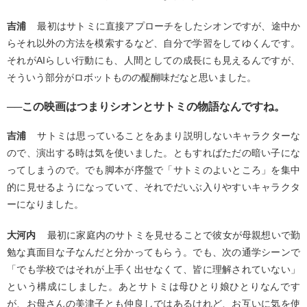
吉浦
最初はサトミに直接アプローチをしたシオンですが、途中か
らそれ以外の方法を模索するなど、自分で学習をしてゆくんです。
それがAIらしい行動にも、人間としての成長にも見えるんですが、
そういう部分がロボットものの醍醐味だなと思いました。
──この映画はつまりシオンとサトミの物語なんですね。
吉浦
サトミは思っていることをあまり説明しないキャラクターな
ので、演出する時は気を使いました。ともすればただの暗い子にな
ってしまうので。でも脚本が序盤で「サトミのよいところ」を集中
的に見せるようになっていて、それでだいぶ入りやすいキャラクタ
ーになりました。
大河内
最初に家庭内のサトミを見せることで彼女が母親想いで勤
勉な真面目な子なんだと分かってもらう。でも、次の通学シーンで
「でも学校ではそれが上手く出せなくて、皆に理解されていない」
という構成にしました。あとサトミは母ひとり娘ひとりなんです
が、お母さんの美津子とも仲良しではあるけれど、お互いに気を使