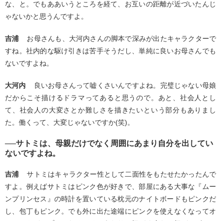
な、と。でもああいうところを経て、お互いの距離が近づいたんじ
ゃないかと思うんですよ。
吉浦
お母さんも、大河内さんの脚本で深みが出たキャラクターで
すね。社内的な駆け引きは苦手そうだし、単純に良いお母さんでも
ないですよね。
大河内
良いお母さんって嘘くさいんですよね。完璧じゃない母娘
だからこそ描けるドラマってあると思うので。あと、社会人とし
て、社会人の大変さとか難しさを描きたいという部分もありまし
た。働くって、大変じゃないですか(笑)。
──サトミは、母親だけでなく周囲にあまり自分を出してい
ないですよね。
吉浦
サトミはキャラクター性として二面性をもたせたかったんで
すよ。例えばサトミはピンク色が好きで、部屋にある大事な『ムー
ンプリンセス』の時計を置いている枕元のナイトボードもピンクだ
し、包丁もピンク。でも外に出た途端にピンクを使えなくなってオ