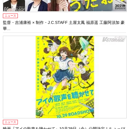
ニュース
監督・吉浦康裕 × 制作・J.C.STAFF 土屋太鳳 福原遥 工藤阿須加 豪
華...
ニュース
映画『アイの歌声を聴かせて』10月29日（金）公開決定！ちょっぴ