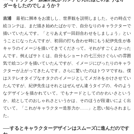
ダーをしたのでしょうか？
吉浦
最初に脚本をお渡しし、世界観を説明しました。その時点で
絵コンテは、まだ描き始めたばかりで、自分なりのキャラクターで
描いていたんです。「とりあえず一回顔合わせをしましょう」とい
うことになったんですが、初回の打ち合わせ時にもう紀伊先生が各
キャラのイメージを描いてきてくださって。それがすごくよかった
んです。例えばサトミは、自分もショートの七三分けぐらいの雰囲
気で絵コンテを描いていたんですが、イメージにぴったりのキャラ
クターが上がってきたんです。さらに驚いたのはトウマですね。僕
はステレオタイプなオタクのイメージとしてメガネをかけさせてい
たんですが、紀伊先生はそれとはぜんぜん違うタイプの、今のよう
なデザインを描かれていて。でもナードとしてのかわいさという
か、絵としてのおしゃれさというかは、そのほうが段違いによく出
ていて。「これがキャラクター造形力か……」と思い知らされまし
た。
──するとキャラクターデザインはスムーズに進んだのです