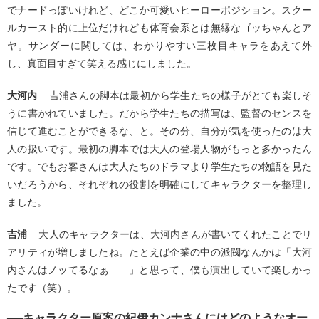
でナードっぽいけれど、どこか可愛いヒーローポジション。スクー
ルカースト的に上位だけれども体育会系とは無縁なゴッちゃんとア
ヤ。サンダーに関しては、わかりやすい三枚目キャラをあえて外
し、真面目すぎて笑える感じにしました。
大河内
吉浦さんの脚本は最初から学生たちの様子がとても楽しそ
うに書かれていました。だから学生たちの描写は、監督のセンスを
信じて進むことができるな、と。その分、自分が気を使ったのは大
人の扱いです。最初の脚本では大人の登場人物がもっと多かったん
です。でもお客さんは大人たちのドラマより学生たちの物語を見た
いだろうから、それぞれの役割を明確にしてキャラクターを整理し
ました。
吉浦
大人のキャラクターは、大河内さんが書いてくれたことでリ
アリティが増しましたね。たとえば企業の中の派閥なんかは「大河
内さんはノッてるなぁ……」と思って、僕も演出していて楽しかっ
たです（笑）。
──キャラクター原案の紀伊カンナさんにはどのようなオー