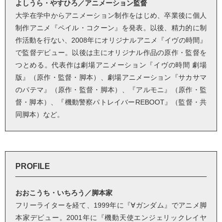
よしうら・やすひろ／アニメーション監督
大学在学中からアニメーション制作をはじめ、卒業後に個人
制作アニメ『ペイル・コクーン』を発表。以後、精力的に制
作活動を行ない、2008年にオリジナルアニメ『イヴの時間』
で監督デビュー。以後は主にオリジナル作品の原作・監督を
つとめる。代表作は劇場アニメーション『イヴの時間 劇場
版』（原作・監督・脚本）、劇場アニメーション『サカサマ
のパテマ』（原作・監督・脚本）、『アルモニ』（原作・監
督・脚本）、『機動警察パトレイバーREBOOT』（監督・共
同脚本）など。
PROFILE
おおこうち・いちろう／脚本家
フリーライターを経て、1999年に『∀ガンダム』でアニメ脚
本家デビュー。2001年に『機動天使エンジェリックレイヤ