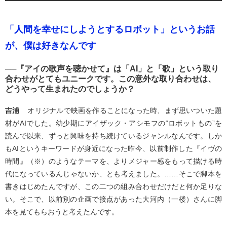
「人間を幸せにしようとするロボット」というお話
が、僕は好きなんです
──『アイの歌声を聴かせて』は「AI」と「歌」という取り
合わせがとてもユニークです。この意外な取り合わせは、
どうやって生まれたのでしょうか？
吉浦
オリジナルで映画を作ることになった時、まず思いついた題
材がAIでした。幼少期にアイザック・アシモフの“ロボットもの”を
読んで以来、ずっと興味を持ち続けているジャンルなんです。しか
もAIというキーワードが身近になった昨今、以前制作した『イヴの
時間』（※）のようなテーマを、よりメジャー感をもって描ける時
代になっているんじゃないか、とも考えました。……そこで脚本を
書きはじめたんですが、この二つの組み合わせだけだと何か足りな
い。そこで、以前別の企画で接点があった大河内（一楼）さんに脚
本を見てもらおうと考えたんです。