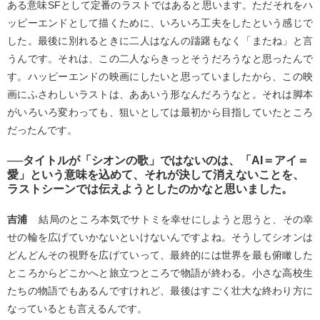
ある意味SFとして定番のラストではあると思います。ただそれをハ
ッピーエンドとして描くために、いろいろ工夫をしたという感じで
した。最後に別れるときに二人はなんの躊躇もなく「またね」と言
うんです。それは、この二人ならきっとそうだろうなと思ったんで
す。ハッピーエンドの映画にしたいと思っていましたから、この映
画にふさわしいラストは、ああいう形なんだろうなと。それは脚本
がいろいろ変わっても、狙いとしては最初から目指していたところ
だったんです。
──タイトルが「シオンの歌」ではないのは、「AI＝アイ＝
愛」という意味を込めて、それが決して消えないことを、
ラストシーンでは伝えようとしたのかなと思いました。
吉浦
結局のところ本気でサトミを幸せにしようと思うと、その幸
せの輪を広げていかないといけないんですよね。そうしてシオンは
どんどんその視野を広げていって、最終的には世界を最も俯瞰した
ところからどこかへと旅立つところで物語が終わる。小さな高校生
たちの物語でもあるんですけれど、最後はすごく壮大な終わり方に
なっているとも言えるんです。