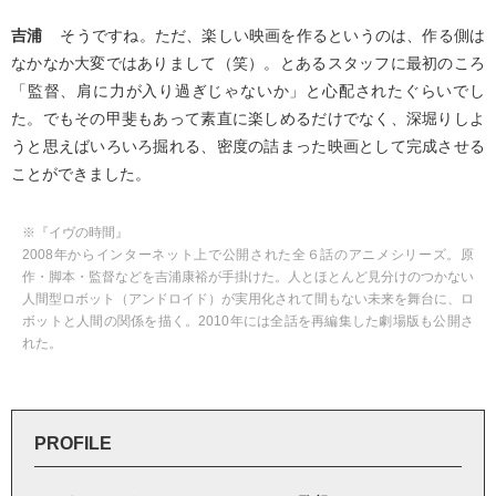
吉浦
そうですね。ただ、楽しい映画を作るというのは、作る側は
なかなか大変ではありまして（笑）。とあるスタッフに最初のころ
「監督、肩に力が入り過ぎじゃないか」と心配されたぐらいでし
た。でもその甲斐もあって素直に楽しめるだけでなく、深堀りしよ
うと思えばいろいろ掘れる、密度の詰まった映画として完成させる
ことができました。
※『イヴの時間』
2008年からインターネット上で公開された全６話のアニメシリーズ。原
作・脚本・監督などを吉浦康裕が手掛けた。人とほとんど見分けのつかない
人間型ロボット（アンドロイド）が実用化されて間もない未来を舞台に、ロ
ボットと人間の関係を描く。2010年には全話を再編集した劇場版も公開さ
れた。
PROFILE