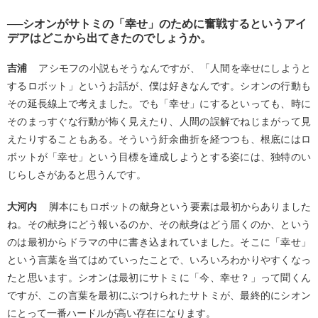
──シオンがサトミの「幸せ」のために奮戦するというアイ
デアはどこから出てきたのでしょうか。
吉浦
アシモフの小説もそうなんですが、「人間を幸せにしようと
するロボット」というお話が、僕は好きなんです。シオンの行動も
その延長線上で考えました。でも「幸せ」にするといっても、時に
そのまっすぐな行動が怖く見えたり、人間の誤解でねじまがって見
えたりすることもある。そういう紆余曲折を経つつも、根底にはロ
ボットが「幸せ」という目標を達成しようとする姿には、独特のい
じらしさがあると思うんです。
大河内
脚本にもロボットの献身という要素は最初からありました
ね。その献身にどう報いるのか、その献身はどう届くのか、という
のは最初からドラマの中に書き込まれていました。そこに「幸せ」
という言葉を当てはめていったことで、いろいろわかりやすくなっ
たと思います。シオンは最初にサトミに「今、幸せ？」って聞くん
ですが、この言葉を最初にぶつけられたサトミが、最終的にシオン
にとって一番ハードルが高い存在になります。