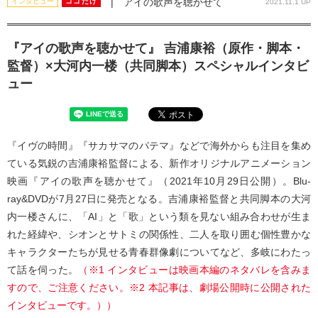
| アイの歌声を聴かせて
インタビュー
ココだけ
2021.11.1 UP
『アイの歌声を聴かせて』 吉浦康裕（原作・脚本・
監督）×大河内一楼（共同脚本）スペシャルインタビ
ュー
『イヴの時間』『サカサマのパテマ』などで海外からも注目を集め
ている気鋭の吉浦康裕監督による、新作オリジナルアニメーション
映画『アイの歌声を聴かせて』（2021年10月29日公開）。Blu-
ray&DVDが7月27日に発売となる。吉浦康裕監督と共同脚本の大河
内一楼さんに、「AI」と「歌」という類を見ない組み合わせが生ま
れた経緯や、シオンとサトミの関係性、二人を取り囲む個性豊かな
キャラクターたちが見せる青春群像劇についてなど、多岐にわたっ
て話を伺った。
（※1 インタビューは映画本編のネタバレを含みま
すので、ご注意ください。※2 本記事は、劇場公開時に公開された
インタビューです。））