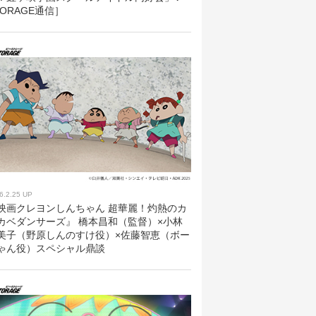
TORAGE通信］
6.2.25 UP
映画クレヨンしんちゃん 超華麗！灼熱のカ
カベダンサーズ』 橋本昌和（監督）×小林
美子（野原しんのすけ役）×佐藤智恵（ボー
ゃん役）スペシャル鼎談