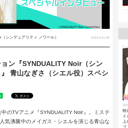
Noir（シンデュアリティ ノワール）
2023.9.14 UP
『SYNDUALITY Noir（シン
）』 青山なぎさ（シエル役）スペシ
202
映
のTVアニメ『SYNDUALITY Noir』。ミステ
ド
人気沸騰中のメイガス・シエルを演じる青山な
上
ブ