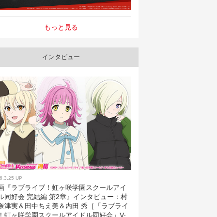
もっと見る
インタビュー
6.3.25 UP
画『ラブライブ！虹ヶ咲学園スクールアイ
ル同好会 完結編 第2章』インタビュー：村
奈津実＆田中ちえ美＆内田 秀［「ラブライ
！虹ヶ咲学園スクールアイドル同好会」V-