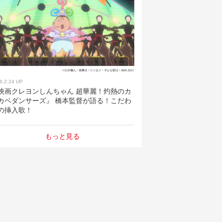
6.2.24 UP
映画クレヨンしんちゃん 超華麗！灼熱のカ
カベダンサーズ』 橋本監督が語る！こだわ
の挿入歌！
もっと見る