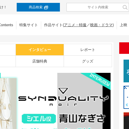
け！
商品検索
Contents
特集サイト
作品サイト(
アニメ・特撮
／
映画・ドラマ
)
上映
インタビュー
レポート
店舗特典
グッズ