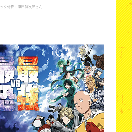
ック侍役：津田健次郎さん