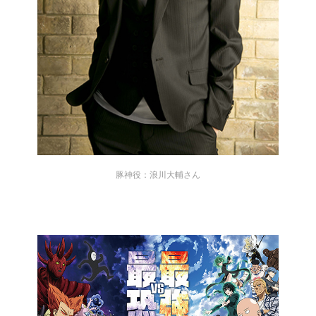
豚神役：浪川大輔さん