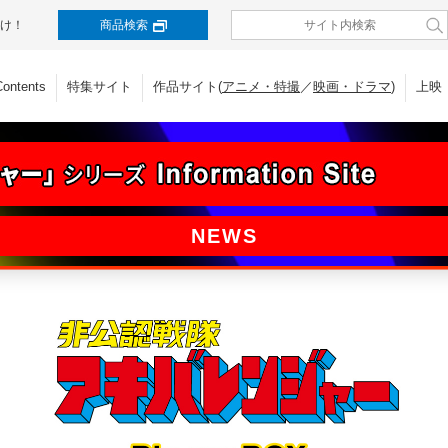
け！
商品検索
Contents
特集サイト
作品サイト(
アニメ・特撮
／
映画・ドラマ
)
上映
NEWS