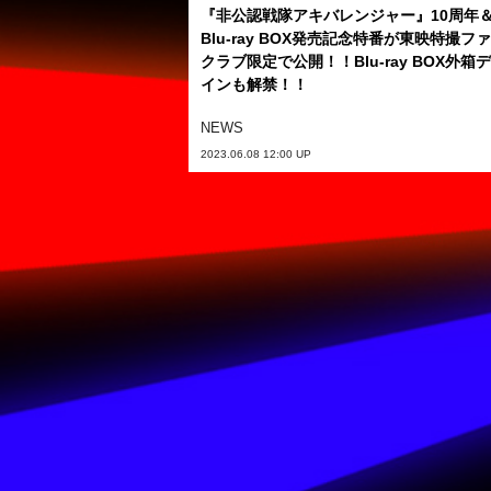
『非公認戦隊アキバレンジャー』10周年
Blu-ray BOX発売記念特番が東映特撮フ
クラブ限定で公開！！Blu-ray BOX外箱
インも解禁！！
NEWS
2023.06.08 12:00 UP