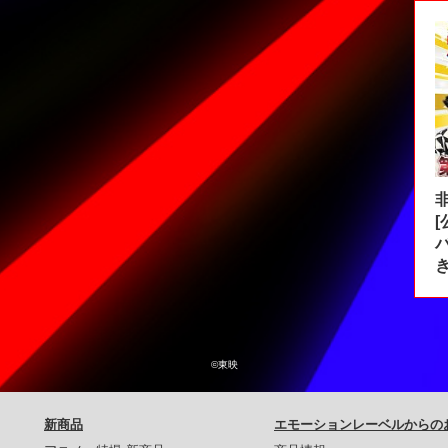
©東映
新商品
エモーションレーベルからの