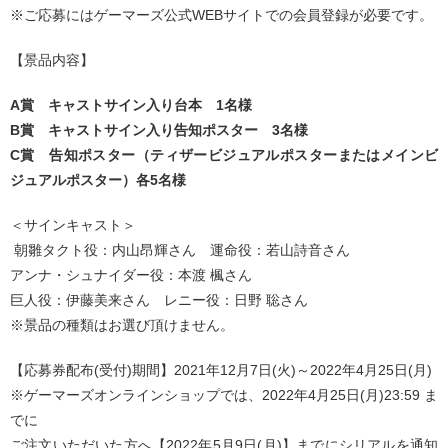
※ご応募にはゲーマーズ公式WEBサイトでの会員登録が必要です。
【景品内容】
A賞 キャストサイン入り台本 1名様
B賞 キャストサイン入り告知ポスター 3名様
C賞 告知ポスター（ティザービジュアルポスターまたはメインビ
ジュアルポスター）各5名様
＜サインキャスト＞
朝雛タクト役：内山昂輝さん 運命役：若山詩音さん
アンナ・シュナイダー役：本渡 楓さん
巨人役：伊藤美来さん レニー役：日野 聡さん
※景品の種類はお選び頂けません。
【応募券配布(受付)期間】2021年12月7日(火)～2022年4月25日(月)
※ゲーマーズオンラインショップでは、2022年4月25日(月)23:59 ま
でに
ご注文いただいた方へ【2022年5月9日(月)】までにシリアルを通知