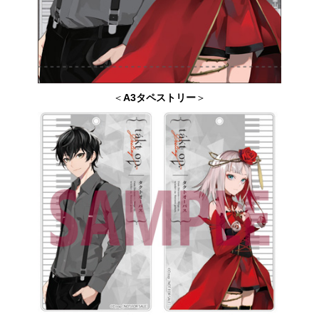
＜
A3タペストリー
＞