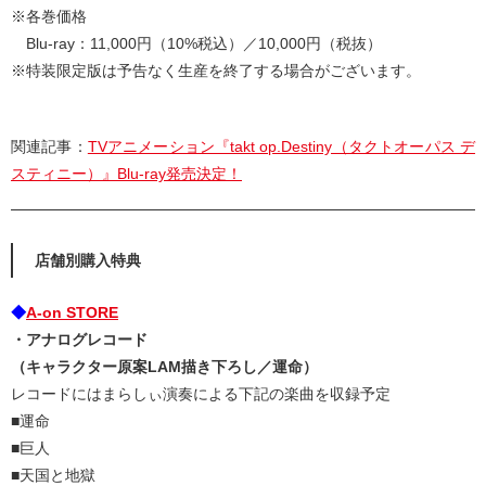
※各巻価格
Blu-ray：11,000円（10%税込）／10,000円（税抜）
※特装限定版は予告なく生産を終了する場合がございます。
関連記事：
TVアニメーション『takt op.Destiny（タクトオーパス デ
スティニー）』Blu-ray発売決定！
店舗別購入特典
◆
A-on STORE
・アナログレコード
（キャラクター原案LAM描き下ろし／運命）
レコードにはまらしぃ演奏による下記の楽曲を収録予定
■運命
■巨人
■天国と地獄