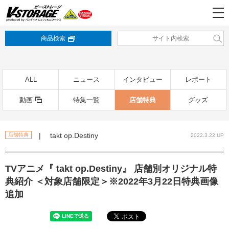
商品検索
ALL
ニュース
インタビュー
レポート
動画
特集一覧
店舗特典
グッズ
| takt op.Destiny
店舗特典
2022.3.22 UP
TVアニメ『 takt op.Destiny』 店舗別オリジナル特
典紹介 ＜対象店舗限定＞※2022年3月22日特典画像
追加