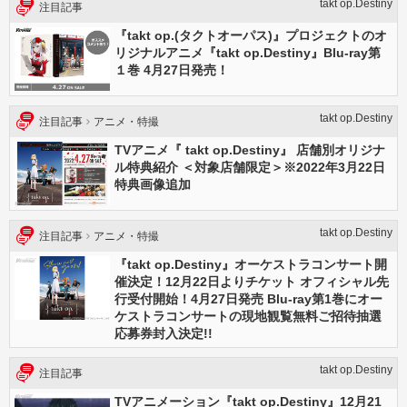
takt op.Destiny
注目記事
『takt op.(タクトオーパス)』プロジェクトのオ
リジナルアニメ『takt op.Destiny』Blu-ray第
１巻 4月27日発売！
takt op.Destiny
注目記事
アニメ・特撮
TVアニメ『 takt op.Destiny』 店舗別オリジナ
ル特典紹介 ＜対象店舗限定＞※2022年3月22日
特典画像追加
takt op.Destiny
注目記事
アニメ・特撮
『takt op.Destiny』オーケストラコンサート開
催決定！12月22日よりチケット オフィシャル先
行受付開始！4月27日発売 Blu-ray第1巻にオー
ケストラコンサートの現地観覧無料ご招待抽選
応募券封入決定!!
takt op.Destiny
注目記事
TVアニメーション『takt op.Destiny』12月21