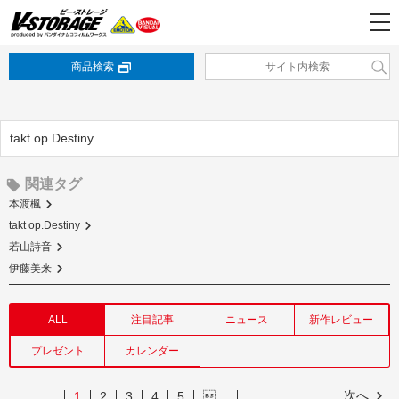
商品検索
takt op.Destiny
関連タグ
本渡楓
takt op.Destiny
若山詩音
伊藤美来
ALL
注目記事
ニュース
新作レビュー
プレゼント
カレンダー
次へ
1
2
3
4
5
…