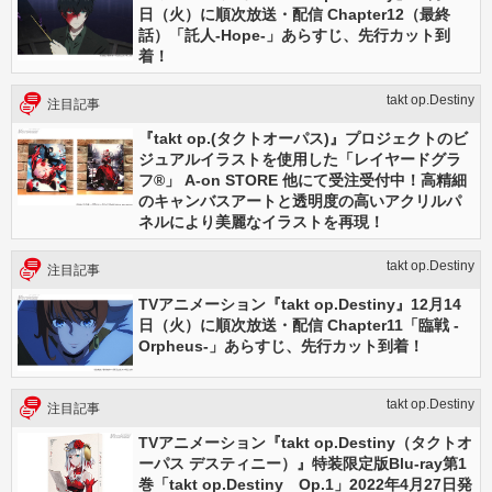
日（火）に順次放送・配信 Chapter12（最終
話）「託人-Hope-」あらすじ、先行カット到
着！
takt op.Destiny
注目記事
『takt op.(タクトオーパス)』プロジェクトのビ
ジュアルイラストを使用した「レイヤードグラ
フ®」 A-on STORE 他にて受注受付中！高精細
のキャンバスアートと透明度の高いアクリルパ
ネルにより美麗なイラストを再現！
takt op.Destiny
注目記事
TVアニメーション『takt op.Destiny』12月14
日（火）に順次放送・配信 Chapter11「臨戦 -
Orpheus-」あらすじ、先行カット到着！
takt op.Destiny
注目記事
TVアニメーション『takt op.Destiny（タクトオ
ーパス デスティニー）』特装限定版Blu-ray第1
巻「takt op.Destiny Op.1」2022年4月27日発