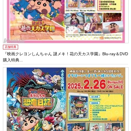
店舗特典
『映画クレヨンしんちゃん 謎メキ！花の天カス学園』Blu-ray＆DVD
購入特典...