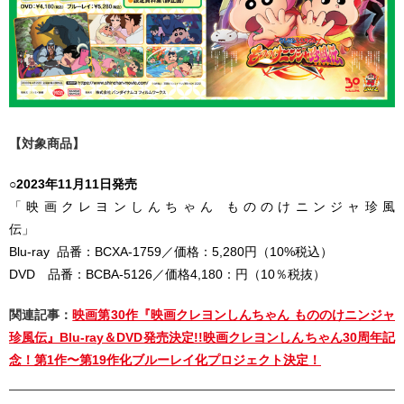
【対象商品】
○
2023
年11月11日発売
「映画クレヨンしんちゃん もののけニンジャ珍風
伝」
Blu-ray 品番：BCXA-1759／価格：5,280円（10%税込）
DVD 品番：BCBA-5126／価格4,180：円（10％税抜）
関連記事：
映画第30作『映画クレヨンしんちゃん もののけニンジャ
珍風伝』Blu-ray＆DVD発売決定!!映画クレヨンしんちゃん30周年記
念！第1作〜第19作化ブルーレイ化プロジェクト決定！