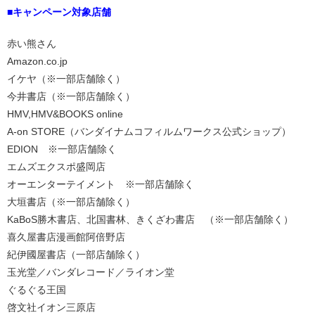
■キャンペーン対象店舗
赤い熊さん
Amazon.co.jp
イケヤ（※一部店舗除く）
今井書店（※一部店舗除く）
HMV,HMV&BOOKS online
A-on STORE（バンダイナムコフィルムワークス公式ショップ）
EDION ※一部店舗除く
エムズエクスポ盛岡店
オーエンターテイメント ※一部店舗除く
大垣書店（※一部店舗除く）
KaBoS勝木書店、北国書林、きくざわ書店 （※一部店舗除く）
喜久屋書店漫画館阿倍野店
紀伊國屋書店（一部店舗除く）
玉光堂／バンダレコード／ライオン堂
ぐるぐる王国
啓文社イオン三原店