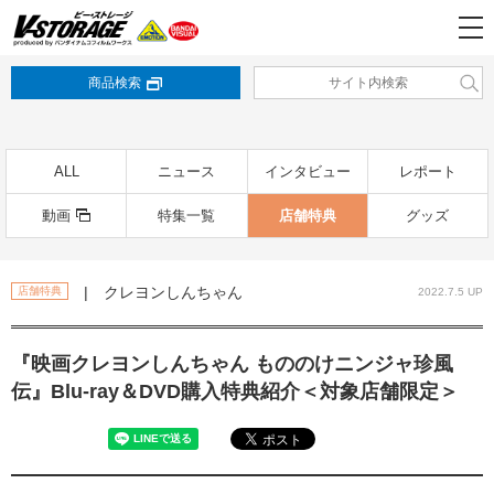
商品検索
ALL
ニュース
インタビュー
レポート
動画
特集一覧
店舗特典
グッズ
| クレヨンしんちゃん
店舗特典
2022.7.5 UP
『映画クレヨンしんちゃん もののけニンジャ珍風
伝』Blu-ray＆DVD購入特典紹介＜対象店舗限定＞