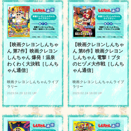
【映画クレヨンしんちゃ
【映画クレヨンしんちゃ
ん 第7作】映画クレヨン
ん 第6作】映画クレヨン
しんちゃん 爆発！温泉
しんちゃん 電撃！ブタ
わくわく大決戦［しんち
のヒヅメ大作戦［しんち
ゃん通信］
ゃん通信］
映画クレヨンしんちゃんライブ
映画クレヨンしんちゃんライブ
ラリー
ラリー
2023.04.20 12:01 UP
2023.02.24 16:00 UP