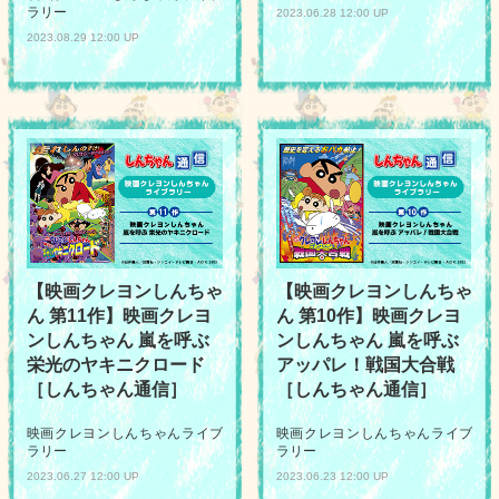
ラリー
2023.06.28 12:00 UP
2023.08.29 12:00 UP
【映画クレヨンしんちゃ
【映画クレヨンしんちゃ
ん 第11作】映画クレヨ
ん 第10作】映画クレヨ
ンしんちゃん 嵐を呼ぶ
ンしんちゃん 嵐を呼ぶ
栄光のヤキニクロード
アッパレ！戦国大合戦
［しんちゃん通信］
［しんちゃん通信］
映画クレヨンしんちゃんライブ
映画クレヨンしんちゃんライブ
ラリー
ラリー
2023.06.27 12:00 UP
2023.06.23 12:00 UP