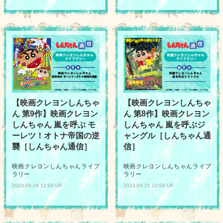
【映画クレヨンしんちゃ
【映画クレヨンしんちゃ
ん 第9作】映画クレヨン
ん 第8作】映画クレヨン
しんちゃん 嵐を呼ぶ モ
しんちゃん 嵐を呼ぶジ
ーレツ！オトナ帝国の逆
ャングル［しんちゃん通
襲［しんちゃん通信］
信］
映画クレヨンしんちゃんライブ
映画クレヨンしんちゃんライブ
ラリー
ラリー
2023.04.24 12:00 UP
2023.04.21 12:00 UP