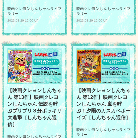
映画クレヨンしんちゃんライブ
映画クレヨンしんちゃんライブ
ラリー
ラリー
2023.08.29 12:00 UP
2023.08.29 12:00 UP
【映画クレヨンしんちゃ
【映画クレヨンしんちゃ
ん 第13作】映画クレヨ
ん 第12作】映画クレヨ
ンしんちゃん 伝説を呼
ンしんちゃん 嵐を呼
ぶブリブリ３分ポッキリ
ぶ！夕陽のカスカベボー
大進撃［しんちゃん通
イズ［しんちゃん通信］
信］
映画クレヨンしんちゃんライブ
ラリー
映画クレヨンしんちゃんライブ