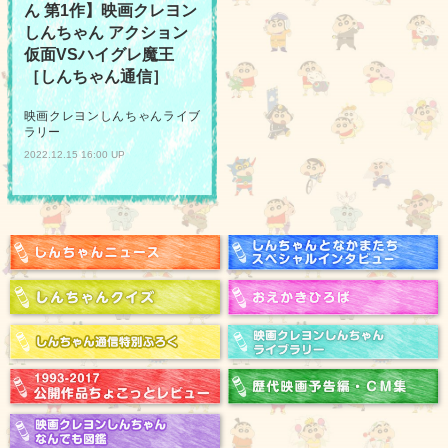
ん 第1作】映画クレヨン
しんちゃん アクション
仮面VSハイグレ魔王
［しんちゃん通信］
映画クレヨンしんちゃんライブ
ラリー
2022.12.15 16:00 UP