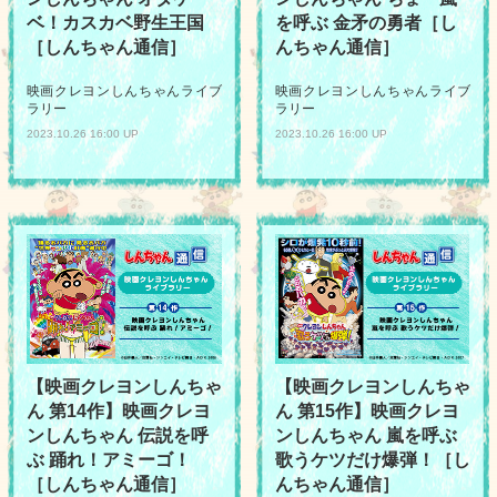
ベ！カスカベ野生王国
を呼ぶ 金矛の勇者［し
［しんちゃん通信］
んちゃん通信］
映画クレヨンしんちゃんライブ
映画クレヨンしんちゃんライブ
ラリー
ラリー
2023.10.26 16:00 UP
2023.10.26 16:00 UP
【映画クレヨンしんちゃ
【映画クレヨンしんちゃ
ん 第14作】映画クレヨ
ん 第15作】映画クレヨ
ンしんちゃん 伝説を呼
ンしんちゃん 嵐を呼ぶ
ぶ 踊れ！アミーゴ！
歌うケツだけ爆弾！［し
［しんちゃん通信］
んちゃん通信］