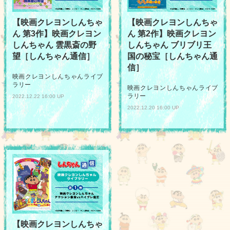
【映画クレヨンしんちゃ
【映画クレヨンしんちゃ
ん 第3作】映画クレヨン
ん 第2作】映画クレヨン
しんちゃん 雲黒斎の野
しんちゃん ブリブリ王
望［しんちゃん通信］
国の秘宝［しんちゃん通
信］
映画クレヨンしんちゃんライブ
ラリー
映画クレヨンしんちゃんライブ
ラリー
2022.12.22 16:00 UP
2022.12.20 16:00 UP
【映画クレヨンしんちゃ