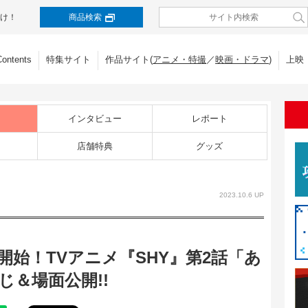
け！
商品検索
Contents
特集サイト
作品サイト(
アニメ・特撮
／
映画・ドラマ
)
上映
インタビュー
レポート
店舗特典
グッズ
2023.10.6 UP
送開始！TVアニメ『SHY』第2話「あ
＆場面公開!!