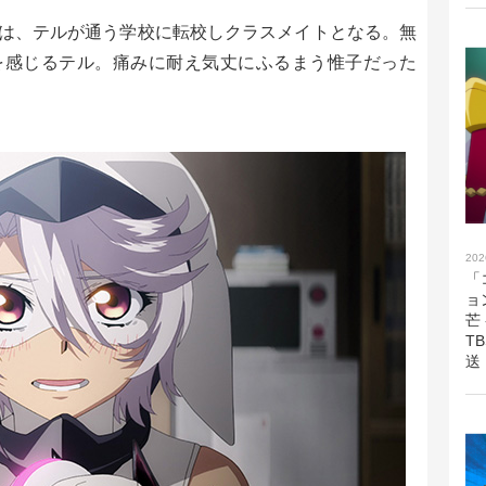
は、テルが通う学校に転校しクラスメイトとなる。無
を感じるテル。痛みに耐え気丈にふるまう惟子だった
202
「
ョ
芒
T
送