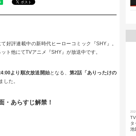
て好評連載中の新時代ヒーローコミック『SHY』。
局ネット他にてTVアニメ『SHY』が放送中です。
夜24:00より順次放送開始
となる、
第2話「ありったけの
ました。
面・あらすじ解禁！
202
T
タ
池