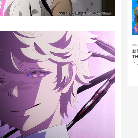
202
新
T
ト