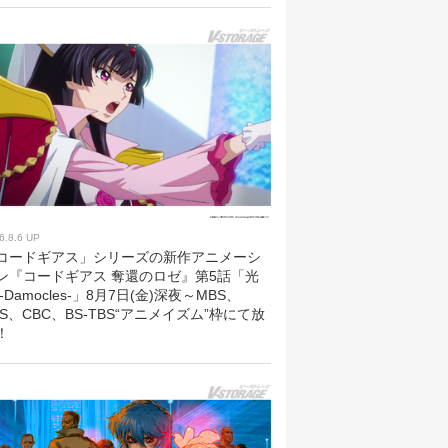
6.8.6 UP
コードギアス」シリーズの新作アニメーシ
ン『コードギアス 奪還のロゼ』第5話「光
 -Damocles-」8月7日(金)深夜～MBS、
BS、CBC、BS-TBS“アニメイズム”枠にて放
！