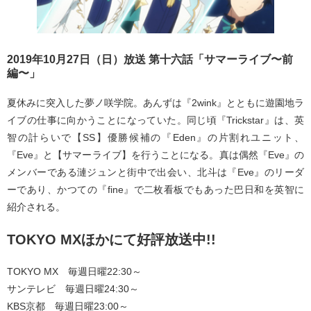
2019年10月27日（日）放送 第十六話「サマーライブ〜前
編〜」
夏休みに突入した夢ノ咲学院。あんずは『2wink』とともに遊園地ラ
イブの仕事に向かうことになっていた。同じ頃『Trickstar』は、英
智の計らいで【SS】優勝候補の『Eden』の片割れユニット、
『Eve』と【サマーライブ】を行うことになる。真は偶然『Eve』の
メンバーである漣ジュンと街中で出会い、北斗は『Eve』のリーダ
ーであり、かつての『fine』で二枚看板でもあった巴日和を英智に
紹介される。
TOKYO MXほかにて好評放送中!!
TOKYO MX 毎週日曜22:30～
サンテレビ 毎週日曜24:30～
KBS京都 毎週日曜23:00～