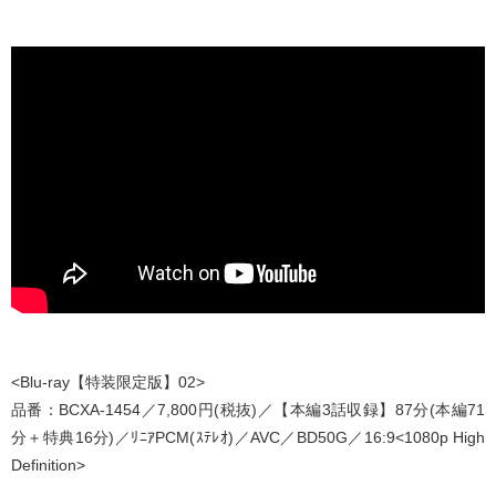
<Blu-ray【特装限定版】02>
品番：BCXA-1454／7,800円(税抜)／【本編3話収録】87分(本編71
分＋特典16分)／ﾘﾆｱPCM(ｽﾃﾚｵ)／AVC／BD50G／16:9<1080p High
Definition>