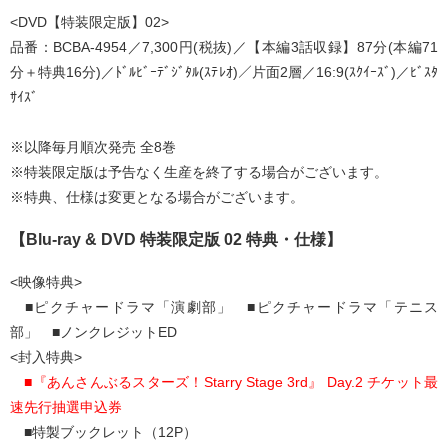
<DVD【特装限定版】02>
品番：BCBA-4954／7,300円(税抜)／【本編3話収録】87分(本編71
分＋特典16分)／ﾄﾞﾙﾋﾞｰﾃﾞｼﾞﾀﾙ(ｽﾃﾚｵ)／片面2層／16:9(ｽｸｲｰｽﾞ)／ﾋﾞｽﾀ
ｻｲｽﾞ
※以降毎月順次発売 全8巻
※特装限定版は予告なく生産を終了する場合がございます。
※特典、仕様は変更となる場合がございます。
【Blu-ray & DVD 特装限定版 02 特典・仕様】
<映像特典>
■ピクチャードラマ「演劇部」 ■ピクチャードラマ「テニス
部」 ■ノンクレジットED
<封入特典>
■『あんさんぶるスターズ！Starry Stage 3rd』 Day.2 チケット最
速先行抽選申込券
■特製ブックレット（12P）