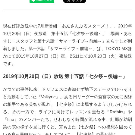
現在好評放送中の7月新番組「あんさんぶるスターズ！」。2019年
10月20日（日）夜放送 第十五話「七夕祭～後編～」 場面・あら
すじ・スタッフと第十六話「サマーライブ～前編～」あらすじが到
着しました。第十六話「サマーライブ～前編～」は、TOKYO MXほ
かにて2019年10月27日（日）夜、BS11にて10月29日（火）夜放送
です。
2019年10月20日（日）放送 第十五話「七夕祭～後編～」
かつての事件以来、ドリフェスに参加せず地下ステージでひっそり
と活動をしていた『Valkyrie』。ある日リーダーの斎宮宗の元に因縁
の相手である英智が現れ、【七夕祭】に出場するようけしかけられ
る。その一方で、ライブに向けてレッスンを重ねる『Ra*bits』や
『fine』のメンバーたち。せわしなく時間が流れる中、紅郎が幼馴
染の宗の様子を見に行くと、宗もまた【七夕祭】への構想を固めて
いる真っ最中だった。そしてついに、【七夕祭】の幕が開く。