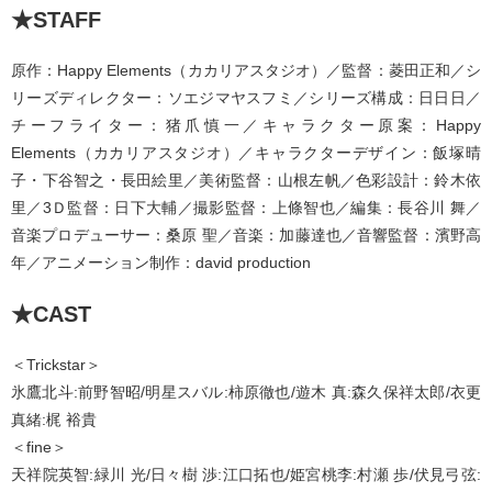
★STAFF
原作：Happy Elements（カカリアスタジオ）／監督：菱田正和／シ
リーズディレクター：ソエジマヤスフミ／シリーズ構成：日日日／
チーフライター：猪爪慎一／キャラクター原案：Happy
Elements（カカリアスタジオ）／キャラクターデザイン：飯塚晴
子・下谷智之・長田絵里／美術監督：山根左帆／色彩設計：鈴木依
里／3Ｄ監督：日下大輔／撮影監督：上條智也／編集：長谷川 舞／
音楽プロデューサー：桑原 聖／音楽：加藤達也／音響監督：濱野高
年／アニメーション制作：david production
★CAST
＜Trickstar＞
氷鷹北斗:前野智昭/明星スバル:柿原徹也/遊木 真:森久保祥太郎/衣更
真緒:梶 裕貴
＜fine＞
天祥院英智:緑川 光/日々樹 渉:江口拓也/姫宮桃李:村瀬 歩/伏見弓弦: