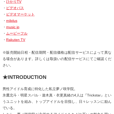
・
ひかりTV
・
ビデオパス
・
ビデオマーケット
・
milplus
・
music.jp
・
ムービーフル
・
Rakuten TV
※販売開始日程・配信期間・配信価格は配信サービスによって異な
る場合があります。詳しくは取扱いの配信サービスにてご確認くだ
さい。
★INTRODUCTION
男性アイドル育成に特化した私立夢ノ咲学院。
氷鷹北斗・明星スバル・遊木真・衣更真緒の4人は『Trickstar』とい
うユニットを組み、トップアイドルを目指し、日々レッスンに励ん
でいる。