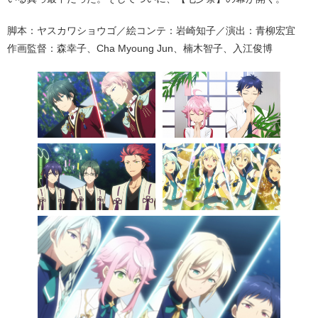
脚本：ヤスカワショウゴ／絵コンテ：岩崎知子／演出：青柳宏宜
作画監督：森幸子、Cha Myoung Jun、楠木智子、入江俊博