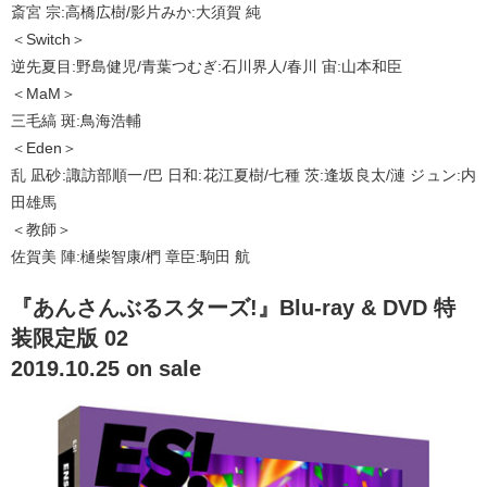
斎宮 宗:高橋広樹/影片みか:大須賀 純
＜Switch＞
逆先夏目:野島健児/青葉つむぎ:石川界人/春川 宙:山本和臣
＜MaM＞
三毛縞 斑:鳥海浩輔
＜Eden＞
乱 凪砂:諏訪部順一/巴 日和:花江夏樹/七種 茨:逢坂良太/漣 ジュン:内
田雄馬
＜教師＞
佐賀美 陣:樋柴智康/椚 章臣:駒田 航
『あんさんぶるスターズ!』Blu-ray & DVD 特
装限定版 02
2019.10.25 on sale