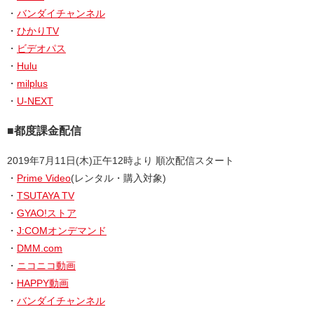
・
バンダイチャンネル
・
ひかりTV
・
ビデオパス
・
Hulu
・
milplus
・
U-NEXT
■都度課金配信
2019年7月11日(木)正午12時より 順次配信スタート
・
Prime Video
(レンタル・購入対象)
・
TSUTAYA TV
・
GYAO!ストア
・
J:COMオンデマンド
・
DMM.com
・
ニコニコ動画
・
HAPPY動画
・
バンダイチャンネル