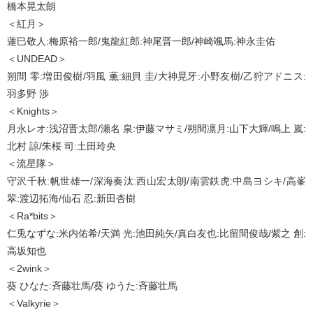
橋本晃太朗
＜紅月＞
蓮巳敬人:梅原裕一郎/鬼龍紅郎:神尾晋一郎/神崎颯馬:神永圭佑
＜UNDEAD＞
朔間 零:増田俊樹/羽風 薫:細貝 圭/大神晃牙:小野友樹/乙狩アドニス:
羽多野 渉
＜Knights＞
月永レオ:浅沼晋太郎/瀬名 泉:伊藤マサミ/朔間凛月:山下大輝/鳴上 嵐:
北村 諒/朱桜 司:土田玲央
＜流星隊＞
守沢千秋:帆世雄一/深海奏汰:西山宏太朗/南雲鉄虎:中島ヨシキ/高峯
翠:渡辺拓海/仙石 忍:新田杏樹
＜Ra*bits＞
仁兎なずな:米内佑希/天満 光:池田純矢/真白友也:比留間俊哉/紫之 創:
高坂知也
＜2wink＞
葵 ひなた:斉藤壮馬/葵 ゆうた:斉藤壮馬
＜Valkyrie＞