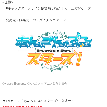
<仕様>
■キャラクターデザイン飯塚晴子描き下ろし三方背ケース
発売元・販売元：バンダイナムコアーツ
©Happy Elements K.K/あんスタ!アニメ製作委員会
▼TVアニメ「あんさんぶるスターズ!」公式サイト
ensemblestars-anime.com/