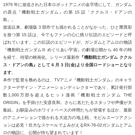
1979 年に放送された日本ロボットアニメの金字塔にして、ガンダム
の原点『機動戦士ガンダム』の第 15 話「ククルス・ドアンの
島」。
放送以来、劇場版 3 部作でも描かれることがなかった、ひと際異彩
を放つ第 15 話は、今でもファンの心に残り伝説のエピソードと呼
ばれています。この伝説のエピソードが、ガンダムとアムロの物語
『機動戦士ガンダムⅢ めぐりあい宇宙』の劇場公開から 40 年の時
を経て、待望の映画化。シリーズ最新作
『機動戦士ガンダム ククル
ス・ドアンの島』として 6 月 3 日(金)より全国ロードショーとなり
ます
。
本作で監督を務めるのは、TVアニメ『機動戦士ガンダム』のキャラ
クターデザイン・アニメーションディレクターであり、累計発行部
数1,000万部を超えるヒット漫画『機動戦士ガンダム THE
ORIGIN』を手掛けた安彦良和。さらに名だたるスタッフや声優が大
集結。お馴染みのホワイトベースの仲間たちが登場するほか、最新
のアニメーションで描かれる大迫力の地上戦、モビルスーツアクシ
ョンは必見！壮大なスケールでよみがえるRX-78-02ガンダムとアム
ロの物語に、公開が待ち望まれています！