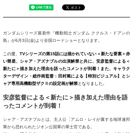
ガンダムシリーズ最新作『機動戦士ガンダム ククルス・ドアンの
島』が6月3日(金)より全国ロードショーとなります。
この度、
TVシリーズの第15話には描かれていない＜新たな要素＞赤
い彗星、シャア・アズナブルの出演解禁と共に、安彦監督による＜
新たに＞描き加えた理由を語ったコメントが到着！また、キャラク
ターデザイン・総作画監督：田村篤による【特別ビジュアル】とシ
ャア専用高機動型ザクⅡの設定画が解禁
となりました。
安彦監督による＜新たに＞描き加えた理由を語
ったコメントが到着！
シャア・アズナブルとは、主人公︓アムロ・レイが属する地球連邦
軍から恐れられたジオン公国軍の軍士官である。