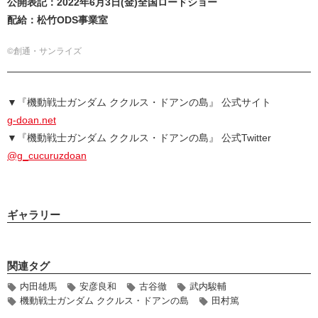
公開表記：2022年6月3日(金)全国ロードショー
配給：松竹ODS事業室
©創通・サンライズ
▼『機動戦士ガンダム ククルス・ドアンの島』 公式サイト
g-doan.net
▼『機動戦士ガンダム ククルス・ドアンの島』 公式Twitter
@g_cucuruzdoan
ギャラリー
関連タグ
内田雄馬
安彦良和
古谷徹
武内駿輔
機動戦士ガンダム ククルス・ドアンの島
田村篤