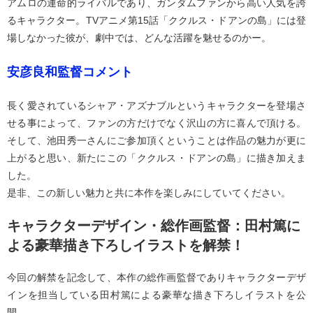
アムロの運命的ライバルであり、ガンダムファンから高い人気を誇
るキャラクター。TVアニメ第15話「ククルス・ドアンの島」には登
場しなかった彼が、劇中では、どんな活躍を魅せるのかー。
安彦良和監督コメント
長く愛されているシャア・アズナブルというキャラクターを登場さ
せる事によって、ファンの方だけでなく沢山の方に喜んで頂ける。
そして、池田秀一さんにご参加頂くということは作品の魅力が更に
上がると思い、新たにこの「ククルス・ドアンの島」に描き加えま
した。
是非、この新しい魅力と共に本作を楽しみにしていてください。
キャラクターデザイン・総作画監督：田村篤に
よる豪華描き下ろしイラストを解禁！
今回の解禁を記念して、本作の総作画監督でありキャラクターデザ
インを担当している田村篤による豪華な描き下ろしイラストを公
開。