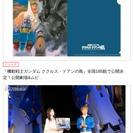
ニュース
『機動戦士ガンダム ククルス・ドアンの島』全国185館で公開決
定！公開劇場&ムビ...