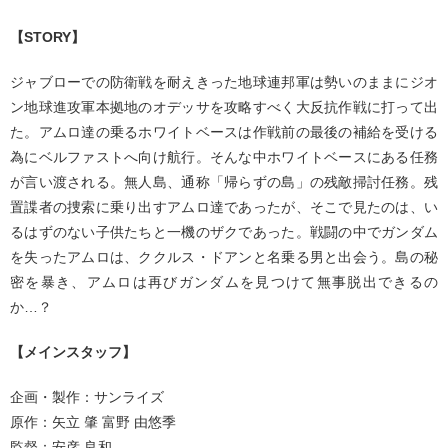
【STORY】
ジャブローでの防衛戦を耐えきった地球連邦軍は勢いのままにジオ
ン地球進攻軍本拠地のオデッサを攻略すべく大反抗作戦に打って出
た。アムロ達の乗るホワイトベースは作戦前の最後の補給を受ける
為にベルファストへ向け航行。そんな中ホワイトベースにある任務
が言い渡される。無人島、通称「帰らずの島」の残敵掃討任務。残
置諜者の捜索に乗り出すアムロ達であったが、そこで見たのは、い
るはずのない子供たちと一機のザクであった。戦闘の中でガンダム
を失ったアムロは、ククルス・ドアンと名乗る男と出会う。島の秘
密を暴き、アムロは再びガンダムを見つけて無事脱出できるの
か…？
【メインスタッフ】
企画・製作：サンライズ
原作：矢立 肇 富野 由悠季
監督：安彦 良和