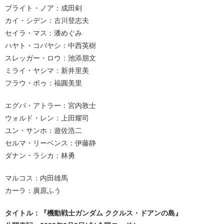
ブライト・ノア：成田剣
カイ・シデン：古川登志夫
セイラ・マス：潘めぐみ
ハヤト・コバヤシ：中西英樹
スレッガー・ロウ：池添朋文
ミライ・ヤシマ：新井里美
フラウ・ボゥ：福圓美里
エグバ・アトラー：宮内敦士
ウォルド・レン：上田耀司
ユン・サンホ：遊佐浩二
セルマ・リーベンス：伊藤静
ダナン・ラシカ：林勇
マルコス：内田雄馬
カーラ：廣原ふう
タイトル：『機動戦士ガンダム ククルス・ドアンの島』