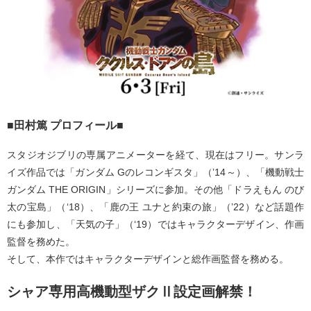
■田村篤 プロフィール■
スタジオジブリの専属アニメーターを経て、現在はフリー。サンラ
イズ作品では「ガンダム Gのレコンギスタ」（ʼ14～）、「機動戦士
ガンダム THE ORIGIN」シリーズに参加。その他「ドラえもん のび
太の宝島」（ʻ18）、「鹿の王 ユナと約束の旅」（ʼ22）など話題作
にも参加し、「天気の子」（ʻ19）ではキャラクターデザイン、作画
監督を務めた。
そして、本作ではキャラクターデザインと総作画監督を務める。
シャア専用高機動型ザクⅡ設定画解禁！