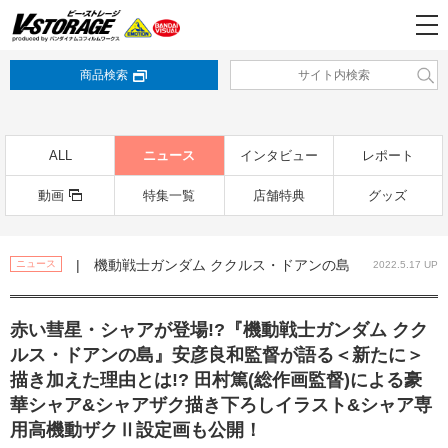
商品検索
ALL
ニュース
インタビュー
レポート
動画
特集一覧
店舗特典
グッズ
| 機動戦士ガンダム ククルス・ドアンの島
ニュース
2022.5.17 UP
赤い彗星・シャアが登場!?『機動戦士ガンダム クク
ルス・ドアンの島』安彦良和監督が語る＜新たに＞
描き加えた理由とは!? 田村篤(総作画監督)による豪
華シャア&シャアザク描き下ろしイラスト&シャア専
用高機動ザクⅡ設定画も公開！