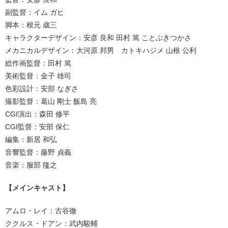
副監督：イム ガヒ
脚本：根元 歳三
キャラクターデザイン：安彦 良和 田村 篤 ことぶきつかさ
メカニカルデザイン：大河原 邦男 カトキハジメ 山根 公利
総作画監督：田村 篤
美術監督：金子 雄司
色彩設計：安部 なぎさ
撮影監督：葛山 剛士 飯島 亮
CGI演出：森田 修平
CGI監督：安部 保仁
編集：新居 和弘
音響監督：藤野 貞義
音楽：服部 隆之
【メインキャスト】
アムロ・レイ：古谷徹
ククルス・ドアン：武内駿輔