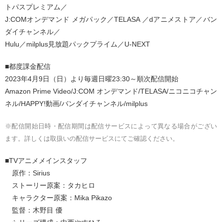
トパスプレミアム／
J:COMオンデマンド メガパック／TELASA ／dアニメストア／バン
ダイチャンネル／
Hulu／milplus見放題パックプライム／U-NEXT
■都度課金配信
2023年4月9日（日）より毎週日曜23:30～順次配信開始
Amazon Prime Video/J:COM オンデマンド/TELASA/ニコニコチャン
ネル/HAPPY!動画/バンダイチャンネル/milplus
※配信開始日時・配信期間は配信サービスによって異なる場合がござい
ます。詳しくは取扱いの配信サービスにてご確認ください。
■TVアニメメインスタッフ
原作：Sirius
ストーリー原案：タカヒロ
キャラクター原案：Mika Pikazo
監督：木野目 優