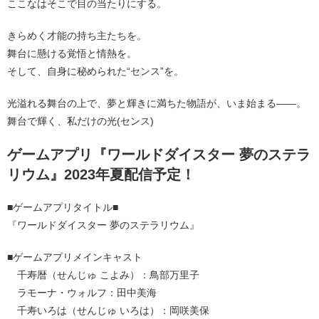
ここなはそこで目の当たりにする。
きらめく才能の持ち主たちを。
舞台に懸ける覚悟と情熱を。
そして、自身に秘められた“センス”を。
光溢れる舞台の上で、夢と輝きに満ちた物語が、いま始まる――。
舞台で輝く、私だけの光(センス)
ゲームアプリ『ワールドダイスター 夢のステラ
リウム』2023年夏配信予定！
■ゲームアプリタイトル■
『ワールドダイスター 夢のステラリウム』
■ゲームアプリメインキャスト
千寿暦（せんじゅ こよみ）：鳥部万里子
ラモーナ・ウォルフ：田中美海
千寿いろは（せんじゅ いろは）：岡咲美保