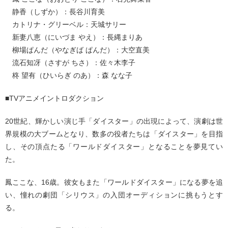
静香（しずか）：長谷川育美
カトリナ・グリーベル：天城サリー
新妻八恵（にいづま やえ）：長縄まりあ
柳場ぱんだ（やなぎば ぱんだ）：大空直美
流石知冴（さすが ちさ）：佐々木李子
柊 望有（ひいらぎ のあ）：森 なな子
■TVアニメイントロダクション
20世紀、輝かしい演じ手「ダイスター」の出現によって、演劇は世
界規模の大ブームとなり、数多の役者たちは「ダイスター」を目指
し、その頂点たる「ワールドダイスター」となることを夢見てい
た。
鳳ここな、16歳。彼女もまた「ワールドダイスター」になる夢を追
い、憧れの劇団「シリウス」の入団オーディションに挑もうとす
る。