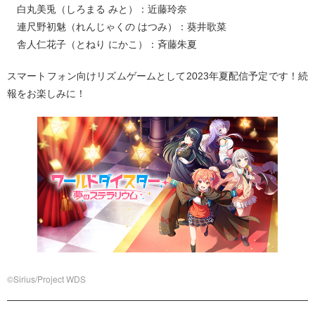
白丸美兎（しろまる みと）：近藤玲奈
連尺野初魅（れんじゃくの はつみ）：葵井歌菜
舎人仁花子（とねり にかこ）：斉藤朱夏
スマートフォン向けリズムゲームとして2023年夏配信予定です！続
報をお楽しみに！
©Sirius/Project WDS