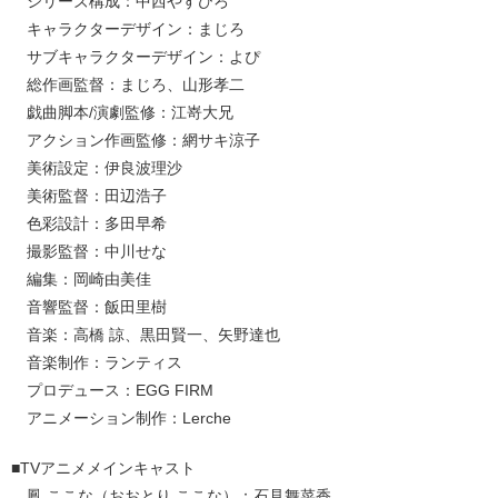
シリーズ構成：中西やすひろ
キャラクターデザイン：まじろ
サブキャラクターデザイン：よぴ
総作画監督：まじろ、山形孝二
戯曲脚本/演劇監修：江嵜大兄
アクション作画監修：網サキ涼子
美術設定：伊良波理沙
美術監督：田辺浩子
色彩設計：多田早希
撮影監督：中川せな
編集：岡崎由美佳
音響監督：飯田里樹
音楽：高橋 諒、黒田賢一、矢野達也
音楽制作：ランティス
プロデュース：EGG FIRM
アニメーション制作：Lerche
■TVアニメメインキャスト
鳳 ここな（おおとり ここな）：石見舞菜香