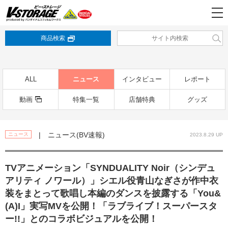
商品検索
ALL
ニュース
インタビュー
レポート
動画
特集一覧
店舗特典
グッズ
| ニュース(BV速報)
ニュース
2023.8.29 UP
TVアニメーション「SYNDUALITY Noir（シンデュ
アリティ ノワール）」シエル役青山なぎさが作中衣
装をまとって歌唱し本編のダンスを披露する「You&
(A)I」実写MVを公開！「ラブライブ！スーパースタ
ー!!」とのコラボビジュアルを公開！