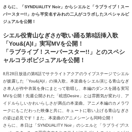
さらに、「SYNDUALITY Noir」からシエルと「ラブライブ！スー
パースター!!」から平安名すみれの二人がコラボしたスペシャルビ
ジュアルを公開！
シエル役青山なぎさが歌い踊る第8話挿入歌
「You&(A)I」実写MVを公開！
「ラブライブ！スーパースター!!」とのスペシ
ャルコラボビジュアルを公開！
8月28日放送の第8話でサテライトアクアのライブステージでシエル
が披露した「You&(A)I」の挿入歌。本楽曲をシエル演じる青山なぎ
さ本人が作中衣装を身にまとって歌唱し、本編のダンスを踊る実写
MVを公開！先週公開された「眩惑Desire」とは雰囲気が変わり、ア
イドルらしいかわいらしさが満点の本楽曲。アニメ本編のカメラワ
ークにもこだわった映像と共に、キュートに歌い上げる青山なぎさ
の姿は必見です！また、本楽曲のアニメシーンも同時公開！
さらに、本日は「SYNDUALITY Noir」のシエルと「ラブライブ!ス