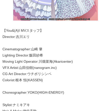
【You&(A)I MVスタッフ】
Director:吉川エリ
Cinematographer:山崎 肇
Lighting Director:飯田紗希
Moving Light Operator:川畑菜海(Akaricenter)
VFX Artist:山田佳樹(nanogram.inc)
CG Art Director:ウチボリシンペ
Colorist:根本 恒(KASSEN)
Choreographer:YOKO(HIGH-ENERGY)
Stylist:ナミキアキ
Hair & Make:伊佐千秋