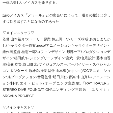
一体の美しいメイガスを発見する。
謎のメイガス「ノワール」との出会いによって、運命の物語は少し
ずつ動き出すことになるのであった―
▽メインスタッフ▽
監督:山本裕介/ストーリー原案:鴨志田一/シリーズ構成:あおしまたか
し/キャラクター原案:neco/アニメーションキャラクターデザイン・
総作画監督:桂憲一郎/コフィンデザイン:形部一平/プロダクションデ
ザイン:稲田航/レジェンダリーデザイン:宮武一貴/色彩設計:藤木由香
里/美術監督:益田健太/ヴィジュアルスーパーバイザー・スペシャル
コンポジター:生原雄次/撮影監督:山本聖(chiptune)/CGアニメ―ショ
ン:旭プロダクション/音響監督:明田川仁/音楽:中山真斗/アニメーシ
ョン制作:エイトビット/オープニング主題歌:「RAYTRACER」
STEREO DIVE FOUNDATION/エンディング主題歌:「ユリイカ」
ARCANA PROJECT
▽メインキャスト▽