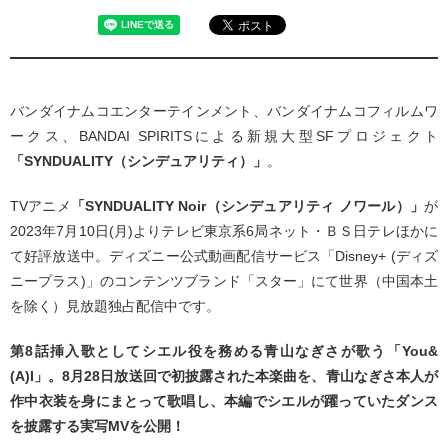
バンダイナムコエンターテインメント、バンダイナムコフィルムワ
ークス、BANDAI SPIRITSによる新規大型SFプロジェクト
「SYNDUALITY（シンデュアリティ）」
。
TVアニメ
「SYNDUALITY Noir（シンデュアリティ ノワール）」
が
2023年7月10日(月)よりテレビ東京系6局ネット・ＢＳ日テレほかに
て好評放送中。ディズニー公式動画配信サービス「Disney+ (ディズ
ニープラス)」のコンテンツブランド「スター」にて世界（中国本土
を除く）見放題独占配信中です。
第8話挿入歌としてシエル役を務める青山なぎさが歌う「You&
(A)I」。8月28日放送回で初披露された本楽曲を、青山なぎさ本人が
作中衣装を身にまとって歌唱し、本編でシエルが躍っていたダンス
を披露する実写MVを公開！