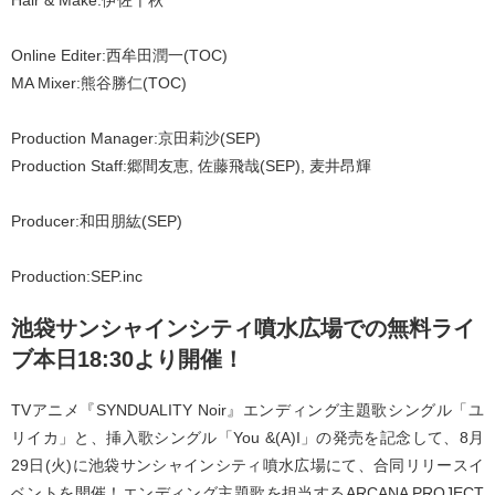
Online Editer:西牟田潤一(TOC)
MA Mixer:熊谷勝仁(TOC)
Production Manager:京田莉沙(SEP)
Production Staff:郷間友恵, 佐藤飛哉(SEP), 麦井昂輝
Producer:和田朋紘(SEP)
Production:SEP.inc
池袋サンシャインシティ噴水広場での無料ライ
ブ本日18:30より開催！
TVアニメ『SYNDUALITY Noir』エンディング主題歌シングル「ユ
リイカ」と、挿入歌シングル「You &(A)I」の発売を記念して、8月
29日(火)に池袋サンシャインシティ噴水広場にて、合同リリースイ
ベントを開催！エンディング主題歌を担当するARCANA PROJECT