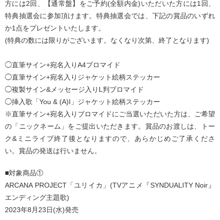
方には2回、【通常盤】をご予約(全額内金)いただいた方には1回、
特典抽選会に参加頂けます。特典抽選会では、下記の賞品のいずれ
か1点をプレゼントいたします。
(特典の数には限りがございます。なくなり次第、終了となります)
◯直筆サイン+宛名入りA4ブロマイド
◯直筆サイン+宛名入りジャケット絵柄ステッカー
◯複製サイン&メッセージ入りL判ブロマイド
◯挿入歌「You & (A)I」ジャケット絵柄ステッカー
※直筆サイン+宛名入りブロマイドにご当選いただいた方は、ご希望
の「ニックネーム」をご提出いただきます。賞品のお渡しは、トー
ク&ミニライブ終了後となりますので、あらかじめご了承くださ
い。賞品の発送は行いません。
■対象商品①
ARCANA PROJECT「ユリイカ」(TVアニメ『SYNDUALITY Noir』
エンディング主題歌)
2023年8月23日(水)発売