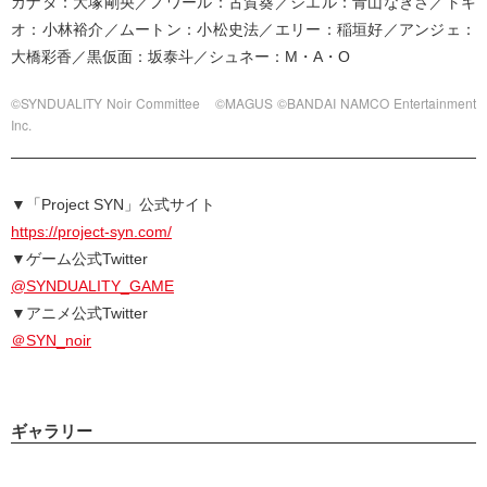
カナタ：大塚剛央／ノワール：古賀葵／シエル：青山なぎさ／トキ
オ：小林裕介／ムートン：小松史法／エリー：稲垣好／アンジェ：
大橋彩香／黒仮面：坂泰斗／シュネー：M・A・O
©SYNDUALITY Noir Committee ©MAGUS ©BANDAI NAMCO Entertainment
Inc.
▼「Project SYN」公式サイト
https://project-syn.com/
▼ゲーム公式Twitter
@SYNDUALITY_GAME
▼アニメ公式Twitter
＠SYN_noir
ギャラリー