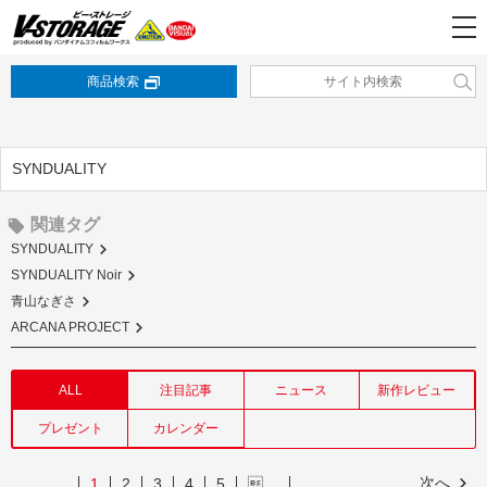
商品検索
SYNDUALITY
関連タグ
SYNDUALITY
SYNDUALITY Noir
青山なぎさ
ARCANA PROJECT
ALL
注目記事
ニュース
新作レビュー
プレゼント
カレンダー
次へ
1
2
3
4
5
…