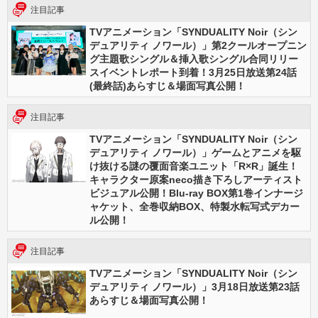
注目記事
TVアニメーション「SYNDUALITY Noir（シン
デュアリティ ノワール）」第2クールオープニン
グ主題歌シングル＆挿入歌シングル合同リリー
スイベントレポート到着！3月25日放送第24話
(最終話)あらすじ＆場面写真公開！
注目記事
TVアニメーション「SYNDUALITY Noir（シン
デュアリティ ノワール）」ゲームとアニメを駆
け抜ける謎の覆面音楽ユニット「R×R」誕生！
キャラクター原案neco描き下ろしアーティスト
ビジュアル公開！Blu-ray BOX第1巻インナージ
ャケット、全巻収納BOX、特製水転写式デカー
ル公開！
注目記事
TVアニメーション「SYNDUALITY Noir（シン
デュアリティ ノワール）」3月18日放送第23話
あらすじ＆場面写真公開！