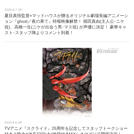
2026.8.7 UP
夏目真悟監督×マッドハウスが贈るオリジナル劇場長編アニメーシ
ョン『ghost／夜の果て』特報映像解禁！ 堀田真由(主人公･ニケ
役)、高橋一生(ニケが出会う男･マス役) が声優に決定！ 豪華キャ
スト･スタッフ陣よりコメント到着！
2026.8.6 UP
TVアニメ『スクライド』25周年を記念してスタッフトークショー
付き上映会が8月22日(土)池袋HUMAXシネマズにて開催決定！