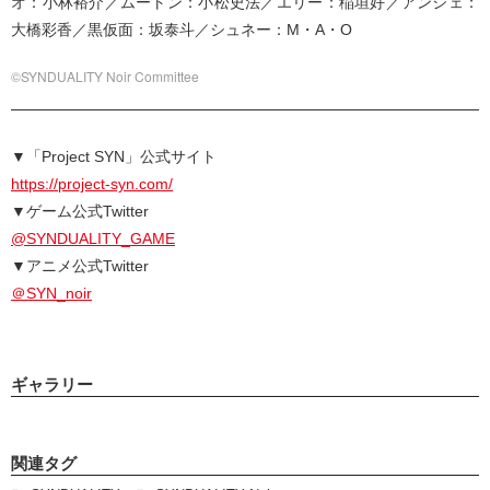
オ：小林裕介／ムートン：小松史法／エリー：稲垣好／アンジェ：
大橋彩香／黒仮面：坂泰斗／シュネー：M・A・O
©SYNDUALITY Noir Committee
▼「Project SYN」公式サイト
https://project-syn.com/
▼ゲーム公式Twitter
@SYNDUALITY_GAME
▼アニメ公式Twitter
＠SYN_noir
ギャラリー
関連タグ