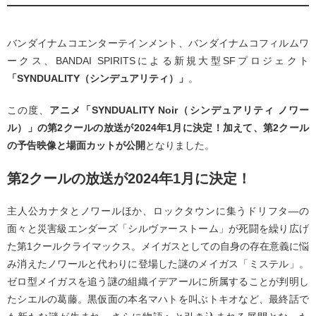
バンダイナムコエンターテインメント、バンダイナムコフィルムワ
ークス、BANDAI SPIRITSによる新規大型SFプロジェクト
「SYNDUALITY（シンデュアリティ）」
。
この度、
アニメ「SYNDUALITY Noir（シンデュアリティ ノワー
ル）」の第2クールの放送が2024年1月に決定！
加えて、第2クール
の予告映像と場面カットが公開
となりました。
第2クールの放送が2024年1月に決定！
主人公カナタとノワールほか、ロックタウンに集うドリフタ―の
面々と災害級エンダーズ「シルヴァーストーム」が死闘を繰り広げ
た第1クールクライマックス。メイガスとしての自身の存在意義に悩
み消えたノワールと代わりに登場した謎のメイガス「ミステル」。
ゼロ型メイガスを追う謎の組織イデアールに所属することが判明し
たシエルの葛藤。黒仮面の本名マハトを叫ぶトキオなど、最終話で