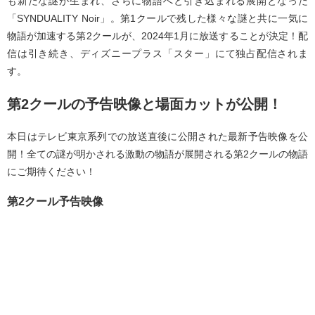
も新たな謎が生まれ、さらに物語へと引き込まれる展開となった
「SYNDUALITY Noir」。第1クールで残した様々な謎と共に一気に
物語が加速する第2クールが、2024年1月に放送することが決定！配
信は引き続き、ディズニープラス「スター」にて独占配信されま
す。
第2クールの予告映像と場面カットが公開！
本日はテレビ東京系列での放送直後に公開された最新予告映像を公
開！全ての謎が明かされる激動の物語が展開される第2クールの物語
にご期待ください！
第2クール予告映像