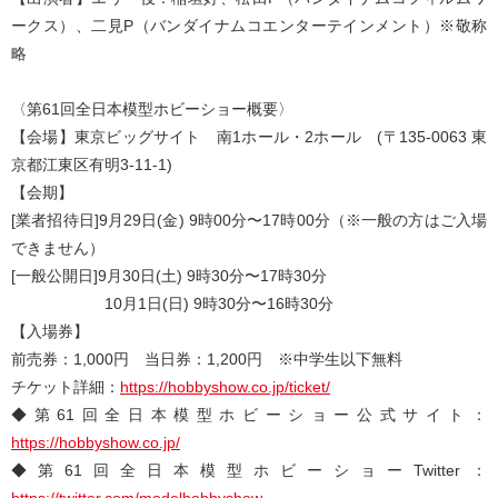
ークス）、二見P（バンダイナムコエンターテインメント）※敬称
略
〈第61回全日本模型ホビーショー概要〉
【会場】東京ビッグサイト 南1ホール・2ホール (〒135-0063 東
京都江東区有明3-11-1)
【会期】
[業者招待日]9月29日(金) 9時00分〜17時00分（※一般の方はご入場
できません）
[一般公開日]9月30日(土) 9時30分〜17時30分
10月1日(日) 9時30分〜16時30分
【入場券】
前売券：1,000円 当日券：1,200円 ※中学生以下無料
チケット詳細：
https://hobbyshow.co.jp/ticket/
◆第61回全日本模型ホビーショー公式サイト：
https://hobbyshow.co.jp/
◆第61回全日本模型ホビーショーTwitter：
https://twitter.com/modelhobbyshow