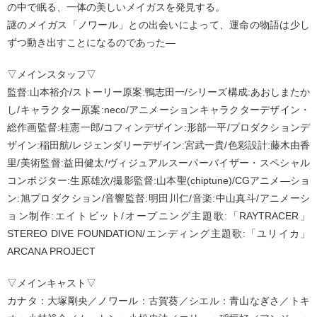
の中で眠る、一体の美しいメイガスを発見する。
謎のメイガス「ノワール」との出会いによって、運命の物語は少し
ずつ動き出すことになるのであった―
▽メインスタッフ▽
監督:山本裕介/ストーリー原案:鴨志田一/シリーズ構成:あおしまたか
し/キャラクター原案:neco/アニメーションキャラクターデザイン・
総作画監督:桂憲一郎/コフィンデザイン:形部一平/プロダクションデ
ザイン:稲田航/レジェンダリーデザイン:宮武一貴/色彩設計:藤木由香
里/美術監督:益田健太/ヴィジュアルスーパーバイザー・スペシャル
コンポジター:生原雄次/撮影監督:山本聖(chiptune)/CGアニメ―ショ
ン:旭プロダクション/音響監督:明田川仁/音楽:中山真斗/アニメーシ
ョン制作:エイトビット/オープニング主題歌:「RAYTRACER」
STEREO DIVE FOUNDATION/エンディング主題歌:「ユリイカ」
ARCANA PROJECT
▽メインキャスト▽
カナタ：大塚剛央／ノワール：古賀葵／シエル：青山なぎさ／トキ