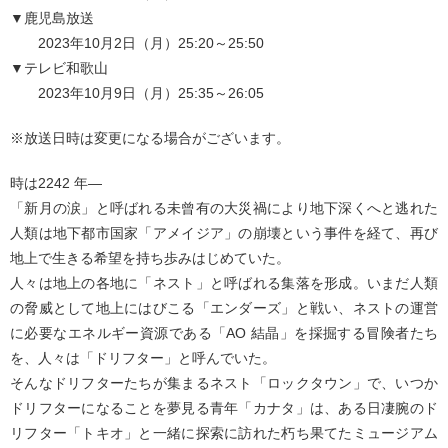
▼鹿児島放送
2023年10月2日（月）25:20～25:50
▼テレビ和歌山
2023年10月9日（月）25:35～26:05
※放送日時は変更になる場合がございます。
時は2242 年―
「新月の涙」と呼ばれる未曾有の大災禍により地下深くへと逃れた
人類は地下都市国家「アメイジア」の崩壊という事件を経て、再び
地上で生きる希望を持ち歩みはじめていた。
人々は地上の各地に「ネスト」と呼ばれる集落を形成。いまだ人類
の脅威として地上にはびこる「エンダーズ」と戦い、ネストの運営
に必要なエネルギー資源である「AO 結晶」を採掘する冒険者たち
を、人々は「ドリフター」と呼んでいた。
そんなドリフターたちが集まるネスト「ロックタウン」で、いつか
ドリフターになることを夢見る青年「カナタ」は、ある日凄腕のド
リフター「トキオ」と一緒に探索に訪れた朽ち果てたミュージアム