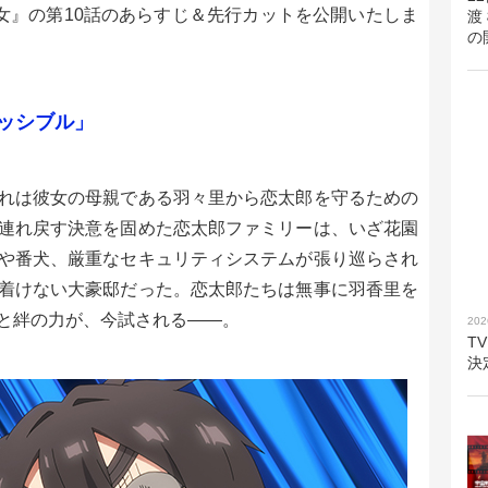
彼女』の第10話のあらすじ＆先行カットを公開いたしま
渡
の
ッシブル」
れは彼女の母親である羽々里から恋太郎を守るための
連れ戻す決意を固めた恋太郎ファミリーは、いざ花園
や番犬、厳重なセキュリティシステムが張り巡らされ
着けない大豪邸だった。恋太郎たちは無事に羽香里を
と絆の力が、今試される――。
202
T
決