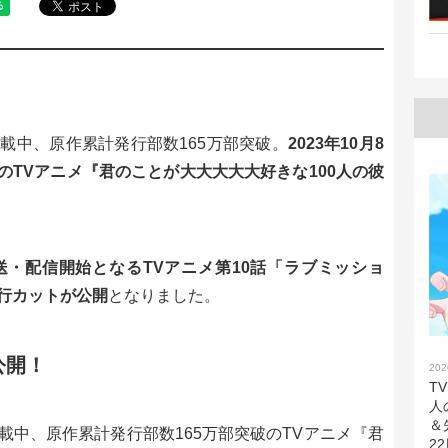
載中、原作累計発行部数165万部突破。
2023年10月8
送中のTVアニメ『君のことが大大大大大好きな100人の彼
放送・配信開始となるTVアニメ第10話「ラブミッショ
行カットが公開
となりました。
公開！
202
T
人
＆
載中、原作累計発行部数165万部突破のTVアニメ『君
2