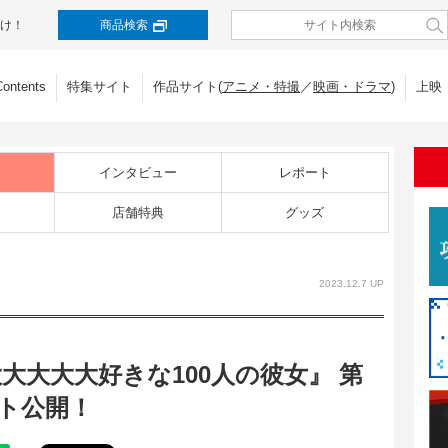
け！
商品検索
Contents
特集サイト
作品サイト(
アニメ・特撮
／
映画・ドラマ
)
上映
インタビュー
レポート
店舗特典
グッズ
2023.12.7 UP
大大大大好きな100人の彼女』 第
ット公開！