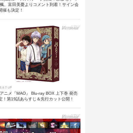
 楓、富田美憂よりコメント到着！サイン会
開催も決定！
6.8.7 UP
Vアニメ『MAO』 Blu-ray BOX 上下巻 発売
定！第19話あらすじ＆先行カット公開！