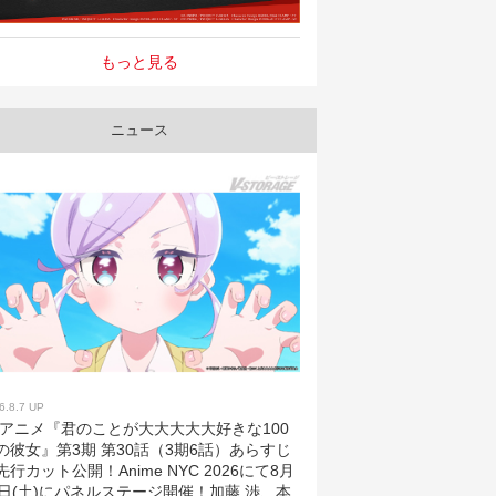
もっと見る
ニュース
6.8.7 UP
Vアニメ『君のことが大大大大大好きな100
の彼女』第3期 第30話（3期6話）あらすじ
先行カット公開！Anime NYC 2026にて8月
2日(土)にパネルステージ開催！加藤 渉、本