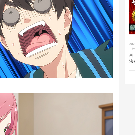
202
『
画
決