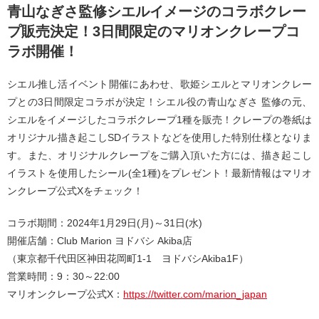
青山なぎさ監修シエルイメージのコラボクレー
プ販売決定！3日間限定のマリオンクレープコ
ラボ開催！
シエル推し活イベント開催にあわせ、歌姫シエルとマリオンクレー
プとの3日間限定コラボが決定！シエル役の青山なぎさ 監修の元、
シエルをイメージしたコラボクレープ1種を販売！クレープの巻紙は
オリジナル描き起こしSDイラストなどを使用した特別仕様となりま
す。また、オリジナルクレープをご購入頂いた方には、描き起こし
イラストを使用したシール(全1種)をプレゼント！最新情報はマリオ
ンクレープ公式Xをチェック！
コラボ期間：2024年1月29日(月)～31日(水)
開催店舗：Club Marion ヨドバシ Akiba店
（東京都千代田区神田花岡町1-1 ヨドバシAkiba1F）
営業時間：9：30～22:00
マリオンクレープ公式X：
https://twitter.com/marion_japan