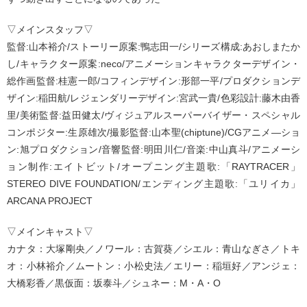
▽メインスタッフ▽
監督:山本裕介/ストーリー原案:鴨志田一/シリーズ構成:あおしまたか
し/キャラクター原案:neco/アニメーションキャラクターデザイン・
総作画監督:桂憲一郎/コフィンデザイン:形部一平/プロダクションデ
ザイン:稲田航/レジェンダリーデザイン:宮武一貴/色彩設計:藤木由香
里/美術監督:益田健太/ヴィジュアルスーパーバイザー・スペシャル
コンポジター:生原雄次/撮影監督:山本聖(chiptune)/CGアニメ―ショ
ン:旭プロダクション/音響監督:明田川仁/音楽:中山真斗/アニメーシ
ョン制作:エイトビット/オープニング主題歌:「RAYTRACER」
STEREO DIVE FOUNDATION/エンディング主題歌:「ユリイカ」
ARCANA PROJECT
▽メインキャスト▽
カナタ：大塚剛央／ノワール：古賀葵／シエル：青山なぎさ／トキ
オ：小林裕介／ムートン：小松史法／エリー：稲垣好／アンジェ：
大橋彩香／黒仮面：坂泰斗／シュネー：M・A・O