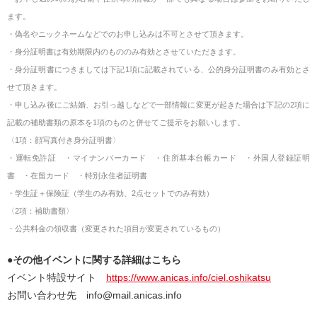
ます。
・偽名やニックネームなどでのお申し込みは不可とさせて頂きます。
・身分証明書は有効期限内のもののみ有効とさせていただきます。
・身分証明書につきましては下記1項に記載されている、公的身分証明書のみ有効とさ
せて頂きます。
・申し込み後にご結婚、お引っ越しなどで一部情報に変更が起きた場合は下記の2項に
記載の補助書類の原本を1項のものと併せてご提示をお願いします。
〈1項：顔写真付き身分証明書〉
・運転免許証 ・マイナンバーカード ・住所基本台帳カード ・外国人登録証明
書 ・在留カード ・特別永住者証明書
・学生証＋保険証（学生のみ有効、2点セットでのみ有効）
〈2項：補助書類〉
・公共料金の領収書（変更された項目が変更されているもの）
●その他イベントに関する詳細はこちら
イベント特設サイト
https://www.anicas.info/ciel.oshikatsu
お問い合わせ先
info@mail.anicas.info