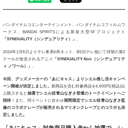
バンダイナムコエンターテインメント、バンダイナムコフィルムワ
ークス、BANDAI SPIRITSによる新規大型SFプロジェクト
「SYNDUALITY（シンデュアリティ）」
。
2024年1月8日よりテレ東系6局ネット、BS日テレ他にて待望の第2
クールが放送されるアニメ
「SYNDUALITY Noir（シンデュアリテ
ィ ノワール）」
。
今回、グッズメーカーの「あにキャス」よりシエル推し活キャンペ
ーン開催が決定しました。
新商品を含む対象商品を6,600円(税込)以
上購入すると
抽選でシエル役青山なぎさ登壇のトークイベントへご
招待
！また、同イベントに合わせ
期間限定でシエル役青山なぎさ監
修のコラボクレープが販売されるマリオンクレープとのコラボも決
定しました。