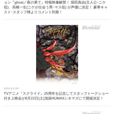
ョン『ghost／夜の果て』特報映像解禁！ 堀田真由(主人公･ニケ
役)、高橋一生(ニケが出会う男･マス役) が声優に決定！ 豪華キャ
スト･スタッフ陣よりコメント到着！
2026.8.6 UP
TVアニメ『スクライド』25周年を記念してスタッフトークショー
付き上映会が8月22日(土)池袋HUMAXシネマズにて開催決定！