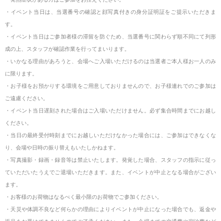
・イベント当日は、当選番号の確認と顔写真付きの身分証明証をご提示いただきま
す。
・イベント当日はご参加者様の滞留を防ぐため、当選番号に関わらず順不同にて列形
成の上、スタッフが確認作業を行ってまいります。
・いかなる理由があろうと、会場へご入場いただけるのは当選者ご本人様お一人のみ
に限ります。
・お子様をお預かりする環境をご用意しておりませんので、お子様連れでのご参加は
ご遠慮ください。
・イベント当日遅刻された場合はご入場いただけません。必ず集合時間までにお越し
ください。
・当日の最終受付時刻までにお越しいただけなかった場合には、ご参加はできなくな
り、会場や日時の振り替えもいたしかねます。
・写真撮影・録画・録音等は禁止いたします。発覚した場合、スタッフの指示に従っ
ていただいたうえでご退場いただきます。また、イベントが中止となる場合がござい
ます。
・お客様のお荷物はなるべく最小限のお荷物でご参加ください。
・天災や体調不良など何らかの理由によりイベントが中止になった場合でも、返金や