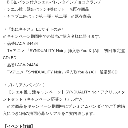
・BIG缶バッジ付きシエルバレンタインチョコクランチ
・シエル推し活缶バッジ4種セット ※既存商品
・もちプ二缶バッジ第一弾・第二弾 ※既存商品
〈『あにキャス』 ECサイトのみ〉
※キャンペーン期間中での販売ご購入者様に限ります。
・品番LACA-34434：
TVアニメ『SYNDUALITY Noir』挿入歌You & (A)I 初回限定盤
CD+BD
・品番LACA-24434：
TVアニメ『SYNDUALITY Noir』挿入歌You & (A)I 通常盤CD
〈プレミアムバンダイ〉
・【シエル推し活キャンペーン】SYNDUALITY Noir アクリルスタ
ンドセット（キャンペーン応募シリアル付き）
※本商品をキャンペーン期間中にプレミアムバンダイでご予約購
入につき1回の抽選応募シリアルをご案内致します。
【イベント詳細】