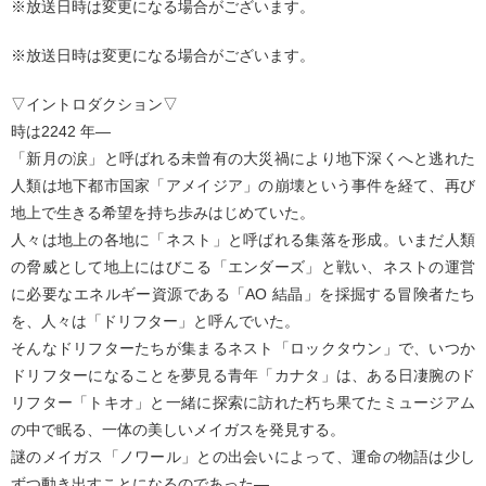
※放送日時は変更になる場合がございます。
※放送日時は変更になる場合がございます。
▽イントロダクション▽
時は2242 年―
「新月の涙」と呼ばれる未曾有の大災禍により地下深くへと逃れた
人類は地下都市国家「アメイジア」の崩壊という事件を経て、再び
地上で生きる希望を持ち歩みはじめていた。
人々は地上の各地に「ネスト」と呼ばれる集落を形成。いまだ人類
の脅威として地上にはびこる「エンダーズ」と戦い、ネストの運営
に必要なエネルギー資源である「AO 結晶」を採掘する冒険者たち
を、人々は「ドリフター」と呼んでいた。
そんなドリフターたちが集まるネスト「ロックタウン」で、いつか
ドリフターになることを夢見る青年「カナタ」は、ある日凄腕のド
リフター「トキオ」と一緒に探索に訪れた朽ち果てたミュージアム
の中で眠る、一体の美しいメイガスを発見する。
謎のメイガス「ノワール」との出会いによって、運命の物語は少し
ずつ動き出すことになるのであった―