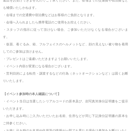
返品をお受けできませんのでご了承ください。また、会場までの交通費や宿泊費など
も補償いたしかねます。
・会場までの交通費や宿泊費などはお客様のご負担となります。
・会場へ入られましたら携帯電話のご使用をお控えください。
・スタッフの指示に従って頂けない場合、ご参加いただけなくなる場合がございま
す。
・仮面、着ぐるみ、箱、フルフェイスのヘルメットなど、顔の見えない被り物を着用
してのご参加は頂けません。
・プレゼントはご遠慮いただきますようお願いいたします。
・イベント内容が変更になる場合がございます。
・営利目的による転売・譲渡するなどの行為（ネットオークションなど）は固くお断
りいたします。
【イベント参加時の本人確認について】
・イベント当日は当選したシリアルコードの原本及び、顔写真対身分証明書をご提示
いただきます。
・お申し込み時にご入力いただいたお名前、住所などが同じ下記身分証明書の原本を
ご持参ください。
・お申し込み時のお名前や住所等の情報が一部でも異なる場合は参加をお断りいたし