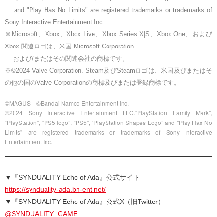
and "Play Has No Limits" are registered trademarks or trademarks of
Sony Interactive Entertainment Inc.
※Microsoft、Xbox、Xbox Live、Xbox Series X|S、Xbox One、および
Xbox 関連ロゴは、米国 Microsoft Corporation
および/またはその関連会社の商標です。
※©2024 Valve Corporation. Steam及びSteamロゴは、米国及びまたはそ
の他の国のValve Corporationの商標及びまたは登録商標です。
©MAGUS ©Bandai Namco Entertainment Inc.
©2024 Sony Interactive Entertainment LLC.“PlayStation Family Mark",
“PlayStation”, “PS5 logo”, “PS5”, “PlayStation Shapes Logo” and "Play Has No
Limits" are registered trademarks or trademarks of Sony Interactive
Entertainment Inc.
▼『SYNDUALITY Echo of Ada』公式サイト
https://synduality-ada.bn-ent.net/
▼『SYNDUALITY Echo of Ada』公式X（旧Twitter）
@SYNDUALITY_GAME