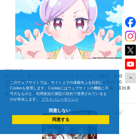
2026.8.7 UP
TVアニメ『君のことが大大大大大好きな100人の彼女』第3期 第
30話（3期6話）あらすじ＆先行カット公開！Anime NYC 2026に
このウェブサイトでは、サイト上での体験向上を目的に
て8月22日(土)にパネルステージ開催！加藤 渉、本渡 楓、富田美
Cookieを使用します。Cookieにはウェブサイトの機能に不
憂よりコメント到着！サイン会の開催も決定！
可欠なものと、利用状況の測定の目的で使用されているも
のが存在します。
プライバシーポリシー
同意しない
同意する