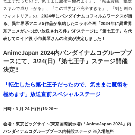
七王子だったので、気ままに魔術を極めます』、『転生貴族、鑑定
スキルで成り上がる』、『この世界は不完全すぎる』、『剣と剣の
ウィストリア』の、
2024年にバンダイナムコフィルムワークスが贈
る、異世界系アニメ5作品が集結したコラボ企画「2024年に異世界
系アニメがいっぱい放送される件」SPステージに『第七王子』を代
表してロイド役 小市眞琴さんの出演が決定しました！
AnimeJapan 2024内バンダイナムコグループブ
ースにて、3/24(日)『第七王子』ステージ開催
決定‼
「転生したら第七王子だったので、気ままに魔術を
極めます」放送直前スペシャルステージ
日時：3 月 24 日(日)16:20〜
会場：東京ビッグサイト(東京国際展示場)「AnimeJapan 2024」内
バンダイナムコグループブース内特設ステージ ※入場無料