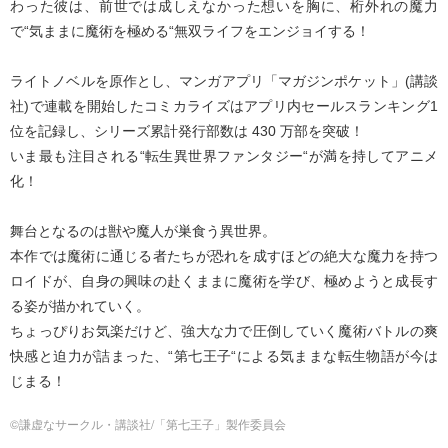
わった彼は、前世では成しえなかった想いを胸に、桁外れの魔力
で“気ままに魔術を極める“無双ライフをエンジョイする！
ライトノベルを原作とし、マンガアプリ「マガジンポケット」(講談
社)で連載を開始したコミカライズはアプリ内セールスランキング1
位を記録し、シリーズ累計発行部数は 430 万部を突破！
いま最も注目される“転生異世界ファンタジー“が満を持してアニメ
化！
舞台となるのは獣や魔人が巣食う異世界。
本作では魔術に通じる者たちが恐れを成すほどの絶大な魔力を持つ
ロイドが、自身の興味の赴くままに魔術を学び、極めようと成⻑す
る姿が描かれていく。
ちょっぴりお気楽だけど、強大な力で圧倒していく魔術バトルの爽
快感と迫力が詰まった、“第七王子“による気ままな転生物語が今は
じまる！
©謙虚なサークル・講談社/「第七王子」製作委員会