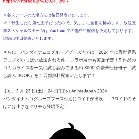
https://v-storage.jp/AJ2024_BNF/
※各ステージの入場方法は後日発表いたします。
※「転生したら第七王子だったので、気ままに魔術を極めます」放送直
前スペシャルステージは YouTube での無料生配信を予定しております。
詳細は後日発表いたします。
さらに、バンダイナムコグループブース内では「2024 年に異世界系
アニメがいっぱい放送される件」コラボ展示も実施予定！5 作品の
コミカライズを一気に試し読みできる約 300P の豪華仕様冊子「試
し読み BOOK」を 1 万部無料配布いたします！
また、3 月 23 日(土)・24 日(日)の AnimeJapan 2024
バンダイナムコグループブース付近にロイドが出没......!?ロイドのそ
ばには小さなグリモも登場予定！