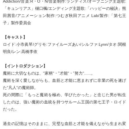
Addiction/音楽:R・O・N/音楽制作:ランティス/オープニング主題歌:
「キュンリアス」樋口楓/エンディング主題歌:「ハッピーの秘訣」熊
田茜音/アニメーション制作:つむぎ秋田アニメ Lab/製作:「第七王
子」製作委員会
【キャスト】
ロイド:小市眞琴/グリモ:ファイルーズあい/シルファ:Lynn/タオ:関根
明良/レン:高橋李依
【イントロダクション】
魔術に大切なものは、“家柄“・”才能“・”努力“......。
魔術を深く愛しながらも、血筋と才能に恵まれずに非業の死を遂げ
た“凡人“の魔術師。
死の間際に「もっと魔術を極め、学びたかった」と念じた男が転生
したのは、強い魔術の血統を持つサルーム王国の第七王子・ロイド
だった。
過去の記憶はそのままに、完璧な血筋と才能を備えながら生まれ変