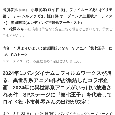
出演者
：
小市眞琴(ロイド 役)、ファイルーズあい(グリモ
(敬称略)
役)、Lynn(シルファ 役)、樋口楓(オープニング主題歌アーティス
ト)、熊田茜音(エンディング主題歌アーティスト)
MC 松澤ネキ
※出演者は予告なく変更となる場合がございます。予めご
了承ください。
内容：4 月よりいよいよ放送開始となる TV アニメ「第七王子」に
ついてのトーク
※
アーティストによる生歌唱の予定はございません。
2024年にバンダイナムコフィルムワークスが贈
る、異世界系アニメ5作品が集結したコラボ企
画「2024年に異世界系アニメがいっぱい放送さ
れる件」SPステージに『第七王子』を代表して
ロイド役 小市眞琴さんの出演が決定！
また、3 月 23 日(土)・24 日(日)にバンダイナムコグループブースで