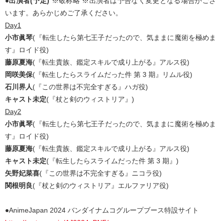
●出演者(予定)
※敬称略 ※出演者は予告なく変更となる場合がござ
います。あらかじめご了承ください。
Day1
小市眞琴
(『転生したら第七王子だったので、気ままに魔術を極めま
す』ロイド役)
藤原夏海
(『転生貴族、鑑定スキルで成り上がる』アルス役)
岡咲美保
(『転生したらスライムだった件 第 3 期』リムル役)
石川界人
(『この世界は不完全すぎる』ハガ役)
キャスト未定
(『杖と剣のウィストリア』)
Day2
小市眞琴
(『転生したら第七王子だったので、気ままに魔術を極めま
す』ロイド役)
藤原夏海
(『転生貴族、鑑定スキルで成り上がる』アルス役)
キャスト未定
(『転生したらスライムだった件 第 3 期』)
矢野妃菜喜
(『この世界は不完全すぎる』ニコラ役)
関根明良
(『杖と剣のウィストリア』エルファリア役)
●AnimeJapan 2024 バンダイナムコグループブース特設サイト