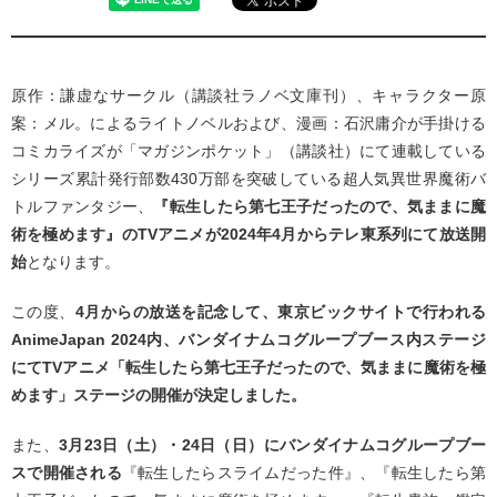
原作：謙虚なサークル（講談社ラノベ文庫刊）、キャラクター原
案：メル。によるライトノベルおよび、漫画：石沢庸介が手掛ける
コミカライズが「マガジンポケット」（講談社）にて連載している
シリーズ累計発行部数430万部を突破している超人気異世界魔術バ
トルファンタジー、
『転生したら第七王子だったので、気ままに魔
術を極めます』のTVアニメが2024年4月からテレ東系列にて放送開
始
となります。
この度、
4月からの放送を記念して、東京ビックサイトで行われる
AnimeJapan 2024内、バンダイナムコグループブース内ステージ
にてTVアニメ「転生したら第七王子だったので、気ままに魔術を極
めます」ステージの開催が決定しました。
また、
3月23日（土）・24日（日）にバンダイナムコグループブー
スで開催される
『転生したらスライムだった件』、『転生したら第