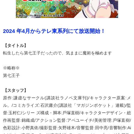
2024 年4月からテレ東系列にて放送開始！
【タイトル】
転生したら第七王子だったので、気ままに魔術を極めます
※略称※
第七王子
【スタッフ】
原作:謙虚なサークル(講談社ラノベ文庫刊)/キャラクター原案:メ
ル。/コミカライズ:石沢庸介(講談社「マガジンポケット」連載)/監
督:玉村仁/シリー ズ構成・脚本:戶塚直樹/キャラクターデザイン・総
作画監督:錦織成/アクション監督:アベユーイチ/美術管理:戶塚直樹/
色彩設計:小野真依/撮影監督:矢野雄木/音響監督:田中亮/音響制作:Ai