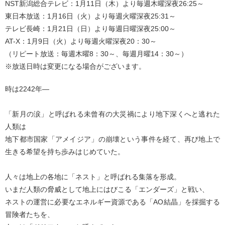
NST新潟総合テレビ：1月11日（木）より毎週木曜深夜26:25～
東日本放送：1月16日（火）より毎週火曜深夜25:31～
テレビ長崎：1月21日（日）より毎週日曜深夜25:00～
AT-X：1月9日（火）より毎週火曜深夜20：30～
（リピート放送：毎週木曜8：30～、毎週月曜14：30～）
※放送日時は変更になる場合がございます。
時は2242年―
「新月の涙」と呼ばれる未曾有の大災禍により地下深くへと逃れた
人類は
地下都市国家「アメイジア」の崩壊という事件を経て、再び地上で
生きる希望を持ち歩みはじめていた。
人々は地上の各地に「ネスト」と呼ばれる集落を形成。
いまだ人類の脅威として地上にはびこる「エンダーズ」と戦い、
ネストの運営に必要なエネルギー資源である「AO結晶」を採掘する
冒険者たちを、