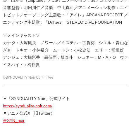
督：山本聖（chiptune）／CGアニメ―ション：旭プロダクション／
音響監督：明田川仁／音楽：中山真斗／アニメーション制作：エイ
トビット／オープニング主題歌：「アイレ」ARCANA PROJECT ／
エンディング主題歌：「Drifters」 STEREO DIVE FOUNDATION
▽メインキャスト▽
カナタ：大塚剛央 ノワール／ミステル：古賀葵 シエル：青山な
ぎさ トキオ：小林裕介 ムートン：小松史法 エリー：稲垣好
アンジェ：大橋彩香 黒仮面：坂泰斗 シュネー：M・A・O ヴァ
イスハイト：梶裕貴
©SYNDUALITY Noir Committee
▼「SYNDUALITY Noir」公式サイト
https://synduality-noir.com/
▼アニメ公式X（旧Twitter）
＠SYN_noir