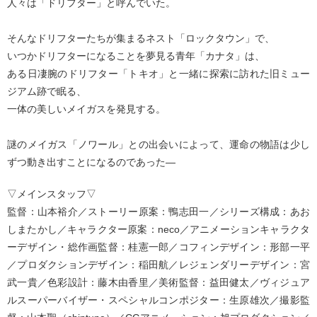
人々は「ドリフター」と呼んでいた。
そんなドリフターたちが集まるネスト「ロックタウン」で、
いつかドリフターになることを夢見る青年「カナタ」は、
ある日凄腕のドリフター「トキオ」と一緒に探索に訪れた旧ミュー
ジアム跡で眠る、
一体の美しいメイガスを発見する。
謎のメイガス「ノワール」との出会いによって、運命の物語は少し
ずつ動き出すことになるのであった―
▽メインスタッフ▽
監督：山本裕介／ストーリー原案：鴨志田一／シリーズ構成：あお
しまたかし／キャラクター原案：neco／アニメーションキャラクタ
ーデザイン・総作画監督：桂憲一郎／コフィンデザイン：形部一平
／プロダクションデザイン：稲田航／レジェンダリーデザイン：宮
武一貴／色彩設計：藤木由香里／美術監督：益田健太／ヴィジュア
ルスーパーバイザー・スペシャルコンポジター：生原雄次／撮影監