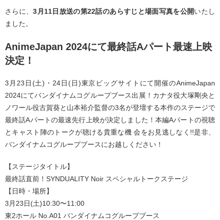
さらに、
3月11日放送の第22話のあらすじと場面写真を公開
いたし
ました。
AnimeJapan 2024にて最終話Aパート最速上映
決定！
3月23日(土)・24日(日)東京ビッグサイトにて開催のAnimeJapan
2024にてバンダイナムコグループブース出展！カナタ役大塚剛央と
ノワール役古賀葵と山本裕介監督の3名が登壇する本作のステージで
最終話Aパートの最速先行上映が決定しました！本編Aパートの視聴
とキャスト陣のトークが聴ける貴重な機 会をお見逃しなく!!是非、
バンダイナムコグループブースにお越しください！
【ステージタイトル】
最終話直前！SYNDUALITY Noir スペシャルトークステージ
【日時・場所】
3月23日(土)10:30〜11:00
東2ホール No.A01 バンダイナムコグループブース