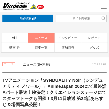
商品検索
ALL
ニュース
インタビュー
レポート
動画
特集一覧
店舗特典
グッズ
| ニュース(BV速報)
ニュース
2024.3.8 UP
TVアニメーション「SYNDUALITY Noir（シンデュ
アリティ ノワール）」AnimeJapan 2024にて最終話
Aパート最速上映決定！クリエイションステージにて
スタッフトークも開催！3月11日放送 第22話あらす
じ＆場面写真公開！