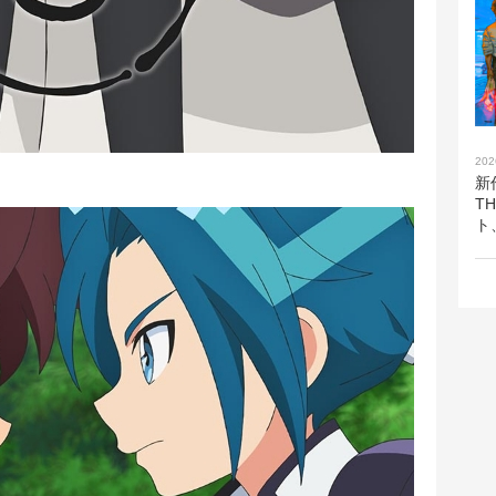
202
新
T
ト