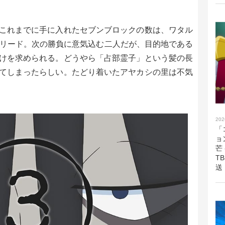
これまでに手に入れたセブンブロックの数は、ワタル
やリード。次の勝負に意気込む二人だが、目的地である
けを求められる。どうやら「占部霊子」という髪の長
てしまったらしい。たどり着いたアヤカシの里は不気
202
「
ョ
芒
T
送