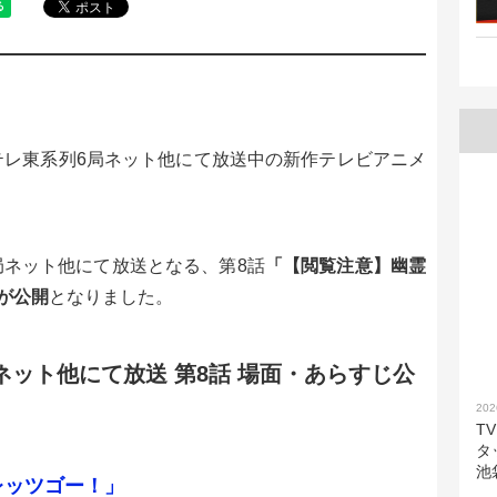
～テレ東系列6局ネット他にて放送中の新作テレビアニメ
6局ネット他にて放送となる、第8話
「【閲覧注意】幽霊
が公開
となりました。
局ネット他にて放送 第8話 場面・あらすじ公
202
T
タ
池
レッツゴー！」