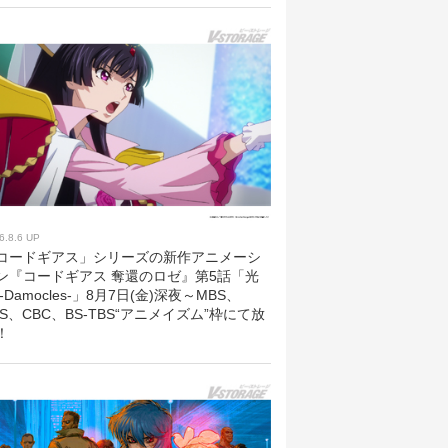
6.8.6 UP
コードギアス」シリーズの新作アニメーシ
ン『コードギアス 奪還のロゼ』第5話「光
 -Damocles-」8月7日(金)深夜～MBS、
BS、CBC、BS-TBS“アニメイズム”枠にて放
！