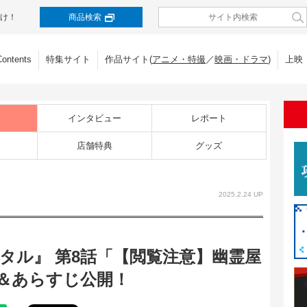
け！
商品検索
Contents
特集サイト
作品サイト(
アニメ・特撮
／
映画・ドラマ
)
上映
インタビュー
レポート
店舗特典
グッズ
2025.2.24 UP
タル』 第8話「【閲覧注意】幽霊屋
＆あらすじ公開！