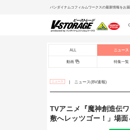
バンダイナムコフィルムワークスの最新情報をお届
ALL
ニュース
動画
特集一覧
| ニュース(BV速報)
ニュース
TVアニメ『魔神創造伝ワ
敷へレッツゴー！」場面