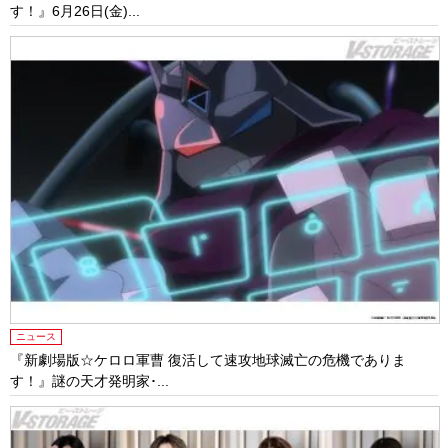
す！』6月26日(金)...
ニュース
『新劇場版☆ケロロ軍曹 復活して速攻地球滅亡の危機でありま
す！』謎の天才発明家･...