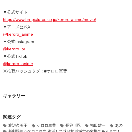
▼公式サイト
https://www.bn-pictures.co.jp/keroro-anime/movie/
▼アニメ公式X
@keroro_anime
▼公式Instagram
@keroro_pr
▼公式TikTok
@keroro_anime
※推奨ハッシュタグ：#ケロロ軍曹
ギャラリー
関連タグ
渡辺久美子
ケロロ軍曹
長谷川忍
福田雄一
あの
新劇場版☆ケロロ軍曹 復活して速攻地球滅亡の危機であります！