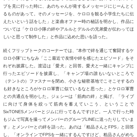
ブを見に行った時に、あのちゃんが発するメッセージにじーんとく
るものがあって。そのメッセージを、ケロロを観る小学生たちに伝
えたいという話をした」と楽曲オファー時の秘話を明かし、作品に
ついては「ケロロ小隊の絆やアルルとデルルの兄弟愛が伝わってほ
しいと思って制作した」と作品に込めた思いを語った。
続くフリップトークのコーナーでは、“本作で絆を通じて奮闘するケ
ロロ小隊”にちなみ「ここ最近で友情や絆を感じたエピソード」をそ
れぞれ披露した。渡辺は「愛犬」と回答。愛犬と一緒にキャンプに
行ったエピソードを披露し、「キャンプ場の誰もいないところで
（テントの）ファスナーを閉め、小さな秘密基地でこそこそするの
も好きなところがケロロ軍曹に似ているなと思った」とケロロ軍曹
との共通点を明かした。ジェシーは「筋肉の絆」と掲げ、「ライブ
に向けて身体を絞って筋肉を蓄えていこう、ということで
SixTONESメンバーとジムに行ってるんですけど。一人で行った時
もジムで写真を撮ってメンバーのグループLINEに送ったりしていま
す」とメンバーとの絆を語った。あのは「粗品さんとFPS」と回答
し、「オンラインでFPSを一緒にするんですけど、粗品さんがめち