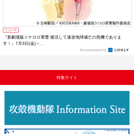
ニュース
『新劇場版☆ケロロ軍曹 復活して速攻地球滅亡の危機でありま
す！』7月3日(金)～...
Recommended by
特集サイト