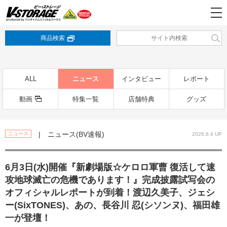
商品検索
ALL
ニュース
インタビュー
レポート
動画
特集一覧
店舗特典
グッズ
| ニュース(BV速報)
ニュース
2026.6.4 UP
6月3日(水)開催『新劇場版☆ケロロ軍曹 復活して速
攻地球滅亡の危機であります！』完成披露試写会の
オフィシャルレポートが到着！渡辺久美子、ジェシ
ー(SixTONES)、あの、長谷川 忍(シソンヌ)、福田雄
一が登壇！