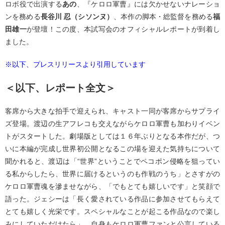
ロボ役で出演する
あの
、『ケロロ軍曹』には欠かせないナレーショ
ンを務める
長谷川 忍（シソンヌ）
、本作の脚本・総監督を務める
福
田雄一
が登壇！この度、本試写会のオフィシャルレポートが到着し
ました。
※以下、プレスリリースより引用しています
＜以下、レポート全文＞
客席から大きな拍手で迎えられ、キャスト一同が客席からサプライ
ズ登場。渡辺の生アフレコも交えながらケロロ軍曹も加わりイベン
トがスタートした。劇場版としては１６年ぶりとなる本作だが、つ
いに本編が完成し世界初公開となるこの場を迎えた気持ちについて
聞かれると、渡辺は「“世界”ということでペコポン侵略を狙ってい
る私からしたら、世界に届けるというのも作戦のうち」とさすがの
ケロロ軍曹魂を滲ませながら、「でもとても嬉しいです」と笑顔で
語った。ジェシーは「長く愛されている作品に参加させてもらえて
とても嬉しく光栄です。スペシャルなことが起こる作品なので楽し
みにしていただけたら」、自身もケロロ軍曹ファンと公言している