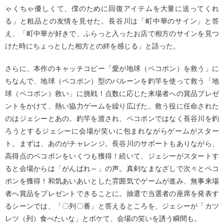
ゃくちゃ優しくて、僕のために回復アイテムを大量に送ってくれ
る」と粗品との友情を見せた。長谷川は「町中華のサイン」と答
え、「町中華が好きで、ふらっと入ったお店で相方のサインを見つ
けた時にちょっとした相方との絆を感じる」と語った。
さらに、本作のキャッチコピー「愛が地球（ペコポン）を救う」に
ちなんで、地球（ペコポン）型のバルーンを釣竿を使って救う「地
球（ペコポン）救い」に挑戦！点数に応じた来場者への賞品プレゼ
ントをかけて、熱い協力ゲームを繰り広げた。救う役に任命された
のはジェシーとあの。釣竿を渡され、ペコポンではなく長谷川を釣
ろうとするジェシーに会場が笑いに包まれながらゲームがスター
ト。まずは、あのがチャレンジ。長谷川のサポートもありながら、
高得点のペコポンをいくつも獲得！続いて、ジェシーがスタートす
ると会場からは「がんばれ～」の声。真剣なまなざしで次々とペコ
ポンを獲得！和気あいあいとした雰囲気でゲームが進み、無事来場
者へ賞品をプレゼントできることに。抽選で当選者の座席を発表す
るシーンでは、「〇列〇番」と答えるところを、ジェシーが「カツ
レツ（列）食べたいな」とボケて、会場の笑いを誘う瞬間も。