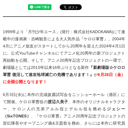
1999年より「月刊少年エース」(発行：株式会社KADOKAWA)にて連
載中の漫画家・吉崎観音による大人気作品『ケロロ軍曹』。2004年
4月にアニメ放送がスタートしてから20周年を迎えた2024年4月1日
に、公式YouTubeチャンネルにてアニメ化20周年の新プロジェクト
再始動を公開。そして、アニメ20周年記念プロジェクトの一環で、
劇場版としては2010年以来16年ぶりとなる新作
『新劇場版☆ケロロ
軍曹 復活して速攻地球滅亡の危機であります！』
が
6
月26日（金）
に全国公開となります！
6月3日(水)に本作の完成披露試写会をニッショーホール（港区）に
て開催。ケロロ軍曹役の
渡辺久美子
、本作のオリジナルキャラクタ
ー、ケロン人の兄弟アルル役とデルル役を務める
ジェシー
（SixTONES）
、『ケロロ軍曹』アニメ20周年記念プロジェクトの
宣伝隊長やオープニング曲&主題歌を務め、さらには本作に研究員