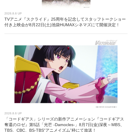
2026.8.6 UP
TVアニメ『スクライド』25周年を記念してスタッフトークショー
付き上映会が8月22日(土)池袋HUMAXシネマズにて開催決定！
2026.8.6 UP
「コードギアス」シリーズの新作アニメーション『コードギアス
奪還のロゼ』第5話「光芒 -Damocles-」8月7日(金)深夜～MBS、
TBS、CBC、BS-TBS“アニメイズム”枠にて放送！