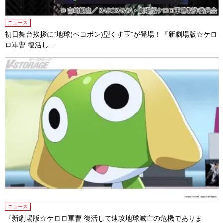
ニュース
初日舞台挨拶に“地球(ペコポン)型くす玉”が登場！『新劇場版☆ケロ
ロ軍曹 復活し...
ニュース
『新劇場版☆ケロロ軍曹 復活して速攻地球滅亡の危機でありま