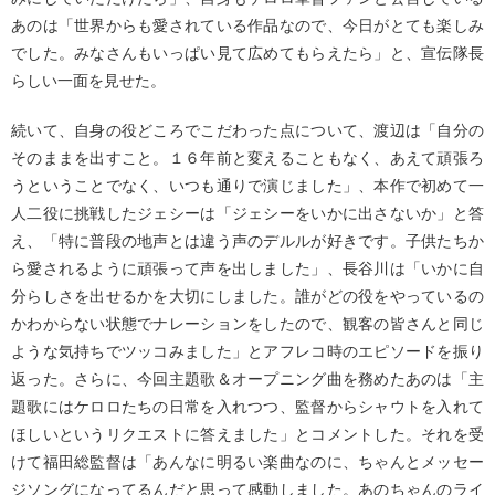
あのは「世界からも愛されている作品なので、今日がとても楽しみ
でした。みなさんもいっぱい見て広めてもらえたら」と、宣伝隊長
らしい一面を見せた。
続いて、自身の役どころでこだわった点について、渡辺は「自分の
そのままを出すこと。１６年前と変えることもなく、あえて頑張ろ
うということでなく、いつも通りで演じました」、本作で初めて一
人二役に挑戦したジェシーは「ジェシーをいかに出さないか」と答
え、「特に普段の地声とは違う声のデルルが好きです。子供たちか
ら愛されるように頑張って声を出しました」、長谷川は「いかに自
分らしさを出せるかを大切にしました。誰がどの役をやっているの
かわからない状態でナレーションをしたので、観客の皆さんと同じ
ような気持ちでツッコみました」とアフレコ時のエピソードを振り
返った。さらに、今回主題歌＆オープニング曲を務めたあのは「主
題歌にはケロロたちの日常を入れつつ、監督からシャウトを入れて
ほしいというリクエストに答えました」とコメントした。それを受
けて福田総監督は「あんなに明るい楽曲なのに、ちゃんとメッセー
ジソングになってるんだと思って感動しました。あのちゃんのライ