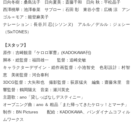
日向冬樹：桑島法子 日向夏美：斎藤千和 日向 秋：平松晶子
西澤桃華：池澤春菜 サブロー：石田 彰 東谷小雪：広橋 涼 アン
ゴル＝モア：能登麻美子
ナレーション：長谷川 忍(シソンヌ) アルル／デルル：ジェシー
（SixTONES）
【スタッフ】
原作：吉崎観音『ケロロ軍曹』(KADOKAWA刊)
脚本・総監督：福田雄一 監督：追崎史敏
キャラクターデザイン・総作画監督：小池智史 色彩設計：村智
恵 美術監督：河合泰利
3DCG監督：大矢和也 撮影監督：荻原猛夫 編集：齋藤朱里 音
響監督：鶴岡陽太 音楽：瀬川英史
主題歌：ano「貸しっぱなしデスティニー」
オープニング曲：ano ＆ 粗品「また帰ってきたケロッ！とマーチ」
制作：BN Pictures 配給：KADOKAWA、バンダイナムコフィル
ムワークス