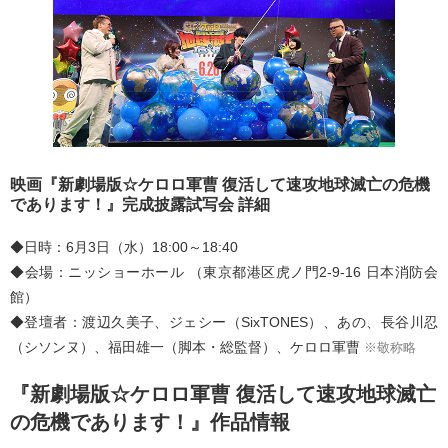
映画『新劇場版☆ケロロ軍曹 復活して速攻地球滅亡の危機
であります！』完成披露試写会 詳細
◆日時：6月3日（水）18:00～18:40
◆会場：ニッショーホール （東京都港区虎ノ門2-9-16 日本消防会
館）
◆登壇者：渡辺久美子、ジェシー（SixTONES）、あの、長谷川忍
（シソンヌ）、福田雄一（脚本・総監督）、ケロロ軍曹
※敬称略
『新劇場版☆ケロロ軍曹 復活して速攻地球滅亡
の危機であります！』作品情報