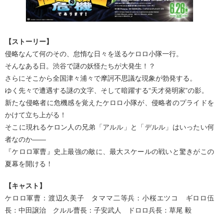
【ストーリー】
侵略なんて何のその、怠惰な日々を送るケロロ小隊一行。
そんなある日。渋谷で謎の妖怪たちが大発生！？
さらにそこから全国津々浦々で摩訶不思議な現象が勃発する。
ゆく先々で遭遇する謎の文字、そして暗躍する“天才発明家”の影。
新たな侵略者に危機感を覚えたケロロ小隊が、侵略者のプライドを
かけて立ち上がる！
そこに現れるケロン人の兄弟「アルル」と「デルル」はいったい何
者なのか――
『ケロロ軍曹』史上最強の敵に、最大スケールの戦いと驚きがこの
夏幕を開ける！
【キャスト】
ケロロ軍曹：渡辺久美子 タママ二等兵：小桜エツコ ギロロ伍
長：中田譲治 クルル曹長：子安武人 ドロロ兵長：草尾 毅