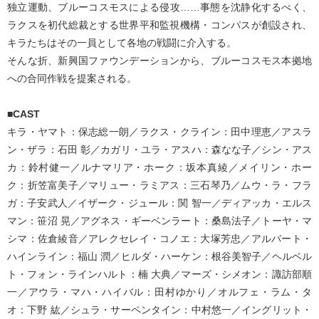
独立運動、ブルーコスモスによる侵攻……事態を沈静化するべく、
ラクスを初代総裁とする世界平和監視機構・コンパスが創設され、
キラたちはその一員として各地の戦闘に介入する。
そんな折、新興国ファウンデーションから、ブルーコスモス本拠地
への合同作戦を提案される。
■CAST
キラ・ヤマト：保志総一朗／ラクス・クライン：田中理恵／アスラ
ン・ザラ：石田 彰／カガリ・ユラ・アスハ：森なな子／シン・アス
カ：鈴村健一／ルナマリア・ホーク：坂本真綾／メイリン・ホー
ク：折笠富美子／マリュー・ラミアス：三石琴乃／ムウ・ラ・フラ
ガ：子安武人／イザーク・ジュール：関 智一／ディアッカ・エルス
マン：笹沼 晃／アグネス・ギーベンラート：桑島法子／トーヤ・マ
シマ：佐倉綾音／アレクセレイ・コノエ：大塚芳忠／アルバート・
ハインライン：福山 潤／ヒルダ・ハーケン：根谷美智子／ヘルベル
ト・フォン・ラインハルト：楠 大典／マーズ・シメオン：諏訪部順
一／アウラ・マハ・ハイバル：田村ゆかり／オルフェ・ラム・タ
オ：下野 紘／シュラ・サーペンタイン：中村悠一／イングリット・