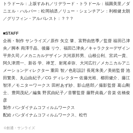
トラドール：上坂すみれ／リデラード・トラドール：福圓美里／ダ
ニエル・ハルパー：松岡禎丞／リュー・シェンチアン：利根健太朗
／グリフィン・アルバレスト：？？？
■STAFF
企画・制作 サンライズ／原作 矢立 肇、富野由悠季／監督 福田己津
央／脚本 両澤千晶、後藤 リウ、福田己津央／キャラクターデザイン
平井久司／メカニカルデザイン 大河原邦男、山根公利、宮武一貴、
阿久津潤一、新谷 学、禅芝、射尾卓弥、大河広行／メカニカルアニ
メーションディレクター 重田 智／色彩設計 長尾朱美／美術監督 池
田繁美、丸山由紀子／CG ディレクター 佐藤光裕、櫛田健介、藤江
智洋／モニターワークス 田村あず紗、影山慈郎／撮影監督 葛山剛
士、豊岡茂紀／編集 野尻由紀子／音響監督 藤野貞義／音楽 佐橋俊
彦
製作 バンダイナムコフィルムワークス
配給 バンダイナムコフィルムワークス、松竹
©創通・サンライズ