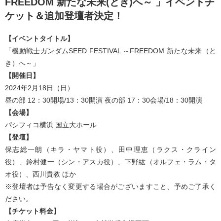
FREEDOM 新たな未来(とき)へ～ 」イベントチ
ケット＆追加登壇者決定！
【イベントタイトル】
「機動戦士ガンダムSEED FESTIVAL ～FREEDOM 新たな未来（と
き）へ～」
【開催日】
2024年2月18日（日）
昼の部 12：30開場/13：30開演 夜の部 17：30会場/18：30開演
【会場】
パシフィコ横浜 国立大ホール
【登壇】
保志総一朗（キラ・ヤマト役）、田中理恵（ラクス・クライン
役）、鈴村健一（シン・アスカ役）、下野紘（オルフェ・ラム・タ
オ役）、西川貴教 ほか
※登壇者は予告なく変更する場合がございますこと、予めご了承く
ださい。
【チケット料金】