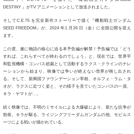
DESTINY 』がTV アニメーションとして放送されました。
そしてC.E.75 を完全新作ストーリーで描く『機動戦士ガンダム
SEED FREEDOM』が、2024 年1 月26 日（金）に全国公開を迎え
ます。
この度、遂に物語の核心に迫る本予告編が解禁！予告編では「どう
すれば、これらすべてが終わるのでしょう」と、現在では、世界平
和監視機構・コンパス総裁として活動するラクス・クラインのナレ
ーションから始まり、映像では争いが絶えない世界が映し出され
る。そして、新興国ファウンデーション宰相、オルフェ・ラム・タ
オが、ラクスに近づく姿と、その様子を見ていたコンパスの一員、
キラ・ヤマトが…。
続く映像では、不明のミサイルによる大爆破により、新たな抗争が
勃発。キラが駆る、ライジングフリーダムガンダムの他、モビルス
ーツによる戦いが描かれている。