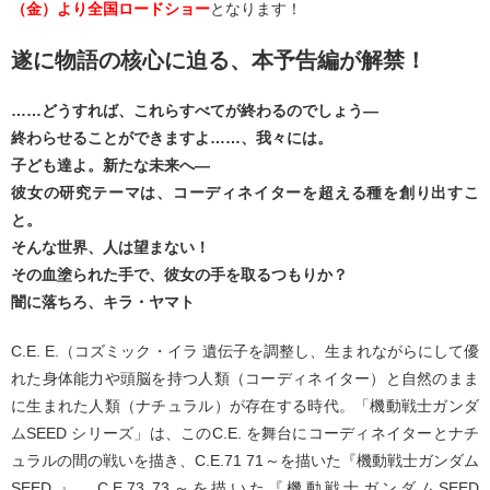
（金）より全国ロードショー
となります！
遂に物語の核心に迫る、本予告編が解禁！
……どうすれば、これらすべてが終わるのでしょう―
終わらせることができますよ……、我々には。
子ども達よ。新たな未来へ―
彼女の研究テーマは、コーディネイターを超える種を創り出すこ
と。
そんな世界、人は望まない！
その血塗られた手で、彼女の手を取るつもりか？
闇に落ちろ、キラ・ヤマト
C.E. E.（コズミック・イラ 遺伝子を調整し、生まれながらにして優
れた身体能力や頭脳を持つ人類（コーディネイター）と自然のまま
に生まれた人類（ナチュラル）が存在する時代。「機動戦士ガンダ
ムSEED シリーズ」は、このC.E. を舞台にコーディネイターとナチ
ュラルの間の戦いを描き、C.E.71 71～を描いた『機動戦士ガンダム
SEED 』、C.E.73 73～を描いた『機動戦士ガンダムSEED