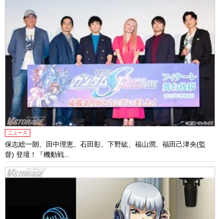
ニュース
保志総一朗、田中理恵、石田彰、下野紘、福山潤、福田己津央(監
督) 登壇！『機動戦...