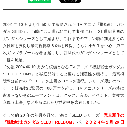
2002 年 10 月より全 50 話で放送された TV アニメ『機動戦士ガン
ダム SEED』。当時の若い世代に向けて制作され、 21 世紀最初の
ガンダムシリーズとして始まり、これまでのファン層に加え多くの
女性層を獲得し最高視聴率 8.0%を獲得、さらに小学生を中心に第二
次ガンプラブームを巻き起こし、新世代のガンダムシリーズとして
一世を風靡。
その後 2004 年 10 月から続編となる TV アニメ『機動戦士ガンダム
SEED DESTINY』が放送開始すると更なる話題性を獲得し、最高視
聴率は前作の『SEED』を上回る 8.2％を獲得。シリーズ累計のパッ
ケージ販売数は驚異の 400 万本を超え、TV アニメシリーズの枠に
留まらないそのムーブメントは、グッズ、音楽、イベント、実物大
立像（上海）など多岐にわたり世界中を席巻しました。
そして約 20 年の年月を経て、遂に「SEED シリーズ」
完全新作の
『機動戦士ガンダム SEED FREEDOM』
が、
２０２４年１月 26 日