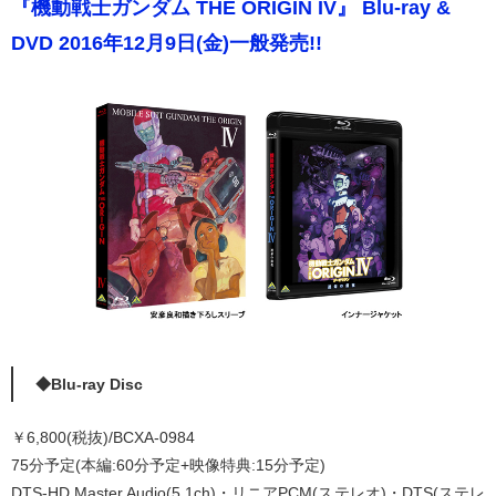
『機動戦士ガンダム THE ORIGIN IV』 Blu-ray &
DVD 2016年12月9日(金)一般発売!!
◆Blu-ray Disc
￥6,800(税抜)/BCXA-0984
75分予定(本編:60分予定+映像特典:15分予定)
DTS-HD Master Audio(5.1ch)・リニアPCM(ステレオ)・DTS(ステレ