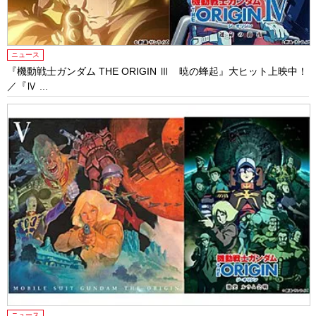
ニュース
『機動戦士ガンダム THE ORIGIN Ⅲ 暁の蜂起』大ヒット上映中！
／『Ⅳ ...
ニュース