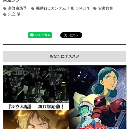
富野由悠季
機動戦士ガンダム THE ORIGIN
安彦良和
矢立 肇
あなたにオススメ