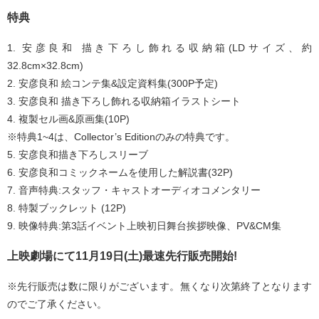
特典
1. 安彦良和 描き下ろし飾れる収納箱(LDサイズ、約
32.8cm×32.8cm)
2. 安彦良和 絵コンテ集&設定資料集(300P予定)
3. 安彦良和 描き下ろし飾れる収納箱イラストシート
4. 複製セル画&原画集(10P)
※特典1~4は、Collector’s Editionのみの特典です。
5. 安彦良和描き下ろしスリーブ
6. 安彦良和コミックネームを使用した解説書(32P)
7. 音声特典:スタッフ・キャストオーディオコメンタリー
8. 特製ブックレット (12P)
9. 映像特典:第3話イベント上映初日舞台挨拶映像、PV&CM集
上映劇場にて11月19日(土)最速先行販売開始!
※先行販売は数に限りがございます。無くなり次第終了となります
のでご了承ください。