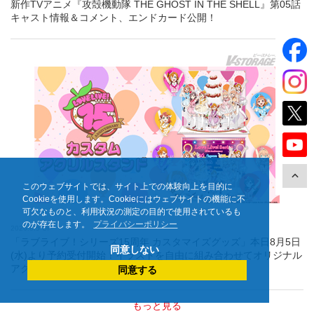
新作TVアニメ『攻殻機動隊 THE GHOST IN THE SHELL』第05話
キャスト情報＆コメント、エンドカード公開！
このウェブサイトでは、サイト上での体験向上を目的に
Cookieを使用します。Cookieにはウェブサイトの機能に不
可欠なものと、利用状況の測定の目的で使用されているも
のが存在します。
プライバシーポリシー
2026.8.5 UP
「ラブライブ！シリーズ15周年 カスタマイズグッズ」本日8月5日
同意しない
(水)より予約受付開始！イラストを自由に組み合わせてオリジナル
アクリルスタンド＆Tシャツを作ろう！
同意する
もっと見る