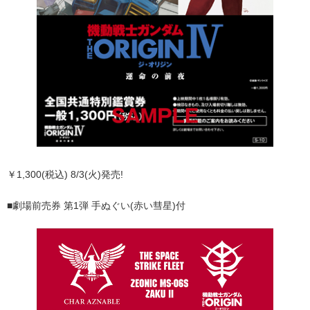
￥1,300(税込) 8/3(火)発売!
■劇場前売券 第1弾 手ぬぐい(赤い彗星)付