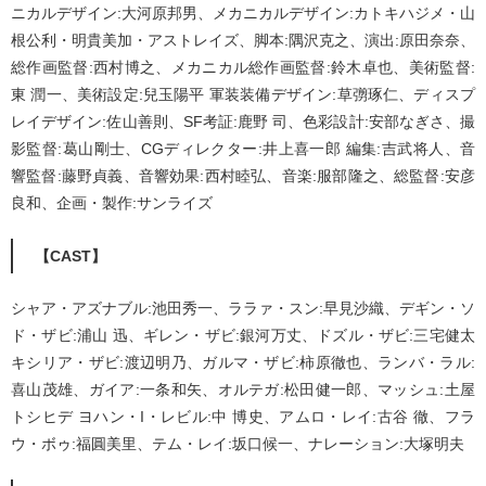
ニカルデザイン:大河原邦男、メカニカルデザイン:カトキハジメ・山
根公利・明貴美加・アストレイズ、脚本:隅沢克之、演出:原田奈奈、
総作画監督:西村博之、メカニカル総作画監督:鈴木卓也、美術監督:
東 潤一、美術設定:兒玉陽平 軍装装備デザイン:草彅琢仁、ディスプ
レイデザイン:佐山善則、SF考証:鹿野 司、色彩設計:安部なぎさ、撮
影監督:葛山剛士、CGディレクター:井上喜一郎 編集:吉武将人、音
響監督:藤野貞義、音響効果:西村睦弘、音楽:服部隆之、総監督:安彦
良和、企画・製作:サンライズ
【CAST】
シャア・アズナブル:池田秀一、ララァ・スン:早見沙織、デギン・ソ
ド・ザビ:浦山 迅、ギレン・ザビ:銀河万丈、ドズル・ザビ:三宅健太
キシリア・ザビ:渡辺明乃、ガルマ・ザビ:柿原徹也、ランバ・ラル:
喜山茂雄、ガイア:一条和矢、オルテガ:松田健一郎、マッシュ:土屋
トシヒデ ヨハン・I・レビル:中 博史、アムロ・レイ:古谷 徹、フラ
ウ・ボゥ:福圓美里、テム・レイ:坂口候一、ナレーション:大塚明夫