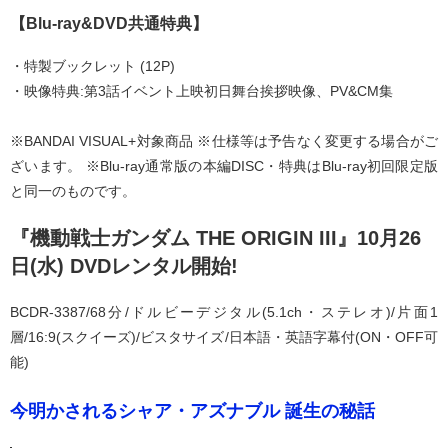
【Blu-ray&DVD共通特典】
・特製ブックレット (12P)
・映像特典:第3話イベント上映初日舞台挨拶映像、PV&CM集
※BANDAI VISUAL+対象商品 ※仕様等は予告なく変更する場合がご
ざいます。 ※Blu-ray通常版の本編DISC・特典はBlu-ray初回限定版
と同一のものです。
『機動戦士ガンダム THE ORIGIN III』10月26
日(水) DVDレンタル開始!
BCDR-3387/68分/ドルビーデジタル(5.1ch・ステレオ)/片面1
層/16:9(スクイーズ)/ビスタサイズ/日本語・英語字幕付(ON・OFF可
能)
今明かされるシャア・アズナブル 誕生の秘話