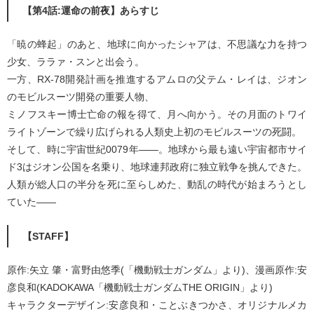
【第4話:運命の前夜】あらすじ
「暁の蜂起」のあと、地球に向かったシャアは、不思議な力を持つ
少女、ララァ・スンと出会う。
一方、RX-78開発計画を推進するアムロの父テム・レイは、ジオン
のモビルスーツ開発の重要人物、
ミノフスキー博士亡命の報を得て、月へ向かう。その月面のトワイ
ライトゾーンで繰り広げられる人類史上初のモビルスーツの死闘。
そして、時に宇宙世紀0079年――。地球から最も遠い宇宙都市サイ
ド3はジオン公国を名乗り、地球連邦政府に独立戦争を挑んできた。
人類が総人口の半分を死に至らしめた、動乱の時代が始まろうとし
ていた――
【STAFF】
原作:矢立 肇・富野由悠季(「機動戦士ガンダム」より)、漫画原作:安
彦良和(KADOKAWA「機動戦士ガンダムTHE ORIGIN」より)
キャラクターデザイン:安彦良和・ことぶきつかさ、オリジナルメカ