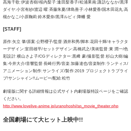
高海千歌:伊波杏樹/桜内梨子:逢田梨香子/松浦果南:諏訪ななか/黒澤
ダイヤ:小宮有紗/渡辺 曜:斉藤朱夏/津島善子:小林愛香/国木田花丸:高
槻かなこ/小原鞠莉:鈴木愛奈/黒澤ルビィ:降幡 愛
[STAFF]
原作:矢立 肇/原案:公野櫻子/監督:酒井和男/脚本:花田十輝/キャラクタ
ーデザイン:室田雄平/セットデザイン:高橋武之/美術監督:東 潤一/色
彩設計:横山さよ子/CGディレクター:黒﨑 豪/撮影監督:杉山大樹/編
集:今井大介/音響監督:長崎行男/音楽:加藤達也/音楽制作:ランティス/
アニメーション制作:サンライズ/製作:2019 プロジェクトラブライ
ブ!サンシャイン!!ムービー/配給:松竹
劇場版に関する詳細情報は公式サイト内劇場版特設ページをご確認
ください。
http://www.lovelive-anime.jp/uranohoshi/sp_movie_theater.php
全国劇場にて大ヒット上映中!!