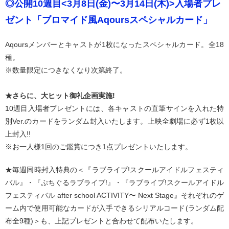
◎公開10週目<3月8日(金)〜3月14日(木)>入場者プレ
ゼント「ブロマイド風Aqoursスペシャルカード」
Aqoursメンバーとキャストが1枚になったスペシャルカード。全18
種。
※数量限定につきなくなり次第終了。
★さらに、大ヒット御礼企画実施!
10週目入場者プレゼントには、各キャストの直筆サインを入れた特
別Ver.のカードをランダム封入いたします。上映全劇場に必ず1枚以
上封入!!
※お一人様1回のご鑑賞につき1点プレゼントいたします。
★毎週同時封入特典の＜『ラブライブ!スクールアイドルフェスティ
バル』・『ぷちぐるラブライブ!』・『ラブライブ!スクールアイドル
フェスティバル after school ACTIVITY〜 Next Stage』それぞれのゲ
ーム内で使用可能なカードが入手できるシリアルコード(ランダム配
布全9種)＞も、上記プレゼントと合わせて配布いたします。