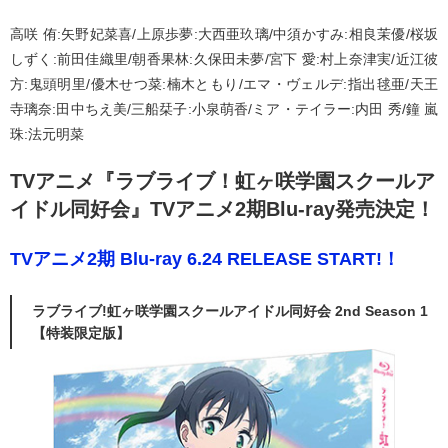
高咲 侑:矢野妃菜喜/上原歩夢:大西亜玖璃/中須かすみ:相良茉優/桜坂
しずく:前田佳織里/朝香果林:久保田未夢/宮下 愛:村上奈津実/近江彼
方:鬼頭明里/優木せつ菜:楠木ともり/エマ・ヴェルデ:指出毬亜/天王
寺璃奈:田中ちえ美/三船栞子:小泉萌香/ミア・テイラー:内田 秀/鐘 嵐
珠:法元明菜
TVアニメ『ラブライブ！虹ヶ咲学園スクールア
イドル同好会』TVアニメ2期Blu-ray発売決定！
TVアニメ2期 Blu-ray 6.24 RELEASE START!！
ラブライブ!虹ヶ咲学園スクールアイドル同好会 2nd Season 1
【特装限定版】