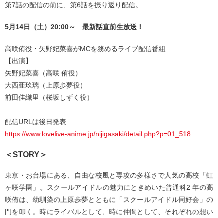
第7話の配信の前に、第6話を振り返り配信。
5月14日（土）20:00～ 最新話直前生放送！
高咲侑役・矢野妃菜喜がMCを務めるライブ配信番組
【出演】
矢野妃菜喜（高咲 侑役）
大西亜玖璃（上原歩夢役）
前田佳織里（桜坂しずく役）
配信URLは後日発表
https://www.lovelive-anime.jp/nijigasaki/detail.php?p=01_518
＜STORY＞
東京・お台場にある、自由な校風と専攻の多様さで人気の高校「虹
ヶ咲学園」。スクールアイドルの魅力にときめいた普通科2 年の高
咲侑は、幼馴染の上原歩夢とともに「スクールアイドル同好会」の
門を叩く。時にライバルとして、時に仲間として、それぞれの想い