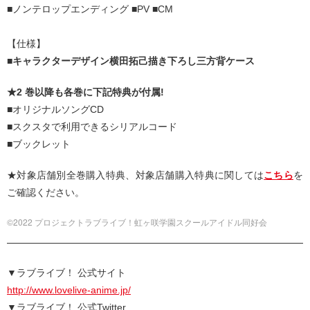
■ノンテロップエンディング ■PV ■CM
【仕様】
■キャラクターデザイン横田拓己描き下ろし三方背ケース
★2 巻以降も各巻に下記特典が付属!
■オリジナルソングCD
■スクスタで利用できるシリアルコード
■ブックレット
★対象店舗別全巻購入特典、対象店舗購入特典に関しては
こちら
を
ご確認ください。
©2022 プロジェクトラブライブ！虹ヶ咲学園スクールアイドル同好会
▼ラブライブ！ 公式サイト
http://www.lovelive-anime.jp/
▼ラブライブ！ 公式Twitter