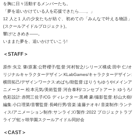
を胸に日々活動するメンバーたち。
「夢を追いかけている人を応援できたら......。」
12 人と1 人の少女たちが紡ぐ、初めての「みんなで叶える物語」
(スクールアイドルプロジェクト)。
響け!ときめき――。
いままた夢を、追いかけていこう!
＜STAFF＞
原作:矢立 肇/原案:公野櫻子/監督:河村智之/シリーズ構成:田中 仁/オ
リジナルキャラクターデザイン:KLabGames/キャラクターデザイン:
横田拓己/デザインワークス:めばち/助監督:ほりうちゆうや/メインア
ニメーター:松本元気/美術監督:河合泰利/コンセプトアート:ゆうろ/
色彩設計:赤間三佐子/CG ディレクター:黒﨑 豪/撮影監督:杉山大樹/
編集:小口理菜/音響監督:長崎行男/音楽:遠藤ナオキ/ 音楽制作:ランテ
ィス/アニメーション制作:サンライズ/製作:2022 プロジェクトラブ
ライブ!虹ヶ咲学園スクールアイドル同好会
＜CAST＞