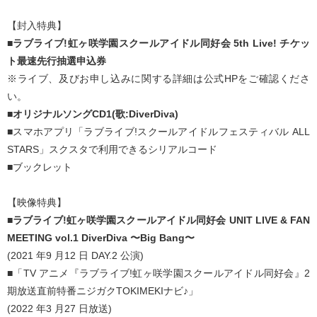
【封入特典】
■ラブライブ!虹ヶ咲学園スクールアイドル同好会 5th Live! チケッ
ト最速先行抽選申込券
※ライブ、及びお申し込みに関する詳細は公式HPをご確認くださ
い。
■オリジナルソングCD1(歌:DiverDiva)
■スマホアプリ「ラブライブ!スクールアイドルフェスティバル ALL
STARS」スクスタで利用できるシリアルコード
■ブックレット
【映像特典】
■ラブライブ!虹ヶ咲学園スクールアイドル同好会 UNIT LIVE & FAN
MEETING vol.1 DiverDiva 〜Big Bang〜
(2021 年9 月12 日 DAY.2 公演)
■「TV アニメ『ラブライブ!虹ヶ咲学園スクールアイドル同好会』2
期放送直前特番ニジガクTOKIMEKIナビ♪」
(2022 年3 月27 日放送)