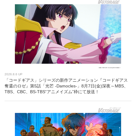
2026.8.6 UP
「コードギアス」シリーズの新作アニメーション『コードギアス
奪還のロゼ』第5話「光芒 -Damocles-」8月7日(金)深夜～MBS、
TBS、CBC、BS-TBS“アニメイズム”枠にて放送！