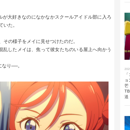
ルが大好きなのになかなかスクールアイドル部に入ろ
ていた。
、その様子をメイに見せつけたのだ。
四季に混乱したメイは、焦って彼女たちのいる屋上へ向かう
になり──。
202
「
ョ
芒
T
送