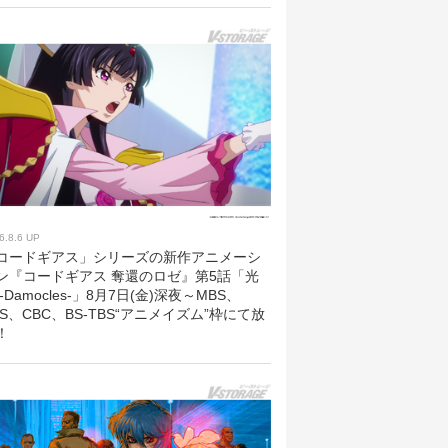
6.8.6 UP
コードギアス」シリーズの新作アニメーシ
ン『コードギアス 奪還のロゼ』第5話「光
 -Damocles-」8月7日(金)深夜～MBS、
BS、CBC、BS-TBS“アニメイズム”枠にて放
！