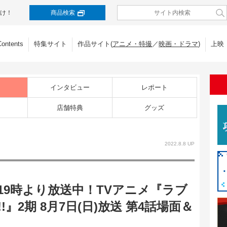
け！
商品検索
Contents
特集サイト
作品サイト(
アニメ・特撮
／
映画・ドラマ
)
上映
インタビュー
レポート
店舗特典
グッズ
2022.8.8 UP
曜19時より放送中！TVアニメ『ラブ
』2期 8月7日(日)放送 第4話場面＆