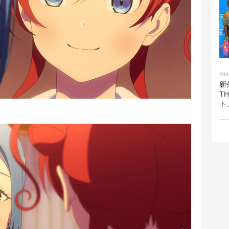
202
新
T
ト