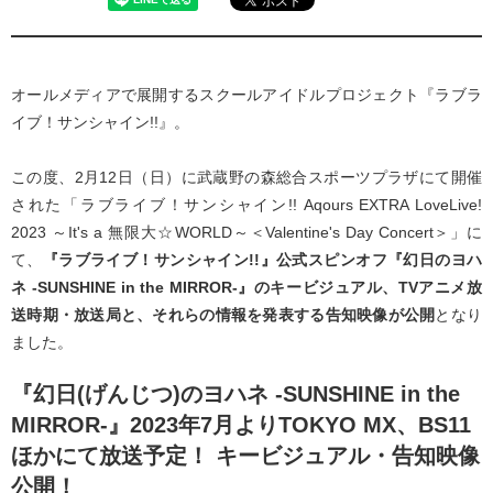
オールメディアで展開するスクールアイドルプロジェクト『ラブラ
イブ！サンシャイン!!』。
この度、2月12日（日）に武蔵野の森総合スポーツプラザにて開催
された「ラブライブ！サンシャイン!! Aqours EXTRA LoveLive!
2023 ～It's a 無限大☆WORLD～＜Valentine's Day Concert＞」に
て、
『ラブライブ！サンシャイン!!』公式スピンオフ『幻日のヨハ
ネ -SUNSHINE in the MIRROR-』のキービジュアル、TVアニメ放
送時期・放送局と、それらの情報を発表する告知映像が公開
となり
ました。
『幻日(げんじつ)のヨハネ -SUNSHINE in the
MIRROR-』2023年7月よりTOKYO MX、BS11
ほかにて放送予定！ キービジュアル・告知映像
公開！