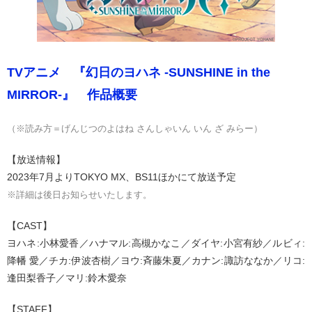
TVアニメ 『幻日のヨハネ -SUNSHINE in the
MIRROR-』 作品概要
（※読み方＝げんじつのよはね さんしゃいん いん ざ みらー）
【放送情報】
2023年7月よりTOKYO MX、BS11ほかにて放送予定
※詳細は後日お知らせいたします。
【CAST】
ヨハネ:小林愛香／ハナマル:高槻かなこ／ダイヤ:小宮有紗／ルビィ:
降幡 愛／チカ:伊波杏樹／ヨウ:斉藤朱夏／カナン:諏訪ななか／リコ:
逢田梨香子／マリ:鈴木愛奈
【STAFF】