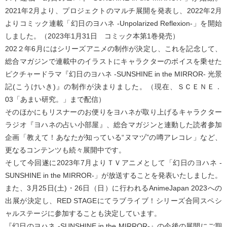
2021年2月より、プロジェクトのマルチ展開を発表し、2022年2月
よりコミック連載「幻日のヨハネ -Unpolarized Reflexion-」を開始
しました。（2023年1月31日 コミック本第1巻発売）
202２年6月にはシリーズアニメの制作が決定し、これを記念して、
総合マガジンで連載中のイラストにキャラクターのボイスを乗せた
ピクチャードラマ『幻日のヨハネ -SUNSHINE in the MIRROR- 光景
記(こうけいき)』の制作が決まりました。（現在、ＳＣＥＮＥ．
03「あまい研究。」まで配信）
そのほかにもリスナーのお便りをヨハネが取り上げるキャラクター
ラジオ『ヨハネの占い小部屋』、総合マガジンと連動した読者参加
企画「教えて！あなたが知っている“ヌマヅ”の噂アレコレ」など、
更なるコンテンツも続々展開中です。
そして今回遂に2023年7月よりＴＶアニメとして「幻日のヨハネ -
SUNSHINE in the MIRROR-」が放送することを発表いたしました。
また、3月25日(土)・26日（日）に行われるAnimeJapan 2023への
出展が決定し、RED STAGEにてラブライブ！シリーズ合同スペシ
ャルステージに参加することも決定しています。
『幻日のヨハネ -SUNSHINE in the MIRROR-』の今後の展開にご期