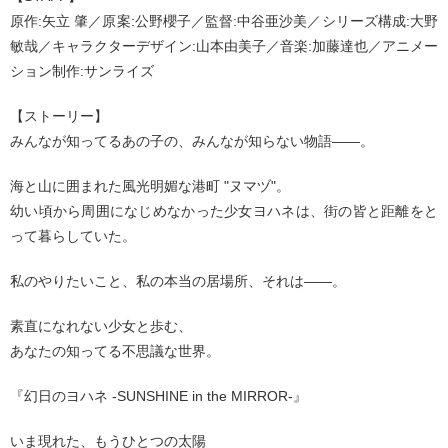
原作:矢立 肇／原案:公野櫻子／監督:中谷亜沙美／シリーズ構成:大野
敏哉／キャラクターデザイン:山本由美子／音楽:加藤達也／アニメー
ション制作:サンライズ
【ストーリー】
みんなが知ってるあの子の、みんなが知らない物語――。
海と山に囲まれた風光明媚な港町 "ヌマヅ"。
幼い頃から周囲になじめなかった少女ヨハネは、街の皆と距離をと
って暮らしていた。
私のやりたいこと、私の本当の居場所、それは――。
素直になれない少女と歩む、
あなたの知ってる不思議な世界。
『幻日のヨハネ -SUNSHINE in the MIRROR-』
いま現れた、もうひとつの太陽