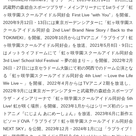
武蔵野の森総合スポーツプラザ・メインアリーナにて1stライブ「虹
ヶ咲学園スクールアイドル同好会 First Live “with You”」を開催。
2020年9月12日・13日には東京ガーデンシアターに「虹ヶ咲学園ス
クールアイドル同好会 2nd Live! Brand New Story / Back to the
TOKIMEKI」を開催。2020年10月からはTVアニメ『ラブライブ！虹
ヶ咲学園スクールアイドル同好会』を放送、2021年5月8日・9日に
はメットライフドームにて「虹ヶ咲学園スクールアイドル同好会
3rd Live! School Idol Festival ～夢の始まり～」を開催。2022年2月
26日・27日には京セラドーム大阪にて初の関西でのドーム公演とな
る「虹ヶ咲学園スクールアイドル同好会 4th Live! ～Love the Life
We Live～」を開催。2022年4月からはTVアニメ2期を放送し、
2022年9月には東京ガーデンシアターと武蔵野の森総合スポーツプ
ラザ・メインアリーナで「虹ヶ咲学園スクールアイドル同好会 5th
Live! 虹が咲く場所」を開催。2023年1月からはシリーズ初のショー
トアニメ『にじよん あにめーしょん』を放送、2023年6月に新作エ
ピソードOVA『ラブライブ！虹ヶ咲学園スクールアイドル同好会
NEXT SKY』を公開。2023年12月・2024年1月には「ラブライブ！