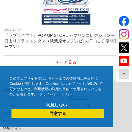
2026.8.7 UP
『ラブライブ！』POP UP STORE ～マリンコレクション～ 8月28
日よりグランエンタス（秋葉原オノデンビル1F）にて 期間限定オ
ープン！
もっと見る
このウェブサイトでは、サイト上での体験向上を目的に
Cookieを使用します。Cookieにはウェブサイトの機能に不
可欠なものと、利用状況の測定の目的で使用されているも
Contents
特集サイト
のが存在します。
プライバシーポリシー
ニュース
作品サイト
同意しない
インタビュー
アニメ・特撮
レポート
映画・ドラマ
同意する
動画
特集サイト