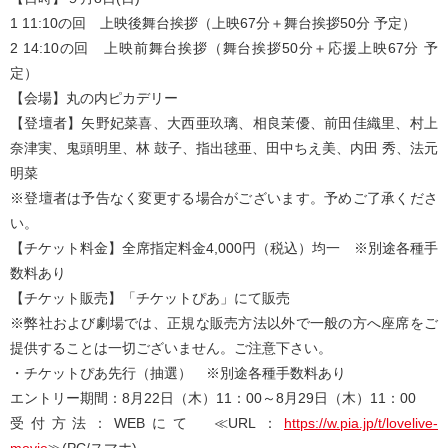
1 11:10の回 上映後舞台挨拶（上映67分＋舞台挨拶50分 予定）
2 14:10の回 上映前舞台挨拶（舞台挨拶50分＋応援上映67分 予
定）
【会場】丸の内ピカデリー
【登壇者】矢野妃菜喜、大西亜玖璃、相良茉優、前田佳織里、村上
奈津実、鬼頭明里、林 鼓子、指出毬亜、田中ちえ美、内田 秀、法元
明菜
※登壇者は予告なく変更する場合がございます。予めご了承くださ
い。
【チケット料金】全席指定料金4,000円（税込）均一 ※別途各種手
数料あり
【チケット販売】「チケットぴあ」にて販売
※弊社および劇場では、正規な販売方法以外で一般の方へ座席をご
提供することは一切ございません。ご注意下さい。
・チケットぴあ先行（抽選） ※別途各種手数料あり
エントリー期間：8月22日（木）11：00～8月29日（木）11：00
受付方法：WEBにて ≪URL：
https://w.pia.jp/t/lovelive-