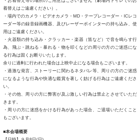
・お着替え等の場所のご用意はございません（劇場内トイレでのお
着替えはご遠慮ください）。
・場内でのカメラ・ビデオカメラ・MD・テープレコーダー・ICレコ
ーダー等の録音録画機器、及びレーザーポインターの持ち込み、使
用はご遠慮ください。
・火器類の持ち込み・クラッカー・楽器（笛など）で音を鳴らす行
為、飛ぶ・跳ねる・暴れる・物を叩くなどの周りの方のご迷惑にな
る行為は固くお断りいたします。
余りに過剰に行われた場合は上映中止になる場合もございます。
・過激な発言、ストーリーに関わるネタバレ等、周りの方のご迷惑
になるような行為や快適な鑑賞を著しく妨げる行為はご遠慮くださ
い。
・その他、周りの方に弊害が及ぶ激しい行為は禁止とさせていただ
きます。
・周りの方に迷惑をかける行為があった場合、ご退場いただくこと
もございます。
■本会場概要
【日時】９月8日(日)