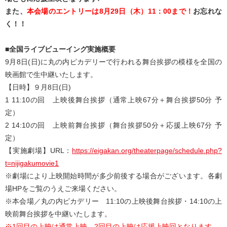
また、
本会場のエントリーは8月29日（木）11：00まで！
お忘れな
く！！
■全国ライブビューイング実施概要
9月8日(日)に丸の内ピカデリーで行われる舞台挨拶の模様を全国の
映画館で生中継いたします。
【日時】９月8日(日)
1 11:10の回 上映後舞台挨拶（通常上映67分＋舞台挨拶50分 予
定）
2 14:10の回 上映前舞台挨拶（舞台挨拶50分＋応援上映67分 予
定）
【実施劇場】URL：
https://eigakan.org/theaterpage/schedule.php?
t=nijigakumovie1
※劇場により上映開始時間が多少前後する場合がございます。各劇
場HPをご覧のうえご来場ください。
※本会場／丸の内ピカデリー 11:10の上映後舞台挨拶・14:10の上
映前舞台挨拶を中継いたします。
※1回目の上映は通常上映、2回目の上映は応援上映回となります。