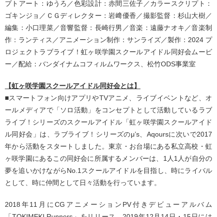
プトアート：ゆうろ／色彩設計：赤間三佐子／カラースクリプト：
ゴキンジョ／ＣＧディレクター：岩﨑優香／撮影監督：杉山大樹／
編集：小口理菜／音響監督：長崎行男／音楽：遠藤ナオキ／音楽制
作：ランティス／アニメーション制作：サンライズ／製作：2024 プ
ロジェクトラブライブ！虹ヶ咲学園スクールアイドル同好会ムービ
ー／配給：バンダイナムコフィルムワークス、松竹ODS事業室
【虹ヶ咲学園スクールアイドル同好会とは】
■スマートフォン向けアプリやTVアニメ、ライブイベントなど、オ
ールメディアで「ソロ活動」をコンセプトとして活動しているラブ
ライブ！シリーズのスクールアイドル「虹ヶ咲学園スクールアイド
ル同好会」は、ラブライブ！シリーズのμ’s、Aqoursに次いで2017
年から活動をスタートしました。東京・お台場にある私立高校・虹
ヶ咲学園にあるこの同好会に所属するメンバーは、1人1人が自分の
夢を追いかけながらNo.1スクールアイドルを目指し、時にライバル
として、時に仲間として日々活動を行っています。
2018年11月にCGアニメーションPV付きデビューアルバム
「TOKIMEKI Runners」をリリース。2019年12月14日・15日には