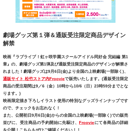
劇場グッズ第１弾＆通販受注限定商品デザイン
解禁
映画『ラブライブ！虹ヶ咲学園スクールアイドル同好会 完結編 第1
章』の、劇場グッズ第1弾及び通販受注限定商品のデザインが解禁さ
れました！劇場グッズは9月6日(金)より全国の上映劇場(一部除く)、
通販サイト 松竹ストア内Froovie
で販売いたします。(通販受注限定
商品の受注期間は9／6（金）10時から10/6（日）23時59分までとな
ります。)
映画限定描き下ろしイラスト使用の特別なグッズラインナップです
ので、チェックをお忘れなく！
また、公開初日9月6日(金)からの全国の上映劇場(一部除く)での販売
並びに、受注商品の予約開始に先駆け、
Froovie
にて各商品の詳細
を公開！こちらもぜひご確認ください！！