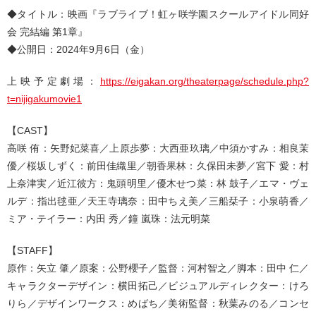
◆タイトル：映画『ラブライブ！虹ヶ咲学園スクールアイドル同好
会 完結編 第1章』
◆公開日：2024年9月6日（金）
上映予定劇場：
https://eigakan.org/theaterpage/schedule.php?
t=nijigakumovie1
【CAST】
高咲 侑：矢野妃菜喜／上原歩夢：大西亜玖璃／中須かすみ：相良茉
優／桜坂しずく：前田佳織里／朝香果林：久保田未夢／宮下 愛：村
上奈津実／近江彼方：鬼頭明里／優木せつ菜：林 鼓子／エマ・ヴェ
ルデ：指出毬亜／天王寺璃奈：田中ちえ美／三船栞子：小泉萌香／
ミア・テイラー：内田 秀／鐘 嵐珠：法元明菜
【STAFF】
原作：矢立 肇／原案：公野櫻子／監督：河村智之／脚本：田中 仁／
キャラクターデザイン：横田拓己／ビジュアルディレクター：けろ
りら／デザインワークス：めばち／美術監督：秋葉みのる／コンセ