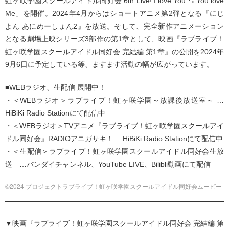
虹ヶ咲学園スクールアイドル同好会 6th Live! I love You ⇆ You love
Me」を開催。2024年4月からはショートアニメ第2弾となる『にじ
よん あにめーしょん2』を放送。そして、完全新作アニメーション
となる劇場上映シリーズ3部作の第1章として、映画『ラブライブ！
虹ヶ咲学園スクールアイドル同好会 完結編 第1章』の公開を2024年
9月6日に予定している等、ますます活動の幅が広がっています。
■WEBラジオ、生配信 展開中！
・＜WEBラジオ＞ラブライブ！虹ヶ咲学園～放課後放送室～ …
HiBiKi Radio Stationにて配信中
・＜WEBラジオ＞TVアニメ『ラブライブ！虹ヶ咲学園スクールアイ
ドル同好会』RADIOアニガサキ！ …HiBiKi Radio Stationにて配信中
・＜生配信＞ラブライブ！虹ヶ咲学園スクールアイドル同好会生放
送 …バンダイチャンネル、YouTube LIVE、Bilibli動画にて配信
©2024 プロジェクトラブライブ！虹ヶ咲学園スクールアイドル同好会ムービー
▼映画『ラブライブ！虹ヶ咲学園スクールアイドル同好会 完結編 第