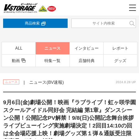
商品検索
ALL
ニュース
インタビュー
レポート
動画
特集一覧
店舗特典
グッズ
| ニュース(BV速報)
ニュース
2024.8.28 UP
9月6日(金)劇場公開！映画『ラブライブ！虹ヶ咲学園
スクールアイドル同好会 完結編 第1章』ダンスシー
ン公開！公開記念PV解禁！9/8(日)公開記念舞台挨拶
ライブビューイング実施劇場決定！2回目14:10の回
は全会場応援上映！劇場グッズ第１弾＆通販受注限